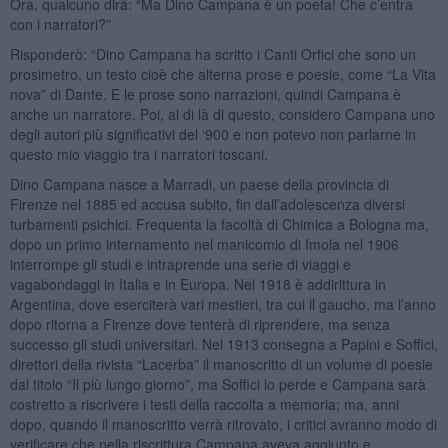
Ora, qualcuno dirà: “Ma Dino Campana è un poeta! Che c’entra
con i narratori?”
Risponderò: “Dino Campana ha scritto i Canti Orfici che sono un
prosimetro, un testo cioè che alterna prose e poesie, come “La Vita
nova” di Dante. E le prose sono narrazioni, quindi Campana è
anche un narratore. Poi, al di là di questo, considero Campana uno
degli autori più significativi del ‘900 e non potevo non parlarne in
questo mio viaggio tra i narratori toscani.
Dino Campana nasce a Marradi, un paese della provincia di
Firenze nel 1885 ed accusa subito, fin dall’adolescenza diversi
turbamenti psichici. Frequenta la facoltà di Chimica a Bologna ma,
dopo un primo internamento nel manicomio di Imola nel 1906
interrompe gli studi e intraprende una serie di viaggi e
vagabondaggi in Italia e in Europa. Nel 1918 è addirittura in
Argentina, dove eserciterà vari mestieri, tra cui il gaucho, ma l’anno
dopo ritorna a Firenze dove tenterà di riprendere, ma senza
successo gli studi universitari. Nel 1913 consegna a Papini e Soffici,
direttori della rivista “Lacerba” il manoscritto di un volume di poesie
dal titolo “Il più lungo giorno”, ma Soffici lo perde e Campana sarà
costretto a riscrivere i testi della raccolta a memoria; ma, anni
dopo, quando il manoscritto verrà ritrovato, i critici avranno modo di
verificare che nella riscrittura Campana aveva aggiunto e