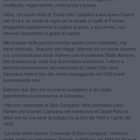
modificato, migliorandole, molte prose e poesie.
Infine, col nuovo titolo di “Canti orfici” pubblica a sue spese l’opera
nel 1914 e ne vende le copie per le strade e i caffè di Firenze,
strappando platealmente le pagine quando, a suo avviso, non
riteneva l’acquirente in grado di capirle.
Allo scoppio della guerra vorrebbe partire come volontario, ma
viene riformato. Seguono altri viaggi, alternati ad un nuovo ricovero
e a una tumultuosa storia d’amore con la poetessa Sibilla Aleramo,
che preannuncia, nella sua drammatica evoluzione, l’ultimo e
definitivo internamento nel manicomio di Castel Pulci dove
Campana resterà fino alla morte sopraggiunta nel 1932 a soli
quarantasette anni.
Esistono due libri che mi preme consigliare a chi voglia
approfondire la conoscenza di Campana:
“Vita non romanzata di Dino Campana” dello psichiatra Carlo
Pariani che incontrò Campana nel manicomio di Castel Pulci ed
ebbe con lui una serie di colloqui tra la fine del 1926 e l’aprile del
1930
“La notte della cometa. Il romanzo di Dino Campana”, romanzo –
verità scritto da Sebastiano Vassalli, pubblicato nel 1984 da Einaudi