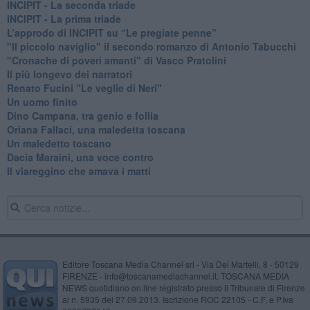
INCIPIT - La seconda triade
INCIPIT - La prima triade
L’approdo di INCIPIT su “Le pregiate penne”
​"Il piccolo naviglio" il secondo romanzo di Antonio Tabucchi
​"Cronache di poveri amanti" di Vasco Pratolini
​Il più longevo dei narratori
Renato Fucini "Le veglie di Neri"
Un uomo finito
​Dino Campana, tra genio e follia
​Oriana Fallaci, una maledetta toscana
​Un maledetto toscano
​Dacia Maraini, una voce contro
​Il viareggino che amava i matti
Editore Toscana Media Channel srl - Via Dei Martelli, 8 - 50129
FIRENZE - info@toscanamediachannel.it. TOSCANA MEDIA
NEWS quotidiano on line registrato presso il Tribunale di Firenze
al n. 5935 del 27.09.2013. Iscrizione ROC 22105 - C.F. e P.Iva