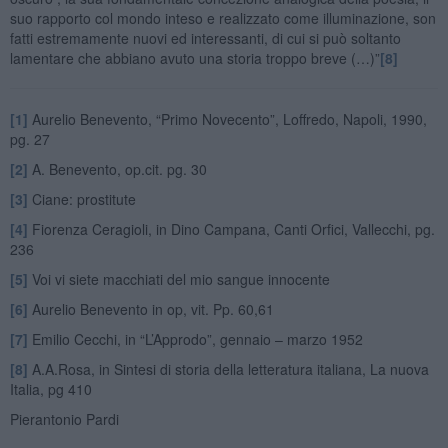
suo rapporto col mondo inteso e realizzato come illuminazione, son
fatti estremamente nuovi ed interessanti, di cui si può soltanto
lamentare che abbiano avuto una storia troppo breve (…)”
[8]
[1]
Aurelio Benevento, “Primo Novecento”, Loffredo, Napoli, 1990,
pg. 27
[2]
A. Benevento, op.cit. pg. 30
[3]
Ciane: prostitute
[4]
Fiorenza Ceragioli, in Dino Campana, Canti Orfici, Vallecchi, pg.
236
[5]
Voi vi siete macchiati del mio sangue innocente
[6]
Aurelio Benevento in op, vit. Pp. 60,61
[7]
Emilio Cecchi, in “L’Approdo”, gennaio – marzo 1952
[8]
A.A.Rosa, in Sintesi di storia della letteratura italiana, La nuova
Italia, pg 410
Pierantonio Pardi