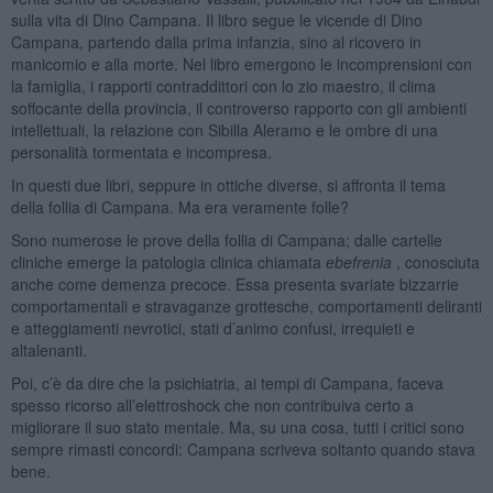
sulla vita di Dino Campana. Il libro segue le vicende di Dino
Campana, partendo dalla prima infanzia, sino al ricovero in
manicomio e alla morte. Nel libro emergono le incomprensioni con
la famiglia, i rapporti contraddittori con lo zio maestro, il clima
soffocante della provincia, il controverso rapporto con gli ambienti
intellettuali, la relazione con Sibilla Aleramo e le ombre di una
personalità tormentata e incompresa.
In questi due libri, seppure in ottiche diverse, si affronta il tema
della follia di Campana. Ma era veramente folle?
Sono numerose le prove della follia di Campana; dalle cartelle
cliniche emerge la patologia clinica chiamata
ebefrenia
, conosciuta
anche come demenza precoce. Essa presenta svariate bizzarrie
comportamentali e stravaganze grottesche, comportamenti deliranti
e atteggiamenti nevrotici, stati d’animo confusi, irrequieti e
altalenanti.
Poi, c’è da dire che la psichiatria, ai tempi di Campana, faceva
spesso ricorso all’elettroshock che non contribuiva certo a
migliorare il suo stato mentale. Ma, su una cosa, tutti i critici sono
sempre rimasti concordi: Campana scriveva soltanto quando stava
bene.