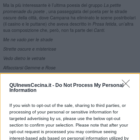
Ma la più interessante è l’ultima poesia del gruppo
La petite
promenade du poete
, una passeggiata del poeta per le strade
oscure della città, dove Campana ha eliminato le scene postribolari
(il casino e le puttane) che aveva descritto in
Prosa fetida
, un’altra
sua composizione che, però, non fa parte dei
Canti.
Me ne vado per le strade
Strette oscure e misteriose
Vedo dietro le vetrate
Affacciarsi Gemme e Rose
Dalle scale misteriose
QUInewsCecina.it -
Do Not Process My Personal
C’è chi scende brancolando
Information
Dietro i vetri rilucenti
Stan le ciane
[3]
commentando.
If you wish to opt-out of the sale, sharing to third parties, or
processing of your personal or sensitive information for
In Prosa fetida
targeted advertising by us, please use the below opt-out
Dove dietro le vetrate
section to confirm your selection. Please note that after your
opt-out request is processed you may continue seeing
Se ne stanno Gemme e Rose
interest-based ads based on personal information utilized by