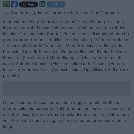
. —
Due parole, prima di introdurre il profilo di Dino Campana.
In questo mio blog “Le pregiate penne”, ho continuato, il viaggio
intorno ai narratori toscani che avevo iniziato su fb in una rubrica
intitolata “Lo specchio di carta”. Poi, per motivi di copyright, non ho
potuto riproporre questi profili di fb sul mio blog, Gli autori trattati ne
“Lo specchio di carta” sono stati: Mario Pratesi (L’eredità) Carlo
Lorenzini (Collodi)(Pinocchio), Romano Bilenchi, (Il gelo) Luciano
Bianciardi (La vita agra) Athos Bigongiali, (Ballata per un estate
calda) Antonio Tabucchi, (Piazza d’Italia) Carlo Cassola,(Paura e
tristezza) Federico Tozzi, (Ad occhi chiusi) Ugo Riccarelli (Il dolore
perfetto).
Quindi, chiunque fosse interessato a leggere questi ritratti può
andare sulla mia pagina fb. Nel frattempo continuerò il racconto sui
narratori toscani. La mia idea è quella di riunirli tutti in un libro, una
volta terminato questo viaggio, che sarà comunque ancora molto
lungo.