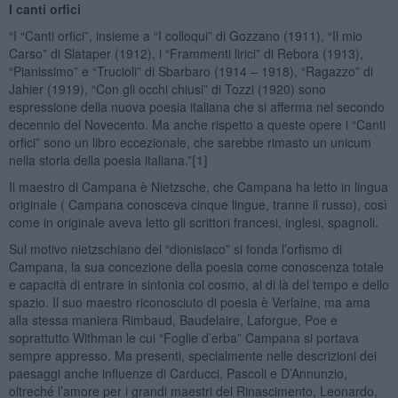
I canti orfici
“I “Canti orfici”, insieme a “I colloqui” di Gozzano (1911), “Il mio
Carso” di Slataper (1912), i “Frammenti lirici” di Rebora (1913),
“Pianissimo” e “Trucioli” di Sbarbaro (1914 – 1918), “Ragazzo” di
Jahier (1919), “Con gli occhi chiusi” di Tozzi (1920) sono
espressione della nuova poesia italiana che si afferma nel secondo
decennio del Novecento. Ma anche rispetto a queste opere i “Canti
orfici” sono un libro eccezionale, che sarebbe rimasto un unicum
nella storia della poesia italiana.”
[1]
Il maestro di Campana è Nietzsche, che Campana ha letto in lingua
originale ( Campana conosceva cinque lingue, tranne il russo), così
come in originale aveva letto gli scrittori francesi, inglesi, spagnoli.
Sul motivo nietzschiano del “dionisiaco” si fonda l’orfismo di
Campana, la sua concezione della poesia come conoscenza totale
e capacità di entrare in sintonia col cosmo, al di là del tempo e dello
spazio. Il suo maestro riconosciuto di poesia è Verlaine, ma ama
alla stessa maniera Rimbaud, Baudelaire, Laforgue, Poe e
soprattutto Withman le cui “Foglie d’erba” Campana si portava
sempre appresso. Ma presenti, specialmente nelle descrizioni dei
paesaggi anche influenze di Carducci, Pascoli e D’Annunzio,
oltreché l’amore per i grandi maestri del Rinascimento, Leonardo,