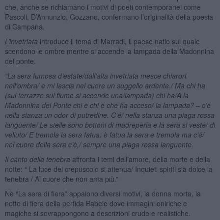
che, anche se richiamano i motivi di poeti contemporanei come
Pascoli, D’Annunzio, Gozzano, confermano l’originalità della poesia
di Campana.
L’invetriata
introduce il tema di Marradi, il paese natio sul quale
scendono le ombre mentre si accende la lampada della Madonnina
del ponte.
“La sera fumosa d’estate/dall’alta invetriata mesce chiarori
nell’ombra/ e mi lascia nel cuore un suggello ardente./ Ma chi ha
(sul terrazzo sul fiume si accende una/lampada) chi ha/A la
Madonnina del Ponte chi è chi è che ha acceso/ la lampada? – c’è
nella stanza un odor di putredine. C’é/ nella stanza una piaga rossa
languente/ Le stelle sono bottoni di madreperla e la sera si veste/ di
velluto/ E tremola la sera fatua: è fatua la sera e tremola ma c’é/
nel cuore della sera c’è,/ sempre una piaga rossa languente.
Il canto della tenebra
affronta i temi dell’amore, della morte e della
notte: “ La luce del crepuscolo si attenua/ Inquieti spiriti sia dolce la
tenebra / Al cuore che non ama più.”
Ne “La sera di fiera” appaiono diversi motivi, la donna morta, la
notte di fiera della perfida Babele dove immagini oniriche e
magiche si sovrappongono a descrizioni crude e realistiche.