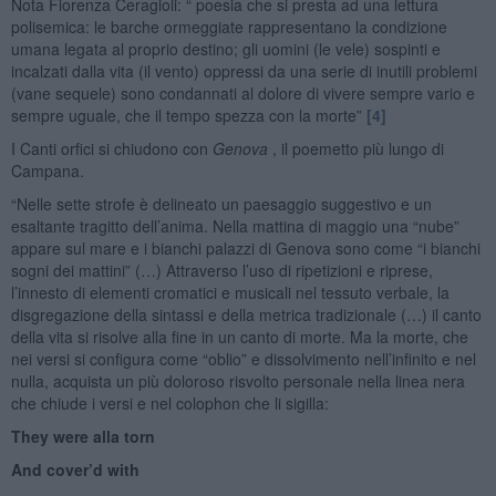
Nota Fiorenza Ceragioli: “ poesia che si presta ad una lettura
polisemica: le barche ormeggiate rappresentano la condizione
umana legata al proprio destino; gli uomini (le vele) sospinti e
incalzati dalla vita (il vento) oppressi da una serie di inutili problemi
(vane sequele) sono condannati al dolore di vivere sempre vario e
sempre uguale, che il tempo spezza con la morte”
[4]
I Canti orfici si chiudono con
Genova
, il poemetto più lungo di
Campana.
“Nelle sette strofe è delineato un paesaggio suggestivo e un
esaltante tragitto dell’anima. Nella mattina di maggio una “nube”
appare sul mare e i bianchi palazzi di Genova sono come “i bianchi
sogni dei mattini” (…) Attraverso l’uso di ripetizioni e riprese,
l’innesto di elementi cromatici e musicali nel tessuto verbale, la
disgregazione della sintassi e della metrica tradizionale (…) il canto
della vita si risolve alla fine in un canto di morte. Ma la morte, che
nei versi si configura come “oblio” e dissolvimento nell’infinito e nel
nulla, acquista un più doloroso risvolto personale nella linea nera
che chiude i versi e nel colophon che li sigilla:
They were alla torn
And cover’d with