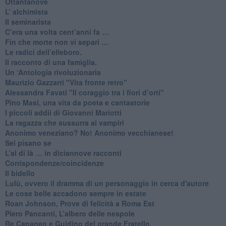
​Ottantanove
​L’ alchimista
Il seminarista
​C’era una volta cent’anni fa …
​Fin che morte non vi separi …
​Le radici dell’elleboro.
​Il racconto di una famiglia.
Un ‘Antologia rivoluzionaria
​Maurizio Gazzarri "Vita fronte retro"
​Alessandra Favati "Il coraggio tra i fiori d’orti"
​Pino Masi, una vita da poeta e cantastorie
​I piccoli addii di Giovanni Mariotti
​La ragazza che sussurra ai vampiri
​Anonimo veneziano? No! Anonimo vecchianese!
​Sei pisano se
​L’al di là … in diciannove racconti
Corrispondenze/coincidenze
Il bidello
Lulù, ovvero il dramma di un personaggio in cerca d'autore
Le cose belle accadono sempre in estate
Roan Johnson, Prove di felicità a Roma Est
Piero Pancanti, L’albero delle nespole
Re Capaneo e Guidino del grande Fratello