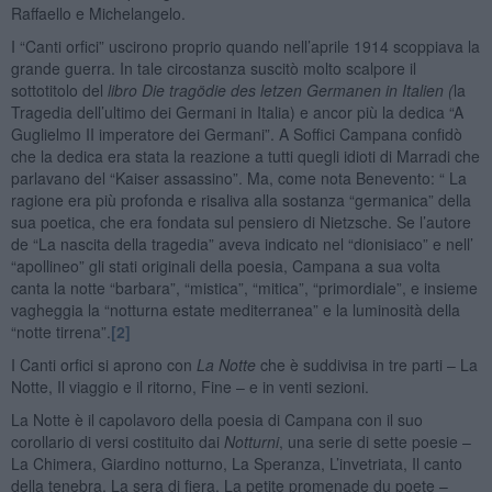
Raffaello e Michelangelo.
I “Canti orfici” uscirono proprio quando nell’aprile 1914 scoppiava la
grande guerra. In tale circostanza suscitò molto scalpore il
sottotitolo del
libro Die tragödie des letzen Germanen in Italien (
la
Tragedia dell’ultimo dei Germani in Italia) e ancor più la dedica “A
Guglielmo II imperatore dei Germani”. A Soffici Campana confidò
che la dedica era stata la reazione a tutti quegli idioti di Marradi che
parlavano del “Kaiser assassino”. Ma, come nota Benevento: “ La
ragione era più profonda e risaliva alla sostanza “germanica” della
sua poetica, che era fondata sul pensiero di Nietzsche. Se l’autore
de “La nascita della tragedia” aveva indicato nel “dionisiaco” e nell’
“apollineo” gli stati originali della poesia, Campana a sua volta
canta la notte “barbara”, “mistica”, “mitica”, “primordiale”, e insieme
vagheggia la “notturna estate mediterranea” e la luminosità della
“notte tirrena”.
[2]
I Canti orfici si aprono con
La Notte
che è suddivisa in tre parti – La
Notte, Il viaggio e il ritorno, Fine – e in venti sezioni.
La Notte è il capolavoro della poesia di Campana con il suo
corollario di versi costituito dai
Notturni
, una serie di sette poesie –
La Chimera, Giardino notturno, La Speranza, L’invetriata, Il canto
della tenebra, La sera di fiera, La petite promenade du poete –