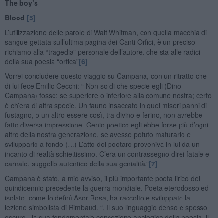
The boy’s
Blood
[5]
L’utilizzazione delle parole di Walt Whitman, con quella macchia di
sangue gettata sull’ultima pagina dei Canti Orfici, è un preciso
richiamo alla “tragedia” personale dell’autore, che sta alle radici
della sua poesia “orfica”
[6]
Vorrei concludere questo viaggio su Campana, con un ritratto che
di lui fece Emilio Cecchi: “ Non so di che specie egli (Dino
Campana) fosse: se superiore o inferiore alla comune nostra; certo
è ch’era di altra specie. Un fauno insaccato in quei miseri panni di
fustagno, o un altro essere così, tra divino e ferino, non avrebbe
fatto diversa impressione. Genio poetico egli ebbe forse più d’ogni
altro della nostra generazione, se avesse potuto maturarlo e
svilupparlo a fondo (…) L’atto del poetare proveniva in lui da un
incanto di realtà schiettissimo. C’era un contrassegno direi fatale e
carnale, suggello autentico della sua genialità.”
[7]
Campana è stato, a mio avviso, il più importante poeta lirico del
quindicennio precedente la guerra mondiale. Poeta eterodosso ed
isolato, come lo definì Asor Rosa, ha raccolto e sviluppato la
lezione simbolista di Rimbaud. “, Il suo linguaggio denso e spesso
oscuro , la sua fondamentale concezione analogica della poesia, il