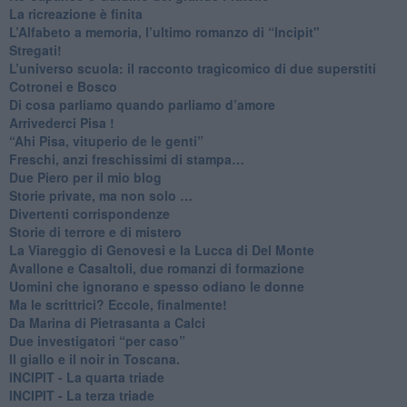
La ricreazione è finita
​L’Alfabeto a memoria, l’ultimo romanzo di “Incipit"
​Stregati!
L’universo scuola: il racconto tragicomico di due superstiti
Cotronei e Bosco
Di cosa parliamo quando parliamo d’amore
Arrivederci Pisa !
​“Ahi Pisa, vituperio de le genti”
Freschi, anzi freschissimi di stampa…
​Due Piero per il mio blog
​Storie private, ma non solo …
Divertenti corrispondenze
Storie di terrore e di mistero
La Viareggio di Genovesi e la Lucca di Del Monte
Avallone e Casaltoli, due romanzi di formazione
​Uomini che ignorano e spesso odiano le donne
Ma le scrittrici? Eccole, finalmente!
Da Marina di Pietrasanta a Calci
​Due investigatori “per caso”
​Il giallo e il noir in Toscana.
INCIPIT - La quarta triade
INCIPIT - La terza triade