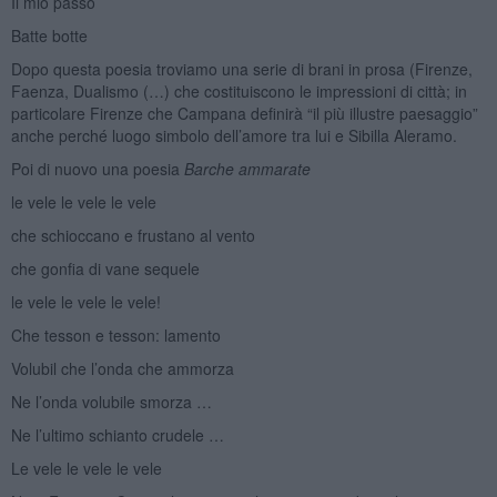
Il mio passo
Batte botte
Dopo questa poesia troviamo una serie di brani in prosa (Firenze,
Faenza, Dualismo (…) che costituiscono le impressioni di città; in
particolare Firenze che Campana definirà “il più illustre paesaggio”
anche perché luogo simbolo dell’amore tra lui e Sibilla Aleramo.
Poi di nuovo una poesia
Barche ammarate
le vele le vele le vele
che schioccano e frustano al vento
che gonfia di vane sequele
le vele le vele le vele!
Che tesson e tesson: lamento
Volubil che l’onda che ammorza
Ne l’onda volubile smorza …
Ne l’ultimo schianto crudele …
Le vele le vele le vele