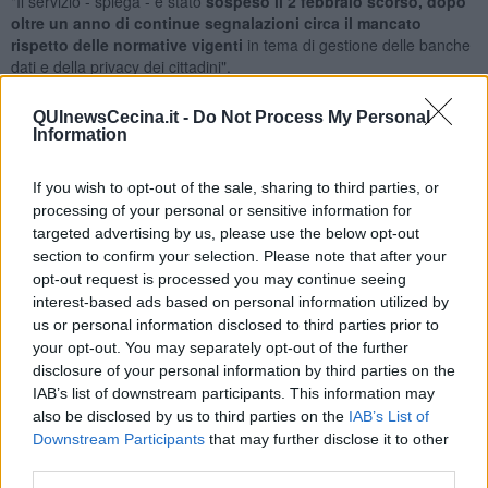
"Il servizio - spiega - è stato
sospeso il 2 febbraio scorso, dopo
oltre un anno di continue segnalazioni circa il mancato
rispetto delle normative vigenti
in tema di gestione delle banche
dati e della privacy dei cittadini".
"Il servizio - illustra - permetteva a chiunque di inserire via internet
QUInewsCecina.it -
Do Not Process My Personal
un qualsiasi numero di telefono
senza alcuna verifica se si fosse
Information
titolari o meno di quel numero;
non c’era modo di sapere se si
era o meno registrati ne di cancellarsi dal servizio e non si sapeva
nemmeno di cosa si veniva eventualmente allertati ne chi era il
If you wish to opt-out of the sale, sharing to third parties, or
gestore della banca dati".
processing of your personal or sensitive information for
Ad inizio febbraio "il responsabile del servizio dell’Unione l'architetto
targeted advertising by us, please use the below opt-out
Pollina si è attivato e ha sospeso il servizio in attesa che la ditta
section to confirm your selection. Please note that after your
concessionaria 'sistemasse' le irregolarità". "Ad oggi - prosegue
opt-out request is processed you may continue seeing
Piani - trascorso oltre un mese da tale comunicazione
il servizio
interest-based ads based on personal information utilized by
risulta ancora inattivo e così nei momenti di allerta i cittadini
us or personal information disclosed to third parties prior to
dei cinque comuni collinari restano disinformati e non sanno
your opt-out. You may separately opt-out of the further
nemmeno che il servizio è stato sospeso"
.
disclosure of your personal information by third parties on the
IAB’s list of downstream participants. This information may
also be disclosed by us to third parties on the
IAB’s List of
Downstream Participants
that may further disclose it to other
"Un ente locale composto da ben 5 Comuni, e quindi 5 sindaci -
third parties.
commenta l'esponente di Ipc -
non solo non si accorge di