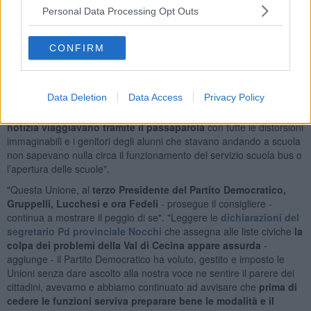
violare le normative, e rischiare le pesantissime sanzioni
Personal Data Processing Opt Outs
previste, in una materia delicata e al centro dell’attenzione
come la privacy dei cittadini, ma ci mette ben un anno per
CONFIRM
attivarsi malgrado le tante segnalazioni"
.
Piani aggiunge che anche il
coordinamento per le allerte tra i
cinque Comuni non sembra funzionare bene
. "Come è stato
Data Deletion
Data Access
Privacy Policy
dimostrato nel giorno in cui il vento ha scoperchiato tetti e
fatto cadere alberi
:
a Riparbella nessuno sapeva cosa fare e le
notizia viaggiavano tramite il passaparola
con tutte le distorsioni
immaginabili e i genitori degli alunni che stavano andando a scuola
non sapevano nulla circa il funzionamento del servizio scuola bus o
l’apertura delle scuole".
"Questa Unione, al
terzo Presidente del Partito Democratico,
Gruppelli, Lucchesi e ora Fedeli
- prosegue il consigliere -
continua a mostrare il peggio di se". "Leggere le
dichiarazioni del
segretario Pd provinciale Nocchi
che assegna alle liste civiche
la
colpa dei problemi della Val di Cecina appare assurda
-
aggiunge - il Partito Democratico ha voluto, gestito e imposto le
Unioni senza dare ascolto alla nostra voce ne sentire il parere dei
cittadini, avevamo e abbiamo continuato ad avvisare che
prima di
cedere le funzioni serviva preparare bene le modalità e il