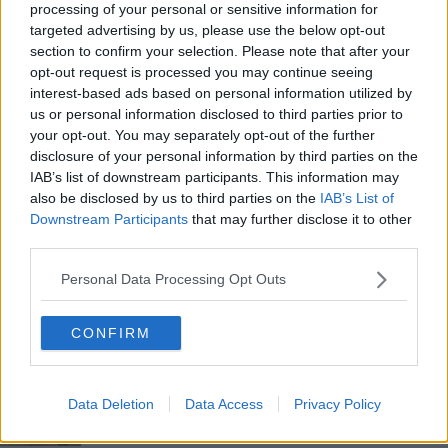
processing of your personal or sensitive information for
Pd: assemblee di zona sui temi delle regionali
targeted advertising by us, please use the below opt-out
section to confirm your selection. Please note that after your
Gal Terre Etrusche, nuove strategie di sviluppo
opt-out request is processed you may continue seeing
interest-based ads based on personal information utilized by
"Accorpare i distretti sanitari è una sciagura"
us or personal information disclosed to third parties prior to
your opt-out. You may separately opt-out of the further
Buy wine 2015, il buon vino delle colline toscane
disclosure of your personal information by third parties on the
IAB’s list of downstream participants. This information may
Alluvione 2024, il punto sulle risorse stanziate
also be disclosed by us to third parties on the
IAB’s List of
Downstream Participants
that may further disclose it to other
Alluvione, ricognizione danni e contributi
third parties.
Personal Data Processing Opt Outs
27 nuovi ambiti per il turismo in Toscana
Toscana Nord ovest, 381 positivi, altri 3 bimbi
CONFIRM
Maltempo e allagamenti, 4 persone evacuate
Data Deletion
Data Access
Privacy Policy
"Prepotenza politica non può essere
normalizzata"