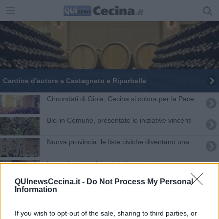
Cantine d'autore a Castagneto e Riparbella
​Circondati di Gioia, Cecina si colora per la Pace
Bici in Comune, presentate le iniziative vincenti
Nuova provincia, le liste civiche diventano una
Le confessioni del poliziotto-rapinatore
QUInewsCecina.it -
Do Not Process My Personal
Costituito il Gal Terre Etrusche, ora è realtà
Information
Mazzantini, "cambiamento e discontinuità"
If you wish to opt-out of the sale, sharing to third parties, or