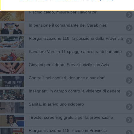
Rischio caldo, misure per i lavoratori
In pensione il comandante dei Carabinieri
Riorganizzazione 118, la posizione della Provincia
Bandiere Verdi a 11 spiagge a misura di bambino
Giovani per il dono, Servizio civile con Avis
Controlli nei cantieri, denunce e sanzioni
Insegnanti in campo contro la violenza di genere
Sanità, in arrivo uno sciopero
Tiroide, screening gratuiti per la prevenzione
Riorganizzazione 118, il caso in Provincia