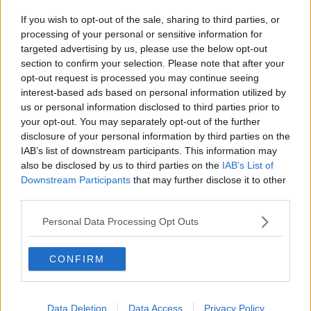
Sanità, "una cabina di regia per monitorare"
If you wish to opt-out of the sale, sharing to third parties, or
Igor Protti, lutto cittadino e saluto dallo stadio
processing of your personal or sensitive information for
targeted advertising by us, please use the below opt-out
Appartamenti per l'autonomia di 24 persone
section to confirm your selection. Please note that after your
opt-out request is processed you may continue seeing
interest-based ads based on personal information utilized by
"Rivogliamo il medico di emergenza sul territorio"
us or personal information disclosed to third parties prior to
your opt-out. You may separately opt-out of the further
Allarme grano, Cia si mobilita per tutela settore
disclosure of your personal information by third parties on the
IAB’s list of downstream participants. This information may
Cecina Cuore Scuole, consegnati 436 attestati
also be disclosed by us to third parties on the
IAB’s List of
Blsd
Downstream Participants
that may further disclose it to other
Donati 4 televisori al reparto di Cardiologia
third parties.
Nuovo Innovalab con i ragazzi protagonisti
Personal Data Processing Opt Outs
Morto sul lavoro, cordoglio e rabbia
CONFIRM
Confermata la Bandiera Verde, spiaggia per
bambini
Data Deletion
Data Access
Privacy Policy
Botteghe della salute, più servizi di prossimità