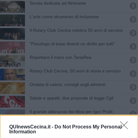
Serata dedicata ad Almirante
L'arte come strumento di inclusione
Il Rotary Club Cecina celebra 50 anni di servizio
"Psicologo di base diventi un diritto per tutti"
Rispettare il mare con TartaRea
Rotary Club Cecina, 50 anni di storia e servizio
Ondata di calore, consigli sugli alimenti
Salute e appalti, due proposte di legge Cgil
Il grande abbraccio dei tifosi per Igor Protti
E' morto Igor Protti
QUInewsCecina.it -
Do Not Process My Personal
Information