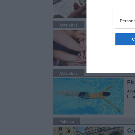
occa
Persona
Attualità
Dr
L'as
molt
Attualità
Pi
Avve
la s
Politica
Cec