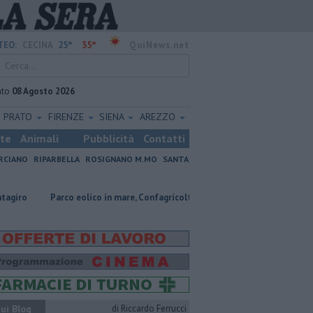
25°
35°
TEO:
CECINA
QuiNews.net
ato
08 Agosto 2026
PRATO
FIRENZE
SIENA
AREZZO
ste
Animali
Pubblicità
Contatti
RCIANO
RIPARBELLA
ROSIGNANO M.MO
SANTA
rco eolico in mare, Confagricoltura contraria
Coltiva e vende droga, c
ui Blog
di Riccardo Ferrucci