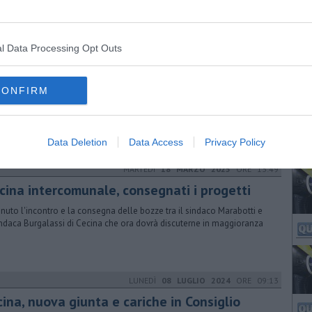
sione della Giornata mondiale del diabete
l Data Processing Opt Outs
VENERDÌ
10 GENNAIO 2025
ORE 09:42
oga, Per Mano per prevenzione e supporto
CONFIRM
sessora Salvadori: "Vorremmo che a queste iniziative partecipassero
i giovani e molte delle persone che sono a contatto con i giovani"
Data Deletion
Data Access
Privacy Policy
MARTEDÌ
18 MARZO 2025
ORE 13:49
scina intercomunale, consegnati i progetti
nuto l'incontro e la consegna delle bozze tra il sindaco Marabotti e
indaca Burgalassi di Cecina che ora dovrà discuterne in maggioranza
LUNEDÌ
08 LUGLIO 2024
ORE 09:13
ina, nuova giunta e cariche in Consiglio