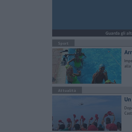
Sport
Arr
Impe
alla
Attualità
Un
Dopo
Cast