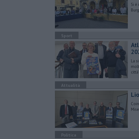
Si è
Burg
Sport
Atl
20
La s
molt
città
Attualità
​Li
Coin
Mise
Politica