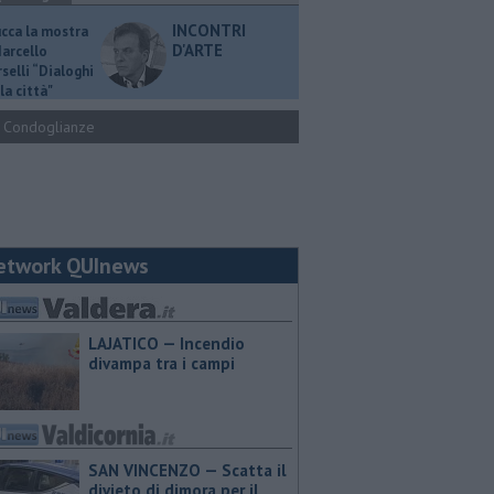
INCONTRI
ucca la mostra
D'ARTE
Marcello
selli “Dialoghi
la città"
Condoglianze
etwork QUInews
LAJATICO — Incendio
divampa tra i campi
SAN VINCENZO — Scatta il
divieto di dimora per il