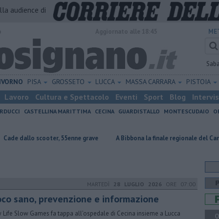
alla audience di
o
Aggiornato alle 18:45
ME
Sab
IVORNO
PISA
GROSSETO
LUCCA
MASSA CARRARA
PISTOIA
Lavoro
Cultura e Spettacolo
Eventi
Sport
Blog
Intervi
RDUCCI
CASTELLINA MARITTIMA
CECINA
GUARDISTALLO
MONTESCUDAIO
O
cooter, 55enne grave
A Bibbona la finale regionale del Cantagiro
Pa
MARTEDÌ
28 LUGLIO 2026
ORE 07:00
oco sano, prevenzione e informazione
 Life Slow Games fa tappa all’ospedale di Cecina insieme a Lucca
Q