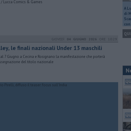
 / Lucca Comics & Games
A L
di 
Scar
con 
QUI
GIOVEDÌ
04 GIUGNO 2026
ORE 10:29
ley, le finali nazionali Under 13 maschili
 al 7 Giugno a Cecina e Rosignano la manifestazione che porterà
assegnazione del titolo nazionale
N