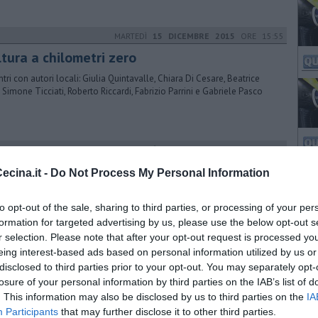
MARTEDÌ
15 DICEMBRE 2015
ORE 15:55
ltura a chilometri zero
ntri con autori locali: Giulia Quintavalle, Chiara Di Cesare, Beatrice
, Simone Ticciati, Roberto Riccardi, Fabrizio Parrini e Gabriele Pasco
MARTEDÌ
25 GIUGNO 2024
ORE 11:00
o i ballottaggi ecco i nuovi Consigli
cina.it -
Do Not Process My Personal Information
munali
to opt-out of the sale, sharing to third parties, or processing of your per
nze, Empoli, Piombino, Cortona, Cecina, Rosignano e Pontedera: ecco
siederà nelle assemblee cittadine dei centri principali
formation for targeted advertising by us, please use the below opt-out s
r selection. Please note that after your opt-out request is processed y
eing interest-based ads based on personal information utilized by us or
MARTEDÌ
12 NOVEMBRE 2024
ORE 07:00
disclosed to third parties prior to your opt-out. You may separately opt-
bete tra ospedale e territorio, l'incontro
losure of your personal information by third parties on the IAB’s list of
. This information may also be disclosed by us to third parties on the
IA
iziativa è organizzata dall'Associazione diabetici Bassa Val di Cecina in
Participants
that may further disclose it to other third parties.