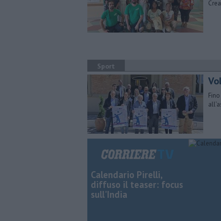
Crea
Sport
Vol
Fino
all’
Calendario Pirelli,
diffuso il teaser: focus
sull'India