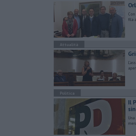
Orl
Con 
fila
Attualità
Gr
L'as
aper
Politica
Il
si
Una 
merc