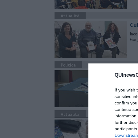
Attualità
Cu
Inco
Gori
Politica
Dop
QUInewsCe
co
If you wish 
Fire
chi 
sensitive in
confirm you
continue se
Attualità
information 
Dia
further disc
participants
L'in
Downstream 