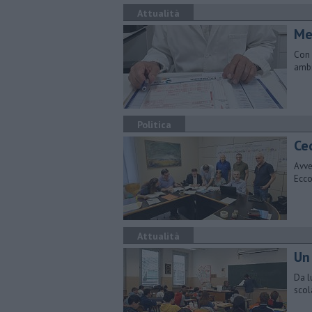
Attualità
Med
Con 
ambi
Politica
Ce
Avve
Ecco
Attualità
Un
Da l
scol