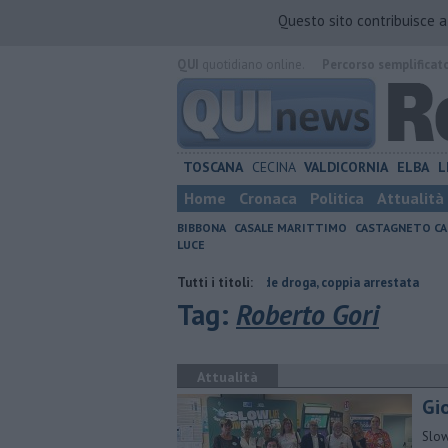
Questo sito contribuisce 
QUI
quotidiano online.
Percorso semplificat
TOSCANA
CECINA
VALDICORNIA
ELBA
L
Home
Cronaca
Politica
Attualità
BIBBONA
CASALE MARITTIMO
CASTAGNETO CA
LUCE
ra contraria
Coltiva e vende droga, coppia arrestata
Tutti i titoli:
Cade dallo s
Tag:
Roberto Gori
Attualità
Gi
Slow