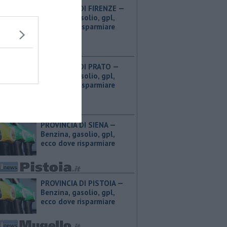
PROVINCIA DI FIRENZE — ​
Benzina, gasolio, gpl,
ecco dove risparmiare
PROVINCIA DI PRATO — ​
Benzina, gasolio, gpl,
ecco dove risparmiare
PROVINCIA DI SIENA — ​
Benzina, gasolio, gpl,
ecco dove risparmiare
PROVINCIA DI PISTOIA — ​
Benzina, gasolio, gpl,
ecco dove risparmiare