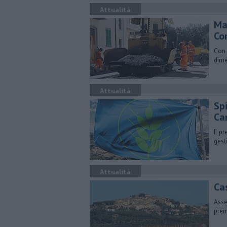
Attualità
Ma
Co
Con 
dime
Attualità
Sp
Ca
Il p
gest
Attualità
Ca
Asse
prem