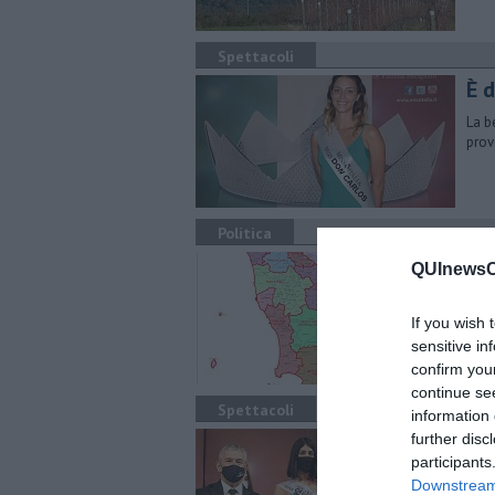
Spettacoli
È 
La b
prov
Politica
27 
QUInewsCe
Ecco
conf
If you wish 
hann
sensitive in
confirm you
continue se
Spettacoli
information 
Da
further disc
participants
La b
Downstream 