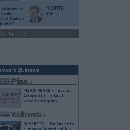
INCONTRI
ucca la mostra
D'ARTE
Marcello
selli “Dialoghi
la città"
Condoglianze
etwork QUInews
PISA/FIRENZE — Toscana
Aeroporti, i sindacati
verso lo sciopero
SUVERETO — Da Suvereto
al mare a Baratti col bus