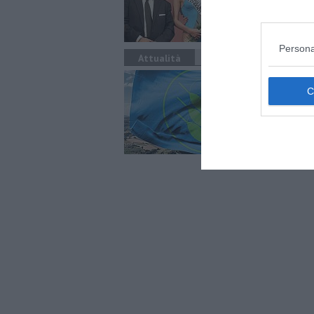
conc
Persona
Attualità
Spi
Sett
indi