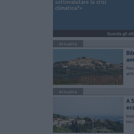
sottovalutare la crisi
climatica?»
Attualità
Bi
am
Pren
all'
Attualità
A 
ec
Insi
tosc