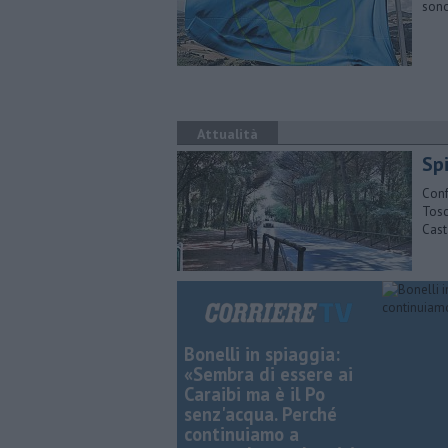
sono
Attualità
Sp
Conf
Tosc
Cast
Bonelli in spiaggia:
«Sembra di essere ai
Caraibi ma è il Po
senz'acqua. Perché
continuiamo a