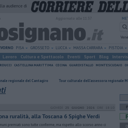
alla audience di
o
Aggiornato alle 11:37
ME
Vene
IVORNO
PISA
GROSSETO
LUCCA
MASSA CARRARA
PISTOIA
Lavoro
Cultura e Spettacolo
Eventi
Sport
Blog
Intervi
RDUCCI
CASTELLINA MARITTIMA
CECINA
GUARDISTALLO
MONTESCUDAIO
O
le del Cantagiro
Tour culturale dell'assessora regionale Manetti
C
ti
GIOVEDÌ
25 GIUGNO 2026
ORE 18:10
ona ruralità, alla Toscana 6 Spighe Verdi
muni premiati sono tutte conferme, ma rispetto allo scorso anno ci
Q