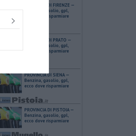
PROVINCIA DI FIRENZE — ​
Benzina, gasolio, gpl,
ecco dove risparmiare
PROVINCIA DI PRATO — ​
Benzina, gasolio, gpl,
ecco dove risparmiare
PROVINCIA DI SIENA — ​
Benzina, gasolio, gpl,
ecco dove risparmiare
PROVINCIA DI PISTOIA — ​
Benzina, gasolio, gpl,
ecco dove risparmiare