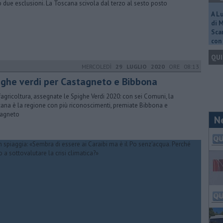
 due esclusioni. La Toscana scivola dal terzo al sesto posto
A L
di 
Scar
con 
QUI
MERCOLEDÌ
29 LUGLIO 2020
ORE 08:13
ighe verdi per Castagneto e Bibbona
agricoltura, assegnate le Spighe Verdi 2020: con sei Comuni, la
ana è la regione con più riconoscimenti, premiate Bibbona e
agneto
N