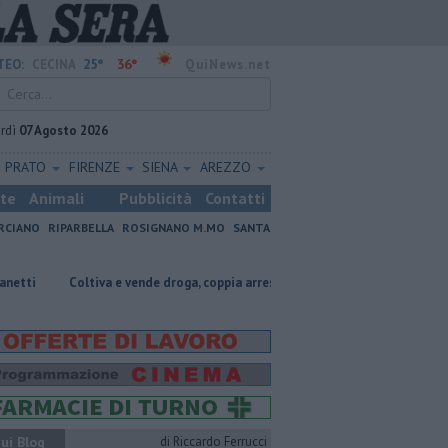
25°
36°
TEO:
CECINA
QuiNews.net
rdì
07 Agosto 2026
PRATO
FIRENZE
SIENA
AREZZO
ste
Animali
Pubblicità
Contatti
RCIANO
RIPARBELLA
ROSIGNANO M.MO
SANTA
oltiva e vende droga, coppia arrestata
Cade dallo scooter, 55enne grav
ui Blog
di Riccardo Ferrucci