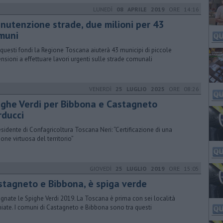
LUNEDÌ
08 APRILE 2019
ORE 14:16
nutenzione strade, due milioni per 43
muni
questi fondi la Regione Toscana aiuterà 43 municipi di piccole
nsioni a effettuare lavori urgenti sulle strade comunali
VENERDÌ
25 LUGLIO 2025
ORE 08:26
ighe Verdi per Bibbona e Castagneto
rducci
residente di Confagricoltura Toscana Neri: “Certificazione di una
ione virtuosa del territorio”
GIOVEDÌ
25 LUGLIO 2019
ORE 15:05
stagneto e Bibbona, è spiga verde
gnate le Spighe Verdi 2019. La Toscana è prima con sei località
iate. I comuni di Castagneto e Bibbona sono tra questi