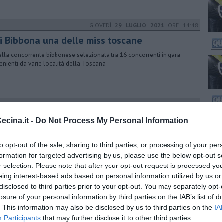
GIOVEDÌ
29 LUGLIO 2021
ORE 14:48
di Bibbona una delle miss toscane
ella concorrente bibbonese selezionata tra 16 concorrenti in gara
enienti da varie località della Toscana
LUNEDÌ
16 APRILE 2018
ORE 07:10
nuovi ambiti per il turismo in Toscana
cina.it -
Do Not Process My Personal Information
 cosa prevede la proposta di legge regionale firmata Pd. Iniziato il
ronto in commissione due settimane fa, Anselmi, Marras e Ciuoffo
to opt-out of the sale, sharing to third parties, or processing of your per
o presentato i dettagli e i perché della nuova suddivisione
formation for targeted advertising by us, please use the below opt-out s
r selection. Please note that after your opt-out request is processed y
eing interest-based ads based on personal information utilized by us or
DOMENICA
08 AGOSTO 2021
ORE 14:42
disclosed to third parties prior to your opt-out. You may separately opt-
 Cecina un’altra miss toscana
losure of your personal information by third parties on the IAB’s list of
. This information may also be disclosed by us to third parties on the
IA
ella concorrente 24enne di Cecina prevale sul gruppo delle altre 18
Participants
that may further disclose it to other third parties.