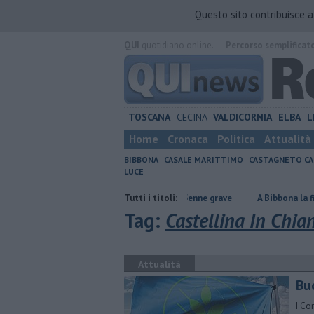
Questo sito contribuisce 
QUI
quotidiano online.
Percorso semplificat
TOSCANA
CECINA
VALDICORNIA
ELBA
L
Home
Cronaca
Politica
Attualità
BIBBONA
CASALE MARITTIMO
CASTAGNETO CA
LUCE
tata
Cade dallo scooter, 55enne grave
Tutti i titoli:
A Bibbona la finale regiona
Tag:
Castellina In Chian
Attualità
Bu
I Co