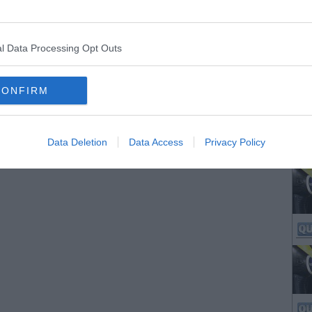
orrenti provenienti da varie località della Toscana
l Data Processing Opt Outs
MARTEDÌ
26 LUGLIO 2022
ORE 17:30
ghe Verdi, ecco il premio ai comuni rurali
CONFIRM
e le bandiere assegnate in Toscana, confermato in base a una serie di
catori il riconoscimento a Castagneto e Bibbona
Data Deletion
Data Access
Privacy Policy