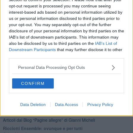
Newsletter QUInews - ToscanaMedia.
Arriva gratis tutti i giorni
opt-out request is processed you may continue seeing
alle 20:00 direttamente nella tua casella di posta.
interest-based ads based on personal information utilized by
Basta cliccare
QUI
us or personal information disclosed to third parties prior to
your opt-out. You may separately opt-out of the further
Fotogallery
disclosure of your personal information by third parties on the
IAB’s list of downstream participants. This information may
also be disclosed by us to third parties on the
IAB’s List of
Downstream Participants
that may further disclose it to other
third parties.
Personal Data Processing Opt Outs
CONFIRM
Data Deletion
Data Access
Privacy Policy
Ti potrebbe interessare anche:
Articoli dal Blog “Pagine allegre” di Gianni Micheli
​Ricciotti Ensemble: ovunque e per tutti