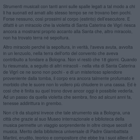
Strumenti musicali con tanti anni sulle spalle legati a tal modo a chi
li ha suonati ed amati allo stesso tempo se ne trovano ben pochi.
Forse nessuno, così prossimi al corpo (estinto) dell’esecutore. E
difatti è un miracolo che la violetta di Santa Caterina de Vigrì riesca
ancora a mostrarsi proprio accanto alla Santa che, altro miracolo,
non ha trovato terra né sepoltura.
Altro miracolo perché la sepoltura, in verità, l'aveva avuta, avvolta
in un lenzuolo, nella terra dell'orto del convento che aveva
contribuito a fondare a Bologna. Non vi restò che 18 giorni. Quando
fu riesumata, a seguito di altri miracoli - nella vita di Santa Caterina
de Vigrì ce ne sono non pochi - e di un misterioso splendore
proveniente dalla tomba, il corpo era ancora talmente profumato e
morbido che le suore non lo vollero più chiudere in una cassa. Ed è
così che è finita su quel trono dove ancor oggi è possibile vederla.
Ad un passo da quella violetta che sembra, fino ad alcuni anni fa,
tenesse addirittura in grembo.
Non c'è da stupirsi invece che tale strumento sia a Bologna, una
città che grazie al suo Museo internazionale e biblioteca della
musica permette un viaggio sorprendente in oltre cinque secoli di
musica. Merito della biblioteca universale di Padre Giambattista
Martini, erudito, teorico e compositore che ebbe tra i suoi allievi di