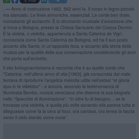
. —
Anno di costruzione 1462. 562 anni fa. Il corpo in legno piccolo
ma slanciato. Le linee armoniche, essenziali. Le corde ben tirate,
nonostante gli acciacchi. È lo strumento musicale d’eccezione che
si trova a Bologna, presso la Chiesa Santuario del Corpus Domini.
È la violeta, o violetta, appartenuta a Santa Caterina de Vigrì,
conosciuta come Santa Caterina da Bologna, ed ha il suo posto
accanto alla Santa, in un'apposita teca, e accanto alla storia della
musica per la qualità della sua conservazione considerando gli anni
che porta sull’archetto.
Il sito
bolognacristiana.it
racconta che è su quelle corde che
"Caterina, nell’ultimo anno di vita [1963], già consumata dal male,
tentava di riprodurre l’angelica melodia udita nell’estasi “et gloria
ejus in te videbitur" - e ancora, secondo la testimonianza di
Illuminata Bembo, novizia veneziana che divenne la sua biografa
nello “Specchio di illuminazione”: “In oltre fu di bisogno… se le
trovasse una violetta, e quella più volte sonando ella pareva tutta si
dileguasse come fa la cera al foco; ora cantava, ora tenea la faccia
verso il cielo stando come muta”.