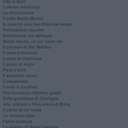
Ode ai lacci
​L’elenco telefonico
​La ris(u)onanza
​Il caffè Mattia Moreni
​In casa ho una macchina del tempo
Professione: reporter
Architettura che abbaglia
​Senza tasche, un po’ come me
​Il presepe di San Martino
​Il mare d’autunno
​Lavare la coscienza
​Il pezzo di legno
​Pizza e birra
​Il semaforo rosso
​L’inaspettato
​Il male è zucchero
​Una borraccia olfattiva, grazie
​Della gentilezza di Carofiglio
Arte, piacere e Pinacoteca di Brera
​Il canto di chi trema
La chimeraviglia
​Fatevi scultura
​La violetta di Santa Caterina