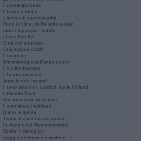
​Il contemporaneo
​Il luogo perfetto
​L’incipit di una comunità
Punti di vista: da Palladio a Jaén
​Libri e lapidi per l’estate
​I Love Pop Art
Città con sorpresa
Felicitazioni CCCP
​Il quartiere
​Drammaturgia dell’anno nuovo
​Il violino inatteso
​Il futuro possibile
​Appello con i guanti
​Il tetto amico e il cuore di stelle brillanti
​Il Pianeta Nove
​Una questione di bilance
​Il ventilatore invidioso
​Dietro le quinte
​Teoria eliocentrica del dolore
In viaggio nell’Hypermaremma
​Escher il dialogico
​Viaggio tra terme e maschere