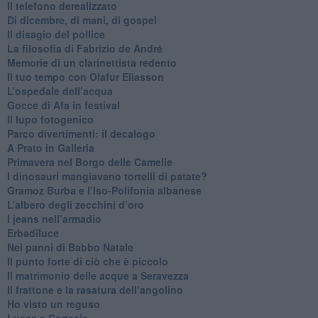
Il telefono derealizzato
​Di dicembre, di mani, di gospel
​Il disagio del pollice
​La filosofia di Fabrizio de André
Memorie di un clarinettista redento
​Il tuo tempo con Olafur Eliasson
​L’ospedale dell’acqua
​Gocce di Afa in festival
​Il lupo fotogenico
​Parco divertimenti: il decalogo
​A Prato in Galleria
​Primavera nel Borgo delle Camelie
I dinosauri mangiavano tortelli di patate?
​Gramoz Burba e l’Iso-Polifonia albanese
L’albero degli zecchini d’oro
​I jeans nell’armadio
Erbadiluce
Nei panni di Babbo Natale
​Il punto forte di ciò che è piccolo
​Il matrimonio delle acque a Seravezza
​Il frattone e la rasatura dell’angolino
​Ho visto un reguso
Lucca e Cartasia