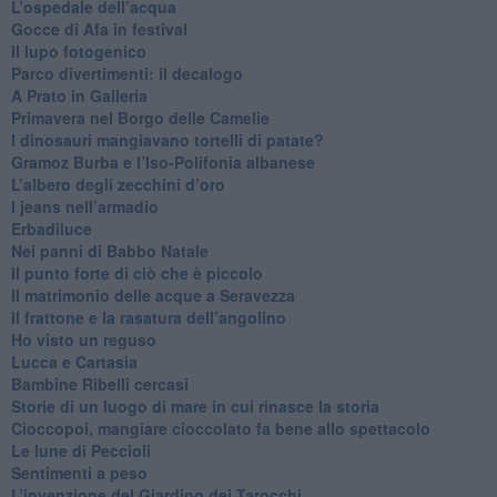
​L’ospedale dell’acqua
​Gocce di Afa in festival
​Il lupo fotogenico
​Parco divertimenti: il decalogo
​A Prato in Galleria
​Primavera nel Borgo delle Camelie
I dinosauri mangiavano tortelli di patate?
​Gramoz Burba e l’Iso-Polifonia albanese
L’albero degli zecchini d’oro
​I jeans nell’armadio
Erbadiluce
Nei panni di Babbo Natale
​Il punto forte di ciò che è piccolo
​Il matrimonio delle acque a Seravezza
​Il frattone e la rasatura dell’angolino
​Ho visto un reguso
Lucca e Cartasia
Bambine Ribelli cercasi
Storie di un luogo di mare in cui rinasce la storia
Cioccopoi, mangiare cioccolato fa bene allo spettacolo
​Le lune di Peccioli
​Sentimenti a peso
​L’invenzione del Giardino dei Tarocchi