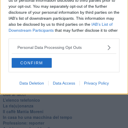
us or personal information disclosed to third parties prior to
Gianni Micheli
your opt-out. You may separately opt-out of the further
disclosure of your personal information by third parties on the
IAB’s list of downstream participants. This information may
also be disclosed by us to third parties on the
IAB’s List of
Downstream Participants
that may further disclose it to other
third parties.
Se vuoi leggere le notizie principali della Toscana iscriviti alla
Newsletter QUInews - ToscanaMedia.
Arriva gratis tutti i giorni
Personal Data Processing Opt Outs
alle 20:00 direttamente nella tua casella di posta.
Basta cliccare
QUI
CONFIRM
Ti potrebbe interessare anche:
Articoli dal Blog “Pagine allegre” di Gianni Micheli
Data Deletion
Data Access
Privacy Policy
​Ricciotti Ensemble: ovunque e per tutti
Ode ai lacci
​L’elenco telefonico
​La ris(u)onanza
​Il caffè Mattia Moreni
​In casa ho una macchina del tempo
Professione: reporter