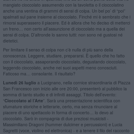
mangiato cioccolato assumendo con la tavoletta o il cioccolatino
anche una ventina di grammi di sensi di colpa. Un bel po’ di “poi”
spalmati sul pane insieme al cioccolato. Finché mi è sembrato che i
rimorsi superassero il piacere. Ed è allora che ho deciso di metterci
un freno… non certo all’assunzione di cioccolato ma a quella dei
sensi di colpa. D’altronde lo sanno tutti: non sono né gustosi né
dietetici.
Per limitare il senso di colpa non c’è nulla di più sano della
conoscenza. Leggere, studiare, prepararsi. È quello che ho fatto
con il cioccolato, assaporando cioccolato, degustando cioccolato,
leggendo cioccolato, anche nei suoi aspetti meno conosciuti.
Faticoso ma… consolante. Il risultato?
Lunedì 26 luglio
a Lucignano, nella cornice straordinaria di Piazza
San Francesco con inizio alle ore 20:00, presenterò al pubblico la
somma di tanto studio e di infiniti assaggi. Titolo dell’evento:
“
Cioccolato al l’Arte
”. Sarà una presentazione scientifica con
sfumature storiche e letterarie, certo, ma senza rinunciare al
piacere di uno spettacolo in forma di concerto… lo devo al
cioccolato. Sarò in compagnia di due preziosi musicisti -
Massimiliano Dragoni (hummer dulcimer e percussioni) e Lucia
Sagretti (voce, violino ed elettronica) - e a tenere il filo del racconto