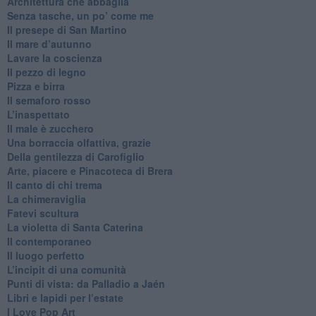
Architettura che abbaglia
​Senza tasche, un po’ come me
​Il presepe di San Martino
​Il mare d’autunno
​Lavare la coscienza
​Il pezzo di legno
​Pizza e birra
​Il semaforo rosso
​L’inaspettato
​Il male è zucchero
​Una borraccia olfattiva, grazie
​Della gentilezza di Carofiglio
Arte, piacere e Pinacoteca di Brera
​Il canto di chi trema
La chimeraviglia
​Fatevi scultura
​La violetta di Santa Caterina
​Il contemporaneo
​Il luogo perfetto
​L’incipit di una comunità
Punti di vista: da Palladio a Jaén
​Libri e lapidi per l’estate
​I Love Pop Art