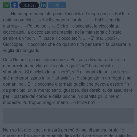
. —
Ho sempre mangiato poco cioccolato. Troppo poco. «Poi ti fa
male la pancia»… «Poi ti vengono i brufoli»… «Poi ti viene la
diarrea»… «Poi poi poi…». Dietro il cioccolato, la cioccolata, i
cioccolatini, la cioccolata spalmabile, nella mia storia c’è stato
sempre un “poi”. «Ti piace il cioccolato?»… «Sì ma… poi?».
Cioccopoi, il cioccolato che da quanto ti fa pensare ti fa passare la
voglia di mangiarlo.
Così l’infanzia, così l’adolescenza. Poi sono diventato adulto, la
moderazione ha vinto sulla gola e quel “poi” ha cambiato
sfumatura. Si è sciolto in un “però”, si è allungato in un “pazienza”,
si è metamorfizzato in un “tuttavia”, si è congelato in un “oggi sì se
domani no”. E il cioccolato è tornato quello che doveva essere fin
da principio: un alimento sano, gustoso, desiderabile, da assumere
per il piacere del corpo e della psiche in quantità più o meno
modeste. Purtroppo meglio meno… o forse no?
Non so tu, che leggi, ma sarà perché di mal di pancia, brufoli e
diarree ne ho avute in quantità, fino ad un certo punto della vita ho