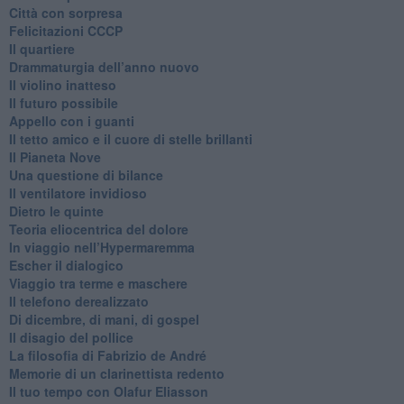
Città con sorpresa
Felicitazioni CCCP
​Il quartiere
​Drammaturgia dell’anno nuovo
​Il violino inatteso
​Il futuro possibile
​Appello con i guanti
​Il tetto amico e il cuore di stelle brillanti
​Il Pianeta Nove
​Una questione di bilance
​Il ventilatore invidioso
​Dietro le quinte
​Teoria eliocentrica del dolore
In viaggio nell’Hypermaremma
​Escher il dialogico
​Viaggio tra terme e maschere
Il telefono derealizzato
​Di dicembre, di mani, di gospel
​Il disagio del pollice
​La filosofia di Fabrizio de André
Memorie di un clarinettista redento
​Il tuo tempo con Olafur Eliasson