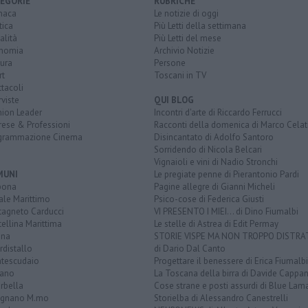
EGORIE
RUBRICHE
naca
Le notizie di oggi
tica
Più Letti della settimana
alità
Più Letti del mese
nomia
Archivio Notizie
ura
Persone
rt
Toscani in TV
tacoli
rviste
QUI BLOG
nion Leader
Incontri d'arte di Riccardo Ferrucci
rese & Professioni
Racconti della domenica di Marco Celat
grammazione Cinema
Disincantato di Adolfo Santoro
Sorridendo di Nicola Belcari
Vignaioli e vini di Nadio Stronchi
MUNI
Le pregiate penne di Pierantonio Pardi
bona
Pagine allegre di Gianni Micheli
ale Marittimo
Psico-cose di Federica Giusti
tagneto Carducci
VI PRESENTO I MIEI... di Dino Fiumalbi
ellina Marittima
Le stelle di Astrea di Edit Permay
ina
STORIE VISPE MA NON TROPPO DISTR
distallo
di Dario Dal Canto
tescudaio
Progettare il benessere di Erica Fiumalbi
iano
La Toscana della birra di Davide Cappan
rbella
Cose strane e posti assurdi di Blue Lam
ignano M.mo
Storielba di Alessandro Canestrelli