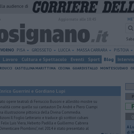
alla audience di
o
Aggiornato alle 18:45
ME
Sab
IVORNO
PISA
GROSSETO
LUCCA
MASSA CARRARA
PISTOIA
Lavoro
Cultura e Spettacolo
Eventi
Sport
Blog
Intervi
RDUCCI
CASTELLINA MARITTIMA
CECINA
GUARDISTALLO
MONTESCUDAIO
O
nrico Guerrini e Gordiano Lupi
to opere teatrali di Ferruccio Busoni e allestito mostre su
onalità come quelle sui cantautori De Andrè e Piero Ciampi
una illustrazione pittorica della Divina Commedia.
Q
ioni Il Foglio Letterario e traduce gli scrittori cubani
, Felix Luis Viera, Heberto Padilla e Guillermo Cabrera
A L
– Dimenticare Piombino", nel 2014 è stato presentato al
di 