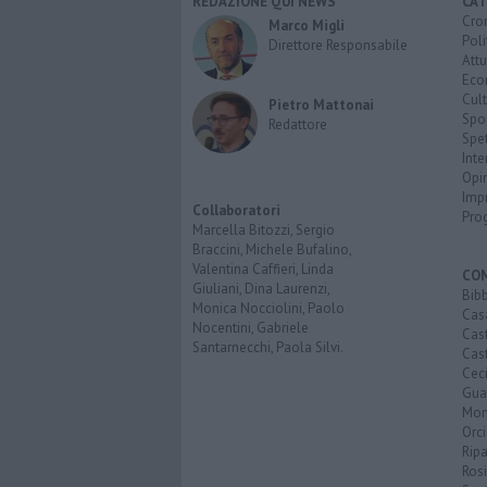
REDAZIONE QUI NEWS
CAT
Cro
Marco Migli
Poli
Direttore Responsabile
Attu
Eco
Cult
Pietro Mattonai
Spo
Redattore
Spet
Inte
Opi
Imp
Collaboratori
Pro
Marcella Bitozzi, Sergio
Braccini, Michele Bufalino,
Valentina Caffieri, Linda
CO
Giuliani, Dina Laurenzi,
Bib
Monica Nocciolini, Paolo
Cas
Nocentini, Gabriele
Cas
Santarnecchi, Paola Silvi.
Cast
Cec
Guar
Mon
Orc
Ripa
Ros