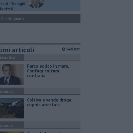
selli “Dialoghi
la città"
Condoglianze
imi articoli
Vedi tutti
ttualità
Parco eolico in mare,
Confagricoltura
contraria
ronaca
Coltiva e vende droga,
coppia arrestata
ronaca