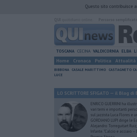
Questo sito contribuisce 
QUI
quotidiano online.
Percorso semplificat
TOSCANA
CECINA
VALDICORNIA
ELBA
L
Home
Cronaca
Politica
Attualità
BIBBONA
CASALE MARITTIMO
CASTAGNETO CA
LUCE
LO SCRITTORE SFIGATO — il Blog di E
ENRICO GUERRINI ha illustra
vari temi e importanti pers
sul jazzista Luca Flores e 
GORDIANO LUPI dirige le Ediz
Alejandro Torreguitart Ruiz
Infante. "Calcio e acciaio 
Premio Strega.