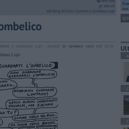
Vedi tutti
Scar
gli articoli
con 
del blog di Enrico Guerrini e Gordiano Lupi
QUI
'ombelico
Ult
ERRINI E GORDIANO LUPI - GIOVEDÌ
02 GENNAIO 2020
ORE 07:30
ordiano Lupi
A
C
C