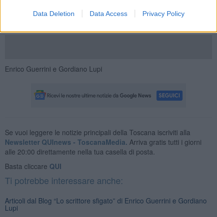
Data Deletion
Data Access
Privacy Policy
Enrico Guerrini e Gordiano Lupi
Se vuoi leggere le notizie principali della Toscana iscriviti alla
Newsletter QUInews - ToscanaMedia.
Arriva gratis tutti i giorni
alle 20:00 direttamente nella tua casella di posta.
Basta cliccare
QUI
Ti potrebbe interessare anche:
Articoli dal Blog “Lo scrittore sfigato” di Enrico Guerrini e Gordiano
Lupi