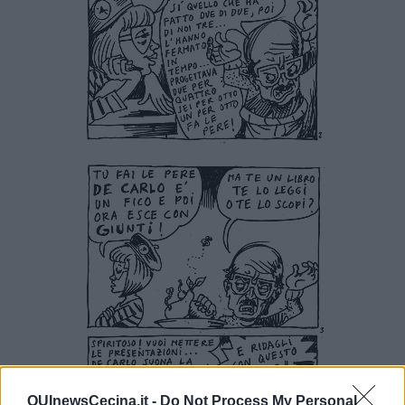
QUInewsCecina.it -
Do Not Process My Personal