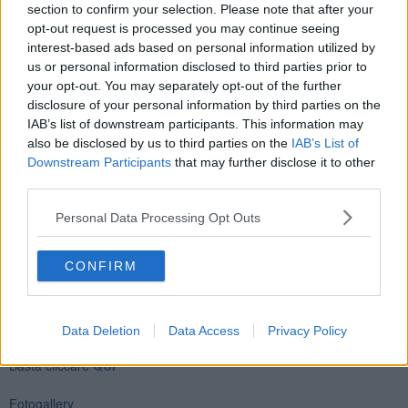
section to confirm your selection. Please note that after your
opt-out request is processed you may continue seeing
interest-based ads based on personal information utilized by
us or personal information disclosed to third parties prior to
your opt-out. You may separately opt-out of the further
disclosure of your personal information by third parties on the
IAB’s list of downstream participants. This information may
also be disclosed by us to third parties on the
IAB’s List of
Downstream Participants
that may further disclose it to other
Enrico Guerrini e Gordiano Lupi
third parties.
Personal Data Processing Opt Outs
CONFIRM
Se vuoi leggere le notizie principali della Toscana iscriviti alla
Newsletter QUInews - ToscanaMedia.
Arriva gratis tutti i giorni
Data Deletion
Data Access
Privacy Policy
alle 20:00 direttamente nella tua casella di posta.
Basta cliccare
QUI
Fotogallery