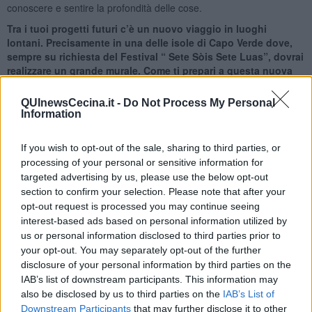
conoscere e sentire la profondità delle cose.
Tra i tuoi progetti futuri c’è un nuovo viaggio in luoghi
lontani. Precisamente in una delle isole di Capo Verde dove,
sempre su richiesta del Festival “ Sete Sòis Sete Luas”, dovrai
realizzare un grande murale. Come ti prepari a questa nuova
avventura ?
QUInewsCecina.it -
Do Not Process My Personal
La cosa che mi affascina è quella di realizzare una grande opera
Information
per uno spazio pubblico. Ho già realizzato grandi murali sopratutto
in Italia: in Abruzzo, in Sardegna e in Toscana a Collodi. Non sono
un grande esperto della tecnica dell’affresco e questa lavoro a
If you wish to opt-out of the sale, sharing to third parties, or
Capo Verde mi offre l’occasione per sperimentare nuove tecniche e
processing of your personal or sensitive information for
soggetti. Forse ripeterò, sviluppandola in grandi dimensioni, l’idea
targeted advertising by us, please use the below opt-out
che alla base dei miei dipinti presentati a Barga. Chiederò a dei
section to confirm your selection. Please note that after your
ragazzi dell’isola di posare per un mio dipinto e poi d’intervenire
opt-out request is processed you may continue seeing
successivamente, con un proprio lavoro, nello spazio da me
interest-based ads based on personal information utilized by
dipinto, ma che lascio a disposizione per loro. L’idea è quella di
us or personal information disclosed to third parties prior to
costruire un’opera ed un lavoro insieme, con più voci e segni che
your opt-out. You may separately opt-out of the further
s’incontrano sulla parete del murale. Forse poi quando arriverò
disclosure of your personal information by third parties on the
sull’isola cambierò idea, perché l’arte è sempre imprevedibile ed è
IAB’s list of downstream participants. This information may
sempre pronta ad ascoltare nuove voci e suggestioni che arrivano
also be disclosed by us to third parties on the
IAB’s List of
all’improvviso, in un modo a volte misterioso. E’ qui la forza e la
Downstream Participants
that may further disclose it to other