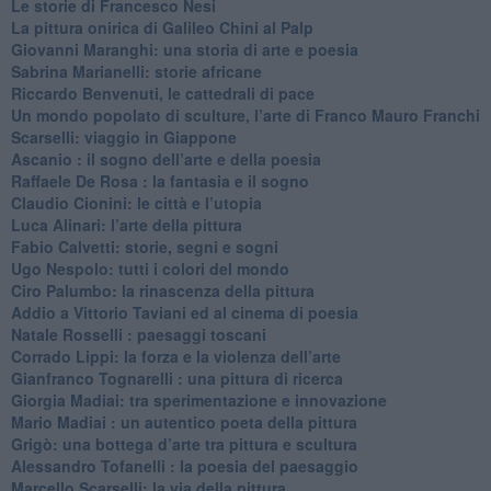
Le storie di Francesco Nesi
​La pittura onirica di Galileo Chini al Palp
​Giovanni Maranghi: una storia di arte e poesia
Sabrina Marianelli: storie africane
​Riccardo Benvenuti, le cattedrali di pace
​Un mondo popolato di sculture, l’arte di Franco Mauro Franchi
​Scarselli: viaggio in Giappone
​Ascanio : il sogno dell’arte e della poesia
Raffaele De Rosa : la fantasia e il sogno
​Claudio Cionini: le città e l’utopia
Luca Alinari: l’arte della pittura
​Fabio Calvetti: storie, segni e sogni
Ugo Nespolo: tutti i colori del mondo
​Ciro Palumbo: la rinascenza della pittura
​Addio a Vittorio Taviani ed al cinema di poesia
​Natale Rosselli : paesaggi toscani
​Corrado Lippi: la forza e la violenza dell’arte
Gianfranco Tognarelli : una pittura di ricerca
Giorgia Madiai: tra sperimentazione e innovazione
Mario Madiai : un autentico poeta della pittura
Grigò: una bottega d’arte tra pittura e scultura
Alessandro Tofanelli : la poesia del paesaggio
​Marcello Scarselli: la via della pittura