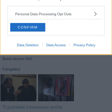
bellezza della vera arte.
third parties.
Riccardo Ferrucci
Personal Data Processing Opt Outs
CONFIRM
Se vuoi leggere le notizie principali della Toscana iscriviti alla
Data Deletion
Data Access
Privacy Policy
Newsletter QUInews - ToscanaMedia.
Arriva gratis tutti i giorni
alle 20:00 direttamente nella tua casella di posta.
Basta cliccare
QUI
Fotogallery
Ti potrebbe interessare anche: