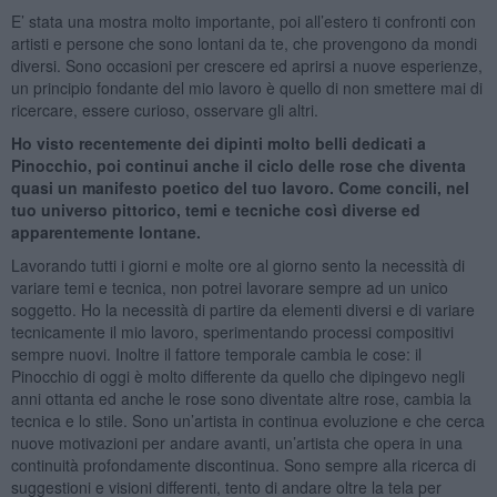
E’ stata una mostra molto importante, poi all’estero ti confronti con
artisti e persone che sono lontani da te, che provengono da mondi
diversi. Sono occasioni per crescere ed aprirsi a nuove esperienze,
un principio fondante del mio lavoro è quello di non smettere mai di
ricercare, essere curioso, osservare gli altri.
Ho visto recentemente dei dipinti molto belli dedicati a
Pinocchio, poi continui anche il ciclo delle rose che diventa
quasi un manifesto poetico del tuo lavoro. Come concili, nel
tuo universo pittorico, temi e tecniche così diverse ed
apparentemente lontane.
Lavorando tutti i giorni e molte ore al giorno sento la necessità di
variare temi e tecnica, non potrei lavorare sempre ad un unico
soggetto. Ho la necessità di partire da elementi diversi e di variare
tecnicamente il mio lavoro, sperimentando processi compositivi
sempre nuovi. Inoltre il fattore temporale cambia le cose: il
Pinocchio di oggi è molto differente da quello che dipingevo negli
anni ottanta ed anche le rose sono diventate altre rose, cambia la
tecnica e lo stile. Sono un’artista in continua evoluzione e che cerca
nuove motivazioni per andare avanti, un’artista che opera in una
continuità profondamente discontinua. Sono sempre alla ricerca di
suggestioni e visioni differenti, tento di andare oltre la tela per