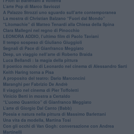
​I Fiori di Barlettani a Volterra
​L’arte Pop di Marco Saviozzi
​A Palazzo Strozzi uno sguardo sull’arte contemporanea
La mostra di Christian Balzano “Fuori dal Mondo”
​“Litomachie” di Matteo Tenardi alla Chiesa della Spina
​Clara Mallegni nel regno di Pinocchio
​LEONORA ADDIO, l’ultimo film di Paolo Taviani
Il tempo sospeso di Giuliano Giuggioli
Segnali di Pace di Gianfranco Meggiato
​Deep, un viaggio nell’arte di Roberto Braida
​Luca Bellandi : la magia della pittura
​Il poetico mondo di Leonardo nel cinema di Alessandro Sarti
​Keith Haring torna a Pisa
​A proposito del teatro: Dario Marconcini
Maranghi per Fabrizio De Andrè
​Il viaggio nel cinema di Pier Toffoletti
Vinicio Berti in mostra a Certaldo
“L’uomo Quantico” di Gianfranco Meggiato
​L’arte di Giorgio Dal Canto (Babb)
Poesia e natura nella pittura di Massimo Barlettani
Una vita da modella, Martina Tosi
​Con gli occhi di Van Gogh: conversazione con Andrea
Martinelli