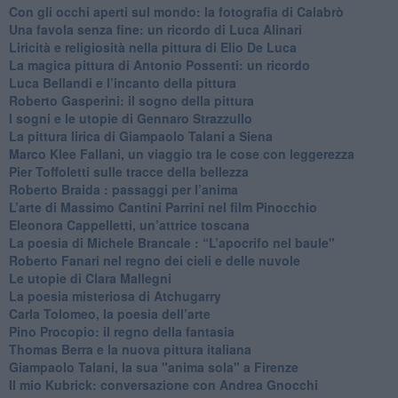
​Con gli occhi aperti sul mondo: la fotografia di Calabrò
Una favola senza fine: un ricordo di Luca Alinari
Liricità e religiosità nella pittura di Elio De Luca
La magica pittura di Antonio Possenti: un ricordo
Luca Bellandi e l’incanto della pittura
​Roberto Gasperini: il sogno della pittura
I sogni e le utopie di Gennaro Strazzullo
La pittura lirica di Giampaolo Talani a Siena
​Marco Klee Fallani, un viaggio tra le cose con leggerezza
​Pier Toffoletti sulle tracce della bellezza
​Roberto Braida : passaggi per l’anima
​L’arte di Massimo Cantini Parrini nel film Pinocchio
Eleonora Cappelletti, un’attrice toscana
​La poesia di Michele Brancale : “L’apocrifo nel baule"
Roberto Fanari nel regno dei cieli e delle nuvole
Le utopie di Clara Mallegni
​La poesia misteriosa di Atchugarry
Carla Tolomeo, la poesia dell’arte
Pino Procopio: il regno della fantasia
Thomas Berra e la nuova pittura italiana
Giampaolo Talani, la sua "anima sola" a Firenze
Il mio Kubrick: conversazione con Andrea Gnocchi