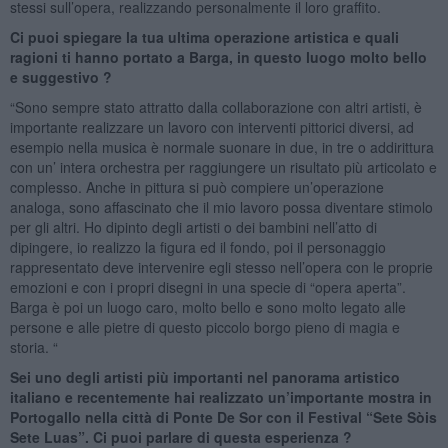
stessi sull’opera, realizzando personalmente il loro graffito.
Ci puoi spiegare la tua ultima operazione artistica e quali
ragioni ti hanno portato a Barga, in questo luogo molto bello
e suggestivo ?
“Sono sempre stato attratto dalla collaborazione con altri artisti, è
importante realizzare un lavoro con interventi pittorici diversi, ad
esempio nella musica è normale suonare in due, in tre o addirittura
con un’ intera orchestra per raggiungere un risultato più articolato e
complesso. Anche in pittura si può compiere un’operazione
analoga, sono affascinato che il mio lavoro possa diventare stimolo
per gli altri. Ho dipinto degli artisti o dei bambini nell’atto di
dipingere, io realizzo la figura ed il fondo, poi il personaggio
rappresentato deve intervenire egli stesso nell’opera con le proprie
emozioni e con i propri disegni in una specie di “opera aperta”.
Barga è poi un luogo caro, molto bello e sono molto legato alle
persone e alle pietre di questo piccolo borgo pieno di magia e
storia. “
Sei uno degli artisti più importanti nel panorama artistico
italiano e recentemente hai realizzato un’importante mostra in
Portogallo nella città di Ponte De Sor con il Festival “Sete Sòis
Sete Luas”. Ci puoi parlare di questa esperienza ?