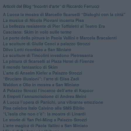
Articoli dal Blog “Incontri d'arte” di Riccardo Ferrucci
A Lucca la mostra di Marcello Scarselli “Dialoghi con la città"
​La musica di Nicola Piovani incanta Pisa
​La bellezza resistente di Pier Toffoletti al Teatro Era
​Casciana: Skim in volo sulle terme
​Le porte della pittura in Paola Vallini e Marcela Bracalenti
​Le sculture di Giulia Cenci a palazzo Strozzi
​Dilvo Lotti ricordato a San Miniato
​Le sculture di Tincolini invadono Pietrasanta
La pittura di Scarselli al Plaza Hotel di Firenze
​Il mondo fantastico di Skim
​L’arte di Anselm Kiefer a Palazzo Strozzi
​“Bruciare illusioni”: l’arte di Elisa Zadi
​Waldon e Olio in mostra a San Miniato
​A Palazzo Strozzi l’incanto dell’arte di Kapoor
​A Empoli l’annunciazione di Andrea Meini
A Lucca l’opera di Panichi, una vibrante emozione
Pisa celebra Italo Calvino alla SMS Biblio
“L’isola che non c’è”: la mostra di Linardi
​Le storie di Yan Pei-Ming a Palazzo Strozzi
​L’arte magica di Paola Vallini a San Miniato