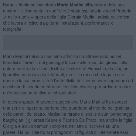
Barga - Abbiamo incontrato
Mario Madiai
all’apertura della sua
mostra “ Unicamente in due” che è stata ospitata in via del Pretorio
,4 nello studio – opera della figlia Giorgia Madiai, artista poliedrica
che lavora in bilico tra pittura, installazioni, performance e
fotografia.
Mario Madiai nel suo cammino artistico ha attraversato nuclei
tematici differenti : dai paesaggi toscani alle rose, dai girasoli alle
nature morte, da visioni di città alle storie di Pinocchio, da stagioni
figurative ad opere più informali, ma il filo rosso che lega le sue
opere e la sua creatività è l’autenticità dell’uomo, vero sognatore ad
occhi aperti, sperimentatore di tecniche diverse per arrivare a dare
un’emozione autentica a noi spettatori.
In questo spazio di grande suggestione Mario Madiai ha esposto
una serie di opere su cartone che guardano al mondo dei graffitari,
delle pareti, del teatro. Madiai ha ritratto di spalle alcuni personaggi
barghigiani ( gli artisti Keane e Fabrizio Da Prato, ma anche la figlia
Giorgia e alcuni bambini) sorpresi nell’atto di scrivere su una
parete. Ha poi chiesto ai protagonisti raffigurati di intervenire essi