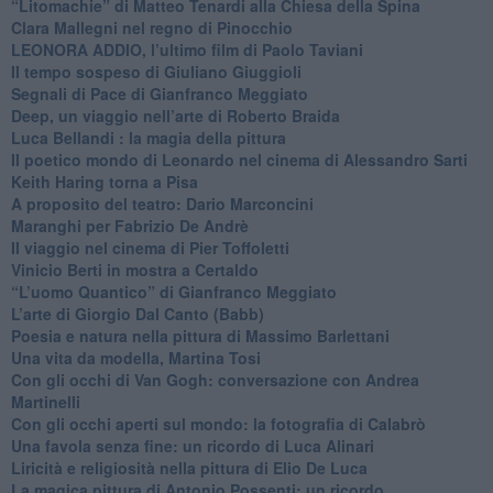
​“Litomachie” di Matteo Tenardi alla Chiesa della Spina
​Clara Mallegni nel regno di Pinocchio
​LEONORA ADDIO, l’ultimo film di Paolo Taviani
Il tempo sospeso di Giuliano Giuggioli
Segnali di Pace di Gianfranco Meggiato
​Deep, un viaggio nell’arte di Roberto Braida
​Luca Bellandi : la magia della pittura
​Il poetico mondo di Leonardo nel cinema di Alessandro Sarti
​Keith Haring torna a Pisa
​A proposito del teatro: Dario Marconcini
Maranghi per Fabrizio De Andrè
​Il viaggio nel cinema di Pier Toffoletti
Vinicio Berti in mostra a Certaldo
“L’uomo Quantico” di Gianfranco Meggiato
​L’arte di Giorgio Dal Canto (Babb)
Poesia e natura nella pittura di Massimo Barlettani
Una vita da modella, Martina Tosi
​Con gli occhi di Van Gogh: conversazione con Andrea
Martinelli
​Con gli occhi aperti sul mondo: la fotografia di Calabrò
Una favola senza fine: un ricordo di Luca Alinari
Liricità e religiosità nella pittura di Elio De Luca
La magica pittura di Antonio Possenti: un ricordo