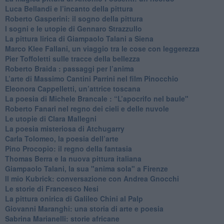
Luca Bellandi e l’incanto della pittura
​Roberto Gasperini: il sogno della pittura
I sogni e le utopie di Gennaro Strazzullo
La pittura lirica di Giampaolo Talani a Siena
​Marco Klee Fallani, un viaggio tra le cose con leggerezza
​Pier Toffoletti sulle tracce della bellezza
​Roberto Braida : passaggi per l’anima
​L’arte di Massimo Cantini Parrini nel film Pinocchio
Eleonora Cappelletti, un’attrice toscana
​La poesia di Michele Brancale : “L’apocrifo nel baule"
Roberto Fanari nel regno dei cieli e delle nuvole
Le utopie di Clara Mallegni
​La poesia misteriosa di Atchugarry
Carla Tolomeo, la poesia dell’arte
Pino Procopio: il regno della fantasia
Thomas Berra e la nuova pittura italiana
Giampaolo Talani, la sua "anima sola" a Firenze
Il mio Kubrick: conversazione con Andrea Gnocchi
Le storie di Francesco Nesi
​La pittura onirica di Galileo Chini al Palp
​Giovanni Maranghi: una storia di arte e poesia
Sabrina Marianelli: storie africane