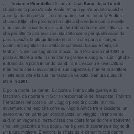
. —
Taviani e Pirandello
. Di nuovo. Dopo
Kaos
, dopo
Tu rid
i
.
Questa volta però c'è solo Paolo, Vittorio se n'è andato qualche
anno fa: ma in questo film comunque si sente. Leonora Addio si
chiama il film, che però non ha nulla a che vedere con la novella
omonima dello scrittore siciliano. Verrebbe da dire che il titolo, oltre
che per affinità pirandelliana, sia stato scelto per quella seconda
parola,
addio
, la più pertinente in un film che parla di congedi,
dolenti ma dignitosi, dalla vita. Si comincia: bianco e nero, un
teatro, il Nobel consegnato a Stoccolma a Pirandello nel 1934, e
poi lo scrittore a letto in una stanza grande e spoglia, i suoi figli che
entrano dalla porta in fondo, bambini, e crescono e invecchiano
man mano che si avvicinano al suo capezzale, mentre lo scrittore
riflette sulla vita e la sua inarrestabile velocità. Sembra quasi di
stare in
2001
.
E poi la morte. Le ceneri. Bloccate a Roma dalla guerra e dal
fascismo, da riportare in Sicilia (responsabile del trasposto: Fabrizio
Ferracane) nel corso di un viaggio pieno di piccole, minimali
avventure: una jeep che corre sull'Appia Antica tra le biciclette, un
aereo che non parte per scaramanzia, un viaggio in treno verso il
sud, in un vagone di terza classe che costa forse dolore e spavento
(ma l'emigrazione arriva dopo), ma è pieno di speranza e sogno di
un futuro migliore. E ancora: la sfilata delle ceneri in città dentro