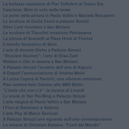
​La bellezza resistente di Pier Toffoletti al Teatro Era
​Casciana: Skim in volo sulle terme
​Le porte della pittura in Paola Vallini e Marcela Bracalenti
​Le sculture di Giulia Cenci a palazzo Strozzi
​Dilvo Lotti ricordato a San Miniato
​Le sculture di Tincolini invadono Pietrasanta
La pittura di Scarselli al Plaza Hotel di Firenze
​Il mondo fantastico di Skim
​L’arte di Anselm Kiefer a Palazzo Strozzi
​“Bruciare illusioni”: l’arte di Elisa Zadi
​Waldon e Olio in mostra a San Miniato
​A Palazzo Strozzi l’incanto dell’arte di Kapoor
​A Empoli l’annunciazione di Andrea Meini
A Lucca l’opera di Panichi, una vibrante emozione
Pisa celebra Italo Calvino alla SMS Biblio
“L’isola che non c’è”: la mostra di Linardi
​Le storie di Yan Pei-Ming a Palazzo Strozzi
​L’arte magica di Paola Vallini a San Miniato
​I Fiori di Barlettani a Volterra
​L’arte Pop di Marco Saviozzi
​A Palazzo Strozzi uno sguardo sull’arte contemporanea
La mostra di Christian Balzano “Fuori dal Mondo”