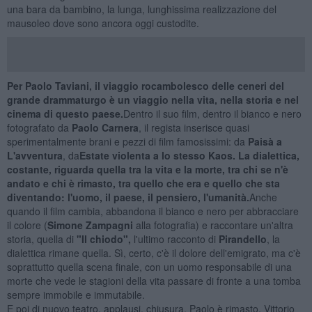
una bara da bambino, la lunga, lunghissima realizzazione del
mausoleo dove sono ancora oggi custodite.
Per Paolo Taviani, il viaggio rocambolesco delle ceneri del
grande drammaturgo è un viaggio nella vita, nella storia e nel
cinema di questo paese.
Dentro il suo film, dentro il bianco e nero
fotografato da
Paolo Carnera
, il regista inserisce quasi
sperimentalmente brani e pezzi di film famosissimi: da
Paisà
a
L'avventura
, da
Estate violenta a lo stesso Kaos.
La dialettica,
costante, riguarda quella tra la vita e la morte, tra chi se n'è
andato e chi è rimasto, tra quello che era e quello che sta
diventando: l'uomo, il paese, il pensiero, l'umanità.
Anche
quando il film cambia, abbandona il bianco e nero per abbracciare
il colore (
Simone Zampagni
alla fotografia) e raccontare un'altra
storia, quella di
"
Il chiodo"
,
l'ultimo racconto di
Pirandello
, la
dialettica rimane quella. Sì, certo, c'è il dolore dell'emigrato, ma c'è
soprattutto quella scena finale, con un uomo responsabile di una
morte che vede le stagioni della vita passare di fronte a una tomba
sempre immobile e immutabile.
E poi di nuovo teatro, applausi, chiusura. Paolo è rimasto, Vittorio