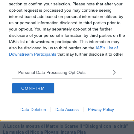
section to confirm your selection. Please note that after your
opt-out request is processed you may continue seeing
interest-based ads based on personal information utilized by
us or personal information disclosed to third parties prior to
Se vuoi leggere le notizie principali della Toscana iscriviti alla
your opt-out. You may separately opt-out of the further
Newsletter QUInews - ToscanaMedia.
Arriva gratis tutti i giorni
disclosure of your personal information by third parties on the
alle 20:00 direttamente nella tua casella di posta.
IAB’s list of downstream participants. This information may
Basta cliccare
QUI
also be disclosed by us to third parties on the
IAB’s List of
Downstream Participants
that may further disclose it to other
Fotogallery
third parties.
Personal Data Processing Opt Outs
CONFIRM
Ti potrebbe interessare anche:
Data Deletion
Data Access
Privacy Policy
Articoli dal Blog “Incontri d'arte” di Riccardo Ferrucci
A Lucca la mostra di Marcello Scarselli “Dialoghi con la città"
​La musica di Nicola Piovani incanta Pisa