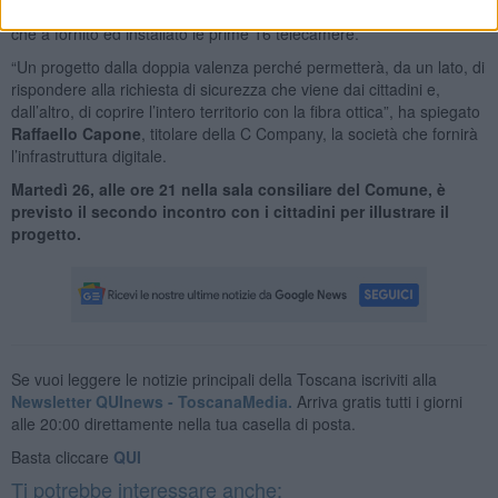
Brucioni
, titolare della Ingegneria Sistemi di sicurezza, la società
che a fornito ed installato le prime 16 telecamere.
“Un progetto dalla doppia valenza perché permetterà, da un lato, di
rispondere alla richiesta di sicurezza che viene dai cittadini e,
dall’altro, di coprire l’intero territorio con la fibra ottica”, ha spiegato
Raffaello Capone
, titolare della C Company, la società che fornirà
l’infrastruttura digitale.
Martedì 26, alle ore 21 nella sala consiliare del Comune, è
previsto il secondo incontro con i cittadini per illustrare il
progetto.
Se vuoi leggere le notizie principali della Toscana iscriviti alla
Newsletter QUInews - ToscanaMedia.
Arriva gratis tutti i giorni
alle 20:00 direttamente nella tua casella di posta.
Basta cliccare
QUI
Ti potrebbe interessare anche: