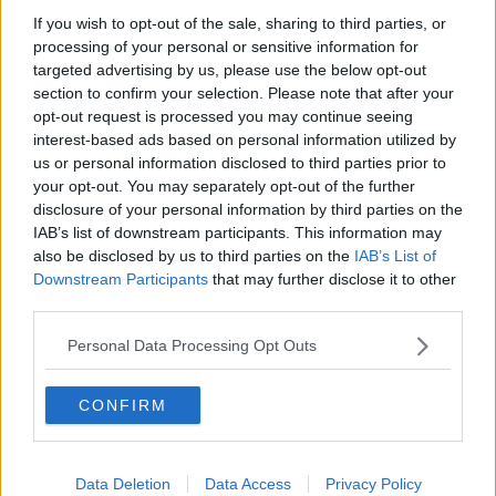
confini con Casale, Castagneto e Cecina, Marina di Bibbona e le
If you wish to opt-out of the sale, sharing to third parties, or
strade vicinali – spiega l’Assessore alla sicurezza
Enzo Mobilia
processing of your personal or sensitive information for
promotore del progetto – per una copertura totale del territorio con
targeted advertising by us, please use the below opt-out
telecamere di ultima generazione supportate da una rete in fibra
section to confirm your selection. Please note that after your
ottica per l’invio delle immagini alla Polizia Municipale e al
opt-out request is processed you may continue seeing
Comando dei Carabinieri di Bibbona nonché al Commissariato di
interest-based ads based on personal information utilized by
Polizia di Cecina”.
us or personal information disclosed to third parties prior to
your opt-out. You may separately opt-out of the further
disclosure of your personal information by third parties on the
IAB’s list of downstream participants. This information may
Di certo “si tratta di un deterrente e di un ausilio alle Forze
also be disclosed by us to third parties on the
IAB’s List of
dell’ordine – ha sottolineato il Sindaco,
Massimo Fedeli
– in
Downstream Participants
that may further disclose it to other
quanto il flusso di dati viene conservato e trasferito alle Forze
third parties.
dell’ordine quando lo richiedono”. Si tratta di un progetto partito
inizialmente con risorse interne all’Amministrazione comunale, che
Personal Data Processing Opt Outs
ha provveduto al primo step di lavori con l’installazione di 16
telecamere, implementato successivamente, dopo aver intercettato
un finanziamento ministeriale di 250mila euro e regionale di 10mila.
CONFIRM
A breve, dunque, partirà l’installazione di ulteriori 35 telecamere “di
ultima generazione, capaci di registrare fino a 50 metri, con un
corpo in alluminio anti-corrosione e doppia batteria di alimentazione
in modo da bypassare i cali di tensione”, ha spiegato
Daniele
Data Deletion
Data Access
Privacy Policy