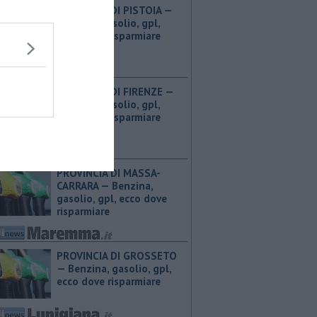
PROVINCIA DI PISTOIA — ​
Benzina, gasolio, gpl,
ecco dove risparmiare
PROVINCIA DI FIRENZE — ​
Benzina, gasolio, gpl,
ecco dove risparmiare
PROVINCIA DI MASSA-
CARRARA — ​Benzina,
gasolio, gpl, ecco dove
risparmiare
PROVINCIA DI GROSSETO
— ​Benzina, gasolio, gpl,
ecco dove risparmiare