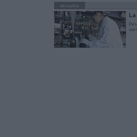
Attualità
La 
Da s
con l