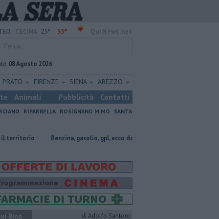
25°
35°
TEO:
CECINA
QuiNews.net
ato
08 Agosto 2026
PRATO
FIRENZE
SIENA
AREZZO
ste
Animali
Pubblicità
Contatti
RCIANO
RIPARBELLA
ROSIGNANO M.MO
SANTA
​Benzina, gasolio, gpl, ecco dove risparmiare
Il nido di Caretta car
ui Blog
di Adolfo Santoro