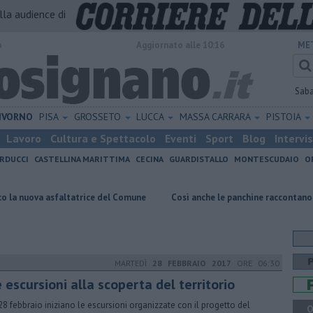
alla audience di
o
Aggiornato alle 10:16
ME
Sab
IVORNO
PISA
GROSSETO
LUCCA
MASSA CARRARA
PISTOIA
Lavoro
Cultura e Spettacolo
Eventi
Sport
Blog
Intervi
RDUCCI
CASTELLINA MARITTIMA
CECINA
GUARDISTALLO
MONTESCUDAIO
O
sfaltatrice del Comune
Così anche le panchine raccontano il territorio
MARTEDÌ
28 FEBBRAIO 2017
ORE 06:30
 escursioni alla scoperta del territorio
28 febbraio iniziano le escursioni organizzate con il progetto del
Q