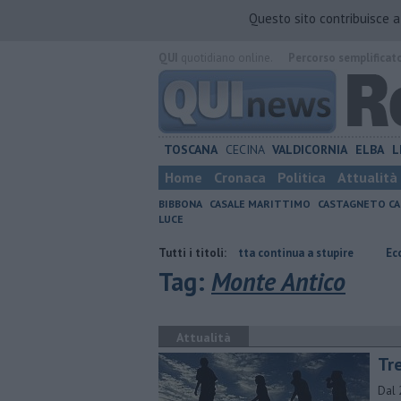
Questo sito contribuisce 
QUI
quotidiano online.
Percorso semplificat
TOSCANA
CECINA
VALDICORNIA
ELBA
L
Home
Cronaca
Politica
Attualità
BIBBONA
CASALE MARITTIMO
CASTAGNETO CA
LUCE
miare
Il nido di Caretta caretta continua a stupire
Tutti i titoli:
Ecco la nuova a
Tag:
Monte Antico
Attualità
Tre
Dal 