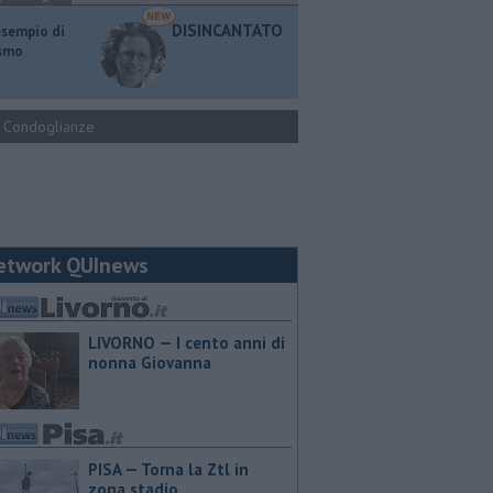
DISINCANTATO
esempio di
ismo
Condoglianze
etwork QUInews
LIVORNO — I cento anni di
nonna Giovanna
PISA — Torna la Ztl in
zona stadio