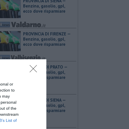
PROVINCIA DI SIENA — ​
Benzina, gasolio, gpl,
ecco dove risparmiare
PROVINCIA DI FIRENZE — ​
Benzina, gasolio, gpl,
ecco dove risparmiare
PROVINCIA DI PRATO — ​
Benzina, gasolio, gpl,
ecco dove risparmiare
sonal or
ection to
ou may
PROVINCIA DI SIENA — ​
 personal
Benzina, gasolio, gpl,
out of the
ecco dove risparmiare
 downstream
B’s List of