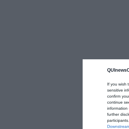
QUInewsCe
If you wish 
sensitive in
confirm you
continue se
information 
further disc
participants
Downstream 