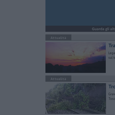
Attualità
Tr
Lega
sul 
Attualità
Tro
Grav
Tosc