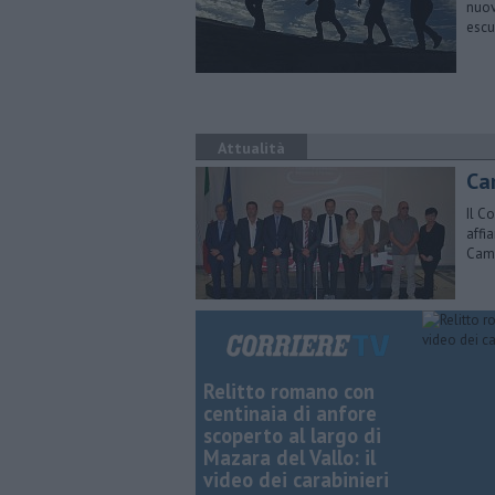
nuov
escu
Attualità
Ca
Il C
affi
Cam
Relitto romano con
centinaia di anfore
scoperto al largo di
Mazara del Vallo: il
video dei carabinieri