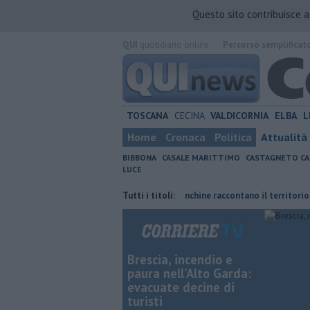
Questo sito contribuisce 
QUI
quotidiano online.
Percorso semplificat
TOSCANA
CECINA
VALDICORNIA
ELBA
L
Home
Cronaca
Politica
Attualità
BIBBONA
CASALE MARITTIMO
CASTAGNETO CA
LUCE
trice del Comune
Così anche le panchine raccontano il territorio
Tutti i titoli:
P
Brescia, incendio e
paura nell'Alto Garda:
evacuate decine di
turisti