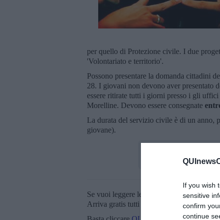
per quello di Protezione civile. I due proget
'Volontariato e territorio'.
Possono presentare la domanda cittadini del
28. I giovani non devono aver presentato d
essere ritirate tutti i giorni presso i gli u
Morelline. Devono essere consegnate
entr
La durata del servizio civile è di un anno, 
giovane).
QUInewsCe
If you wish 
Se vuoi leggere le notizie principali della T
sensitive in
Arriva gratis tutti i giorni alle 20:00 dirett
confirm you
continue se
Basta cliccare
QUI