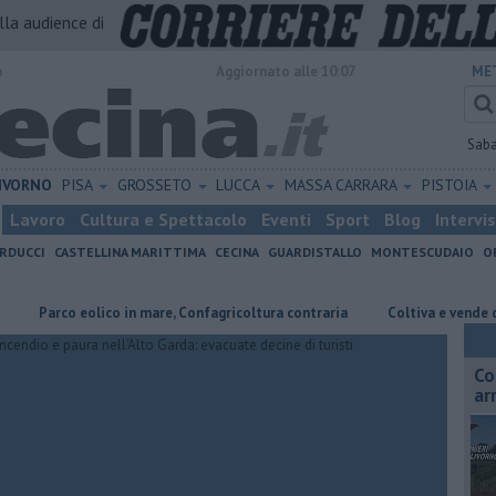
alla audience di
o
Aggiornato alle 10:07
ME
Sab
IVORNO
PISA
GROSSETO
LUCCA
MASSA CARRARA
PISTOIA
Lavoro
Cultura e Spettacolo
Eventi
Sport
Blog
Intervi
RDUCCI
CASTELLINA MARITTIMA
CECINA
GUARDISTALLO
MONTESCUDAIO
O
arco eolico in mare, Confagricoltura contraria
Coltiva e vende droga, 
Co
ar