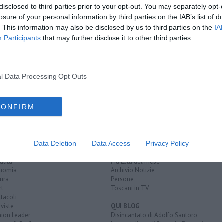
disclosed to third parties prior to your opt-out. You may separately opt-
losure of your personal information by third parties on the IAB’s list of
. This information may also be disclosed by us to third parties on the
IA
ntari
Participants
that may further disclose it to other third parties.
nale
protezione civile
volontariato
unione europea
guido rossa
l Data Processing Opt Outs
CONFIRM
EGORIE
RUBRICHE
Data Deletion
Data Access
Privacy Policy
naca
Le notizie di oggi
tica
Più Letti della settimana
alità
Più Letti del mese
nomia
Archivio Notizie
ura
Persone
rt
Toscani in TV
tacoli
rviste
QUI BLOG
nion Leader
Disincantato di Adolfo Santoro