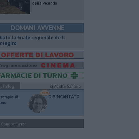
della vicenda
DOMANI AVVENNE
bato la finale regionale de Il
ntagiro
ui Blog
di Adolfo Santoro
DISINCANTATO
esempio di
ismo
Condoglianze