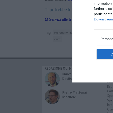
information 
Ti potrebbe interessare anche:
further disc
participants
Servizi alle frazioni: ci pensano i volo
Downstream 
Tag
rosignano marittimo
servizio civile nazio
Persona
euro
REDAZIONE QUI NEWS
CAT
Cro
Marco Migli
Poli
Direttore Responsabile
Attu
Eco
Cult
Pietro Mattonai
Spo
Redattore
Spet
Inte
Opi