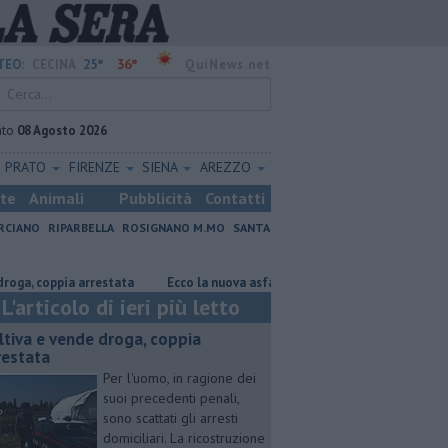
25°
36°
TEO:
CECINA
QuiNews.net
ato
08 Agosto 2026
PRATO
FIRENZE
SIENA
AREZZO
ste
Animali
Pubblicità
Contatti
RCIANO
RIPARBELLA
ROSIGNANO M.MO
SANTA
coppia arrestata
Ecco la nuova asfaltatrice del Comune
Così anche
L'articolo di ieri più letto
ltiva e vende droga, coppia
restata
Per l'uomo, in ragione dei
suoi precedenti penali,
sono scattati gli arresti
domiciliari. La ricostruzione