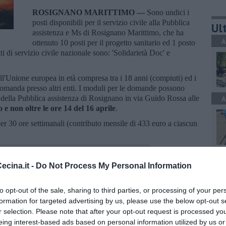
ROSIGNANO MARITTIMO —
Sono undici i
posti disponibili per il servizio civile alla Pubblica
Ult
assistenza e Ms di Rosignano Marittimo, che ha
A
ottenuto 10 posti per il progetto sanitario ed 1 posto
ti di servizio civile nazionale sono: 'Solidarietà Doc' e
l'Unione europea in età compresa tra i 18 anni (compiuti) ed i
omanda presso altri enti. I moduli per le domande possono
ffici della Pubblica assistenza di Rosignano in via Guido Rossa alle
A
o e non oltre le ore 14 del 16 aprile
.
per 30 ore settimanali (contributo mensile di 433 euro a ciascun
A
cina.it -
Do Not Process My Personal Information
to opt-out of the sale, sharing to third parties, or processing of your per
oscana iscriviti alla
Newsletter QUInews - ToscanaMedia.
formation for targeted advertising by us, please use the below opt-out s
amente nella tua casella di posta.
r selection. Please note that after your opt-out request is processed y
C
eing interest-based ads based on personal information utilized by us or