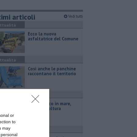
imi articoli
Vedi tutti
ttualità
Ecco la nuova
asfaltatrice del Comune
ttualità
Così anche le panchine
raccontano il territorio
ttualità
Parco eolico in mare,
Confagricoltura
contraria
sonal or
ection to
ou may
ronaca
 personal