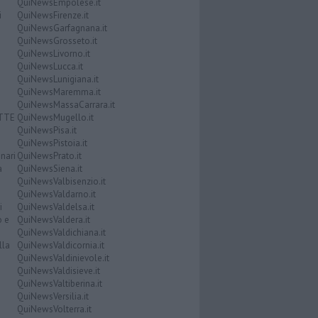
QuiNewsEmpolese.it
i
QuiNewsFirenze.it
QuiNewsGarfagnana.it
QuiNewsGrosseto.it
QuiNewsLivorno.it
QuiNewsLucca.it
QuiNewsLunigiana.it
QuiNewsMaremma.it
QuiNewsMassaCarrara.it
ATTE
QuiNewsMugello.it
QuiNewsPisa.it
QuiNewsPistoia.it
nari
QuiNewsPrato.it
a
QuiNewsSiena.it
QuiNewsValbisenzio.it
QuiNewsValdarno.it
i
QuiNewsValdelsa.it
o e
QuiNewsValdera.it
QuiNewsValdichiana.it
lla
QuiNewsValdicornia.it
QuiNewsValdinievole.it
QuiNewsValdisieve.it
QuiNewsValtiberina.it
QuiNewsVersilia.it
QuiNewsVolterra.it