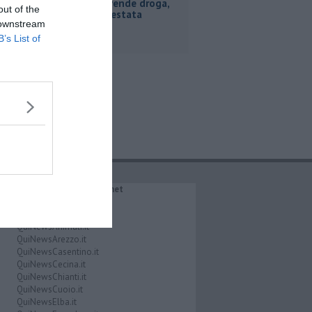
Coltiva e vende droga,
out of the
coppia arrestata
 downstream
B’s List of
IL NETWORK QuiNews.net
QuiNewsAbetone.it
QuiNewsAmiata.it
QuiNewsAnimali.it
QuiNewsArezzo.it
QuiNewsCasentino.it
QuiNewsCecina.it
QuiNewsChianti.it
QuiNewsCuoio.it
QuiNewsElba.it