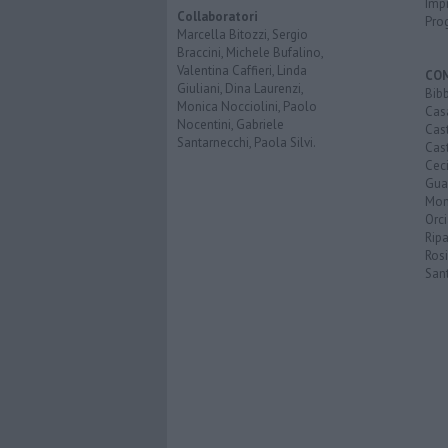
Imp
Collaboratori
Pro
Marcella Bitozzi, Sergio
Braccini, Michele Bufalino,
Valentina Caffieri, Linda
CO
Giuliani, Dina Laurenzi,
Bib
Monica Nocciolini, Paolo
Cas
Nocentini, Gabriele
Cas
Santarnecchi, Paola Silvi.
Cast
Cec
Guar
Mon
Orc
Ripa
Ros
San