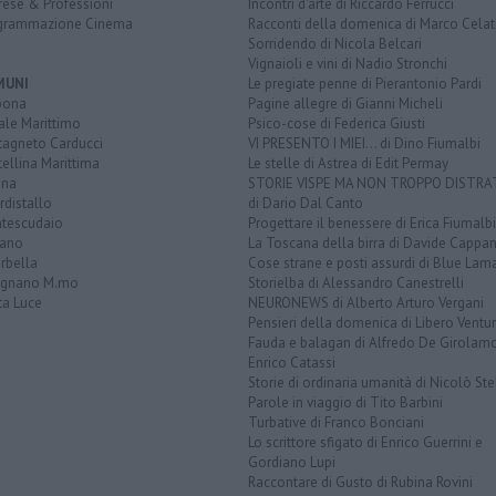
rese & Professioni
Incontri d'arte di Riccardo Ferrucci
grammazione Cinema
Racconti della domenica di Marco Celat
Sorridendo di Nicola Belcari
Vignaioli e vini di Nadio Stronchi
MUNI
Le pregiate penne di Pierantonio Pardi
bona
Pagine allegre di Gianni Micheli
ale Marittimo
Psico-cose di Federica Giusti
tagneto Carducci
VI PRESENTO I MIEI... di Dino Fiumalbi
ellina Marittima
Le stelle di Astrea di Edit Permay
ina
STORIE VISPE MA NON TROPPO DISTR
distallo
di Dario Dal Canto
tescudaio
Progettare il benessere di Erica Fiumalbi
iano
La Toscana della birra di Davide Cappan
rbella
Cose strane e posti assurdi di Blue Lam
ignano M.mo
Storielba di Alessandro Canestrelli
ta Luce
NEURONEWS di Alberto Arturo Vergani
Pensieri della domenica di Libero Ventur
Fauda e balagan di Alfredo De Girolam
Enrico Catassi
Storie di ordinaria umanità di Nicolò Ste
Parole in viaggio di Tito Barbini
Turbative di Franco Bonciani
Lo scrittore sfigato di Enrico Guerrini e
Gordiano Lupi
Raccontare di Gusto di Rubina Rovini