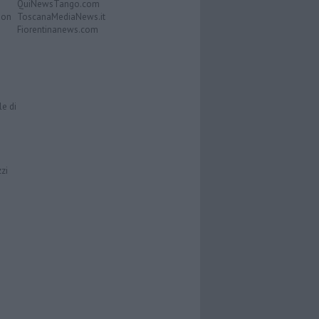
QuiNewsTango.com
Don
ToscanaMediaNews.it
Fiorentinanews.com
le di
zzi