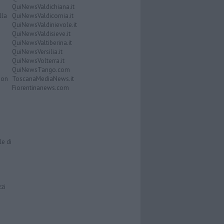
QuiNewsValdichiana.it
lla
QuiNewsValdicornia.it
QuiNewsValdinievole.it
QuiNewsValdisieve.it
QuiNewsValtiberina.it
QuiNewsVersilia.it
QuiNewsVolterra.it
QuiNewsTango.com
Don
ToscanaMediaNews.it
Fiorentinanews.com
le di
zzi