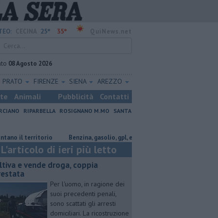
25°
35°
TEO:
CECINA
QuiNews.net
ato
08 Agosto 2026
PRATO
FIRENZE
SIENA
AREZZO
ste
Animali
Pubblicità
Contatti
RCIANO
RIPARBELLA
ROSIGNANO M.MO
SANTA
 territorio
​Benzina, gasolio, gpl, ecco dove risparmiare
Il nido di 
L'articolo di ieri più letto
ltiva e vende droga, coppia
restata
Per l'uomo, in ragione dei
suoi precedenti penali,
sono scattati gli arresti
domiciliari. La ricostruzione