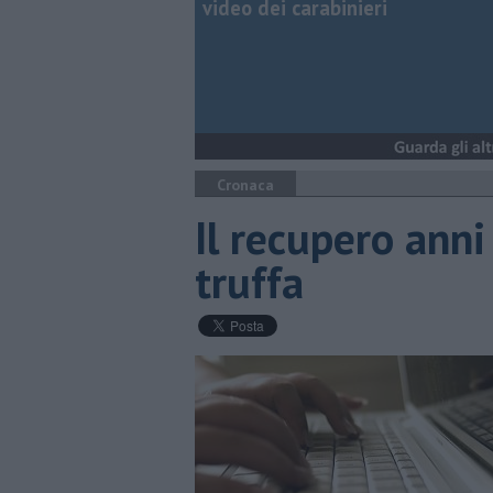
video dei carabinieri
Cronaca
Il recupero anni 
truffa