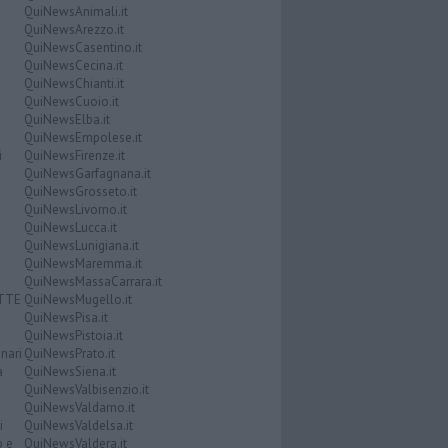
QuiNewsAnimali.it
QuiNewsArezzo.it
QuiNewsCasentino.it
QuiNewsCecina.it
QuiNewsChianti.it
QuiNewsCuoio.it
QuiNewsElba.it
QuiNewsEmpolese.it
i
QuiNewsFirenze.it
QuiNewsGarfagnana.it
QuiNewsGrosseto.it
QuiNewsLivorno.it
QuiNewsLucca.it
QuiNewsLunigiana.it
QuiNewsMaremma.it
QuiNewsMassaCarrara.it
ATTE
QuiNewsMugello.it
QuiNewsPisa.it
QuiNewsPistoia.it
nari
QuiNewsPrato.it
a
QuiNewsSiena.it
QuiNewsValbisenzio.it
QuiNewsValdarno.it
i
QuiNewsValdelsa.it
o e
QuiNewsValdera.it