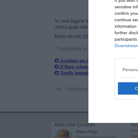
If you wish 
sensitive in
confirm you
continue se
Se vuoi leggere le notizie principali della T
information 
Arriva gratis tutti i giorni alle 20:00 dirett
further disc
Basta cliccare
QUI
participants
Downstream 
Ti potrebbe interessare anche:
Acquista un motore sul web e il vendi
Il finto colonnello le prosciuga i rispa
Persona
Truffe immobiliari, due arresti e qua
Tag
rosignano marittimo
stazione di rosignan
REDAZIONE QUI NEWS
CAT
Cro
Marco Migli
Poli
Direttore Responsabile