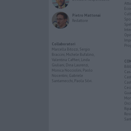
Attu
Eco
Cult
Pietro Mattonai
Spo
Redattore
Spet
Inte
Opi
Imp
Collaboratori
Pro
Marcella Bitozzi, Sergio
Braccini, Michele Bufalino,
Valentina Caffieri, Linda
CO
Giuliani, Dina Laurenzi,
Bib
Monica Nocciolini, Paolo
Cas
Nocentini, Gabriele
Cas
Santarnecchi, Paola Silvi.
Cast
Cec
Guar
Mon
Orc
Ripa
Ros
San