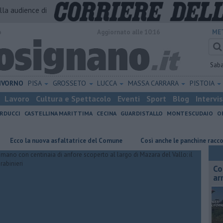
alla audience di
o
Aggiornato alle 10:16
ME
Sab
IVORNO
PISA
GROSSETO
LUCCA
MASSA CARRARA
PISTOIA
Lavoro
Cultura e Spettacolo
Eventi
Sport
Blog
Intervi
RDUCCI
CASTELLINA MARITTIMA
CECINA
GUARDISTALLO
MONTESCUDAIO
O
 la nuova asfaltatrice del Comune
Così anche le panchine raccontano il
Co
ar