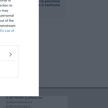
sonal or
Così anche le panchine
raccontano il territorio
ection to
ou may
 personal
out of the
 downstream
B’s List of
IL NETWORK QuiNews.net
QuiNewsAbetone.it
QuiNewsAmiata.it