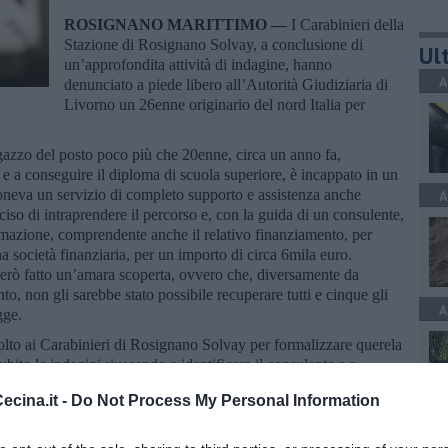
ROSIGNANO MARITTIMO —
I Carabinieri della
Stazione di Rosignano Solvay, a conclusione di
Ult
un’approfondita attività di indagine, hanno
A
denunciato a piede libero all’Autorità Giudiziaria di
Livorno un 26enne originario del nord Italia per
agazzo del posto poco più che 20enne, circa un anno fa,
i e a conseguire il diploma di scuola superiore, è incappato in un
poneva un servizio di completo supporto e assistenza anche
A
ciso di intraprendere il percorso e, con la guida di un consulente,
formazione, comprendente anche il relativo finanziamento, per
una società finanziaria, per un importo di circa 6mila euro.
 però fatto un’amara scoperta, ovvero che, diversamente da
nto, non gli sarebbe stato possibile recuperare tutti e cinque gli
A
gge.
ivolto ai Carabinieri di Rosignano Solvay per formalizzare querela
ubito le indagini riuscendo a identificare il consulente e a
cina.it -
Do Not Process My Personal Information
A