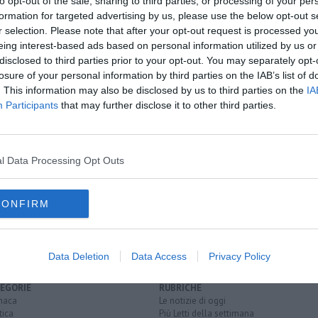
to opt-out of the sale, sharing to third parties, or processing of your per
formation for targeted advertising by us, please use the below opt-out s
r selection. Please note that after your opt-out request is processed y
eing interest-based ads based on personal information utilized by us or
oscana iscriviti alla
Newsletter QUInews - ToscanaMedia.
disclosed to third parties prior to your opt-out. You may separately opt-
amente nella tua casella di posta.
losure of your personal information by third parties on the IAB’s list of
. This information may also be disclosed by us to third parties on the
IA
Participants
that may further disclose it to other third parties.
tore sparisce
rmi
l Data Processing Opt Outs
ttro denunce
CONFIRM
o
livorno
Data Deletion
Data Access
Privacy Policy
EGORIE
RUBRICHE
naca
Le notizie di oggi
tica
Più Letti della settimana