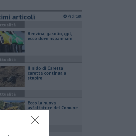
imi articoli
Vedi tutti
ttualità
​Benzina, gasolio, gpl,
ecco dove risparmiare
ttualità
Il nido di Caretta
caretta continua a
stupire
ttualità
Ecco la nuova
asfaltatrice del Comune
ttualità