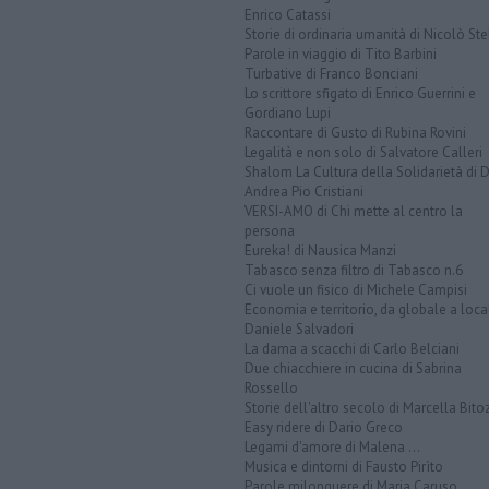
Enrico Catassi
Storie di ordinaria umanità di Nicolò Ste
Parole in viaggio di Tito Barbini
Turbative di Franco Bonciani
Lo scrittore sfigato di Enrico Guerrini e
Gordiano Lupi
Raccontare di Gusto di Rubina Rovini
Legalità e non solo di Salvatore Calleri
Shalom La Cultura della Solidarietà di 
Andrea Pio Cristiani
VERSI-AMO di Chi mette al centro la
persona
Eureka! di Nausica Manzi
Tabasco senza filtro di Tabasco n.6
Ci vuole un fisico di Michele Campisi
Economia e territorio, da globale a loca
Daniele Salvadori
La dama a scacchi di Carlo Belciani
Due chiacchiere in cucina di Sabrina
Rossello
Storie dell'altro secolo di Marcella Bito
Easy ridere di Dario Greco
Legami d'amore di Malena ...
Musica e dintorni di Fausto Pirìto
Parole milonguere di Maria Caruso