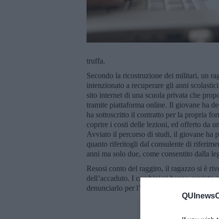
truffa.
Secondo la ricostruzione dei militari, un r
intenzionato a recuperare gli anni scolastic
sito internet di una scuola privata che pro
tramite piattaforma online. Il giovane ha de
ha sottoscritto il contratto per la propria 
coprire i costi delle lezioni, ed offerto da 
Avviato il percorso di studi, il giovane ha
quanto riferitogli dal consulente di riferime
anni ma solo due, come consentito dalla le
Resosi conto del raggiro, il ragazzo si è r
dell’accaduto. I carabinieri hanno avviato s
denunciarlo per l’ipotesi del reato di truffa.
QUInewsCe