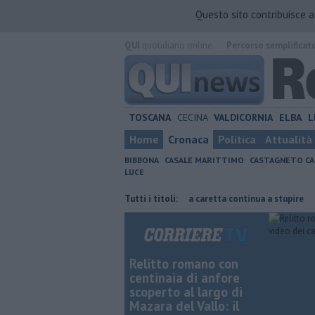
Questo sito contribuisce 
QUI
quotidiano online.
Percorso semplificat
TOSCANA
CECINA
VALDICORNIA
ELBA
L
Home
Cronaca
Politica
Attualità
BIBBONA
CASALE MARITTIMO
CASTAGNETO CA
LUCE
dove risparmiare
Il nido di Caretta caretta continua a stupire
Tutti i titoli:
Ecco
Relitto romano con
centinaia di anfore
scoperto al largo di
Mazara del Vallo: il