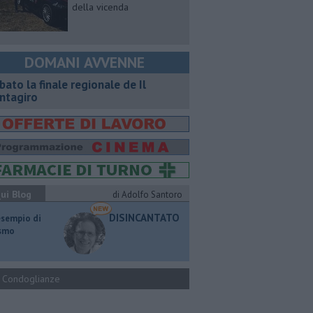
della vicenda
DOMANI AVVENNE
bato la finale regionale de Il
ntagiro
ui Blog
di Adolfo Santoro
DISINCANTATO
esempio di
ismo
Condoglianze