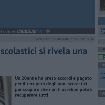
Sa
Ca
MERCOLEDÌ
28 GENNAIO 2026
ORE 18:30
scolastici si rivela una
Q
​Un 
Un 20enne ha preso accordi e pagato
civ
per il recupero degli anni scolastici
per scoprire che non li avrebbe potuti
QUI
recuperare tutti