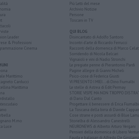
alità
Più Letti del mese
nomia
Archivio Notizie
ura
Persone
rt
Toscani in TV
tacoli
rviste
QUI BLOG
nion Leader
Disincantato di Adolfo Santoro
rese & Professioni
Incontri d'arte di Riccardo Ferrucci
grammazione Cinema
Racconti della domenica di Marco Celat
Sorridendo di Nicola Belcari
Vignaioli e vini di Nadio Stronchi
MUNI
Le pregiate penne di Pierantonio Pardi
bona
Pagine allegre di Gianni Micheli
ale Marittimo
Psico-cose di Federica Giusti
tagneto Carducci
VI PRESENTO I MIEI... di Dino Fiumalbi
ellina Marittima
Le stelle di Astrea di Edit Permay
ina
STORIE VISPE MA NON TROPPO DISTR
distallo
di Dario Dal Canto
tescudaio
Progettare il benessere di Erica Fiumalbi
iano
La Toscana della birra di Davide Cappan
rbella
Cose strane e posti assurdi di Blue Lam
ignano M.mo
Storielba di Alessandro Canestrelli
ta Luce
NEURONEWS di Alberto Arturo Vergani
Pensieri della domenica di Libero Ventur
Fauda e balagan di Alfredo De Girolam