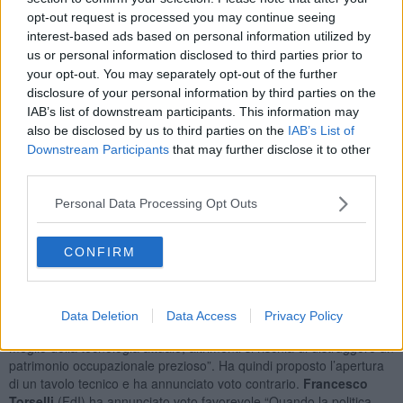
più depauperate le risorse naturali del territorio, sale e acqua dolce,
opt-out request is processed you may continue seeing
grazie, per esempio, alla realizzazione di un dissalatore”; “vengano
interest-based ads based on personal information utilized by
totalmente eliminati i conferimenti delle sostanze di rifiuto
us or personal information disclosed to third parties prior to
direttamente in mare, senza alcun trattamento, mediante la
your opt-out. You may separately opt-out of the further
costruzione di idonei sistemi di depurazione”; “l’azienda sia
disclosure of your personal information by third parties on the
costretta a proprie spese alla bonifica e al ripristino dei luoghi che
IAB’s list of downstream participants. This information may
hanno subito azioni di inquinamento”; “Il personale dipendente
also be disclosed by us to third parties on the
IAB’s List of
possa essere impiegato anche nelle operazioni di bonifica dell’area
Downstream Participants
that may further disclose it to other
interessata e venga così sottratto al ricatto occupazionale”.
third parties.
Personal Data Processing Opt Outs
Marco Landi
(Lega) ha proposto un emendamento “per dare un
CONFIRM
respiro un po’ più ampio all’atto” e, dopo il diniego di Noferi ad
accoglierlo, ha annunciato voto contrario.
Gianni Anselmi
(Pd) ha
commentato che “la modernizzazione ecologica dei presidi
industriali della nostra Regione è una sfida della contemporaneità,
Data Deletion
Data Access
Privacy Policy
che non può essere affrontata con spirito iconoclasta ma con il
meglio della tecnologia attuale; altrimenti si rischia di distruggere un
patrimonio occupazionale prezioso”. Ha quindi proposto l’apertura
di un tavolo tecnico e ha annunciato voto contrario.
Francesco
Torselli
(FdI) ha annunciato voto favorevole.“Quando la politica