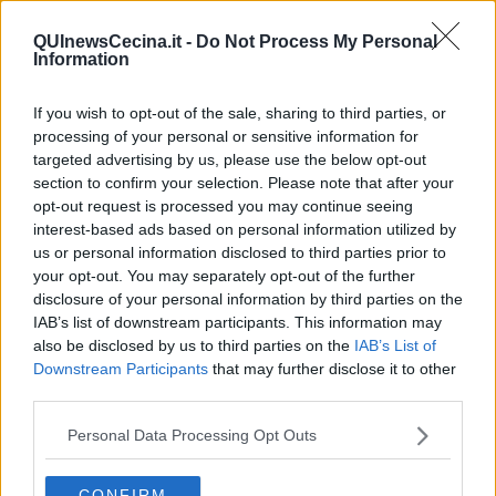
a
Castiglioncello
(600mila euro) con l’avvio dei lavori, le opere di
QUInewsCecina.it -
Do Not Process My Personal
urbanizzazione di primaria nella sottozona FG via di Giacomo
Information
(101mila euro circa), e l’impegno per l’impianto di
videosorveglianza a
Rosignano Marittimo
(125mila euro), che
rientra nell’accordo siglato dal Comune con la Prefettura a giugno
If you wish to opt-out of the sale, sharing to third parties, or
2018. Oltre questi lavori sono contemplati alcuni aggiustamenti di
processing of your personal or sensitive information for
carattere finanziario ad interventi già previsti.
targeted advertising by us, please use the below opt-out
section to confirm your selection. Please note that after your
opt-out request is processed you may continue seeing
interest-based ads based on personal information utilized by
us or personal information disclosed to third parties prior to
Per il 2019 sono pianificati il secondo intervento per la
riqualificazione turistica e commerciale di via Fucini a
your opt-out. You may separately opt-out of the further
Castiglioncello (800 mila euro) e l’installazione di videocamere a
disclosure of your personal information by third parties on the
Castiglioncello e nell’area centrale di Rosignano Solvay, oggetto
IAB’s list of downstream participants. This information may
degli interventi del progetto PIU Ways, fino a piazza del Mercato.
also be disclosed by us to third parties on the
IAB’s List of
Tali interventi di sicurezza urbana (per 110mila euro) prevedono il
Downstream Participants
that may further disclose it to other
solo acquisto delle videocamere in quanti gli impianti relativi fanno
third parties.
parte dei lavori del primo “lotto” dell’accordo con la Prefettura, in
avvio a settembre 2018. Tra gli interventi del 2019 spicca la
Personal Data Processing Opt Outs
realizzazione del manto sintetico per lo stadio Solvay (350mila
euro), che consentirà un utilizzo maggiore del campo di calcio,
CONFIRM