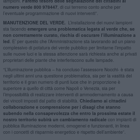
lampioni.
Faremo tesoro delle segnalazione dei cittadini al
numero verde 800 978447
, di cui terremo conto anche per
l’eventuale programmazione di nuovi interventi”.
MANUTENZIONE DEL VERDE.
L’installazione dei nuovi lampioni
sta facendo
emergere una problematica legata al verde che, se
non correttamente curato, rischia di oscurare l’illuminazione a
led
. E’ per questo che l’Amministrazione sta lavorando ad un piano
complessivo di potatura del verde pubblico per limitarne l’impatto
sulle nuove luci e la stessa attenzione sarà richiesta anche ai privati
proprietari delle piante che interferiscono sulle lampade.
“L’illuminazione pubblica – ha concluso l’assessore Nocchi- è stata
negli ultimi anni una questione problematica, sia per la vastità del
territorio e il gran numero di punti luce che in proporzione è
superiore a quello di città come Napoli o Venezia, sia per
l’impossibilità di realizzare interventi di ammodernamento a causa
dei vincoli imposti dal patto di stabilità.
Chiediamo ai cittadini
collaborazione e comprensione per i disagi che stanno
subendo nella consapevolezza che entro la prossima estate il
nostro territorio subirà un cambiamento radicale
con impianti di
pubblica illuminazione moderni, omogenei e funzionanti, in linea
con i concetti di risparmio energetico e rispetto dell’ambiente”.