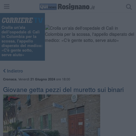
Crolla un'ala
dell'ospedale di Calì
in Colombia per la
scossa, l'appello
disperato del medico:
«C'è gente sotto,
serve aiuto»
Indietro
,
Venerdì
ore 18:00
Cronaca
21 Giugno 2024
Giovane getta pezzi del muretto sui binari