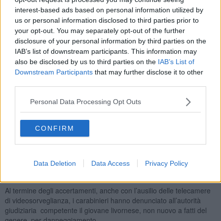
interest-based ads based on personal information utilized by
Il giovane sarebbe stato visto da un passante che ha richiesto
us or personal information disclosed to third parties prior to
l'intervento dei carabinieri. I militari, dopo essere arrivati
your opt-out. You may separately opt-out of the further
alla sstazione ferroviaria, lo hanno bloccato mentre il giovane era
disclosure of your personal information by third parties on the
ancora sul posto evitando così che potesse proseguire nella sua
IAB’s list of downstream participants. This information may
opera di devastazione.
also be disclosed by us to third parties on the
IAB’s List of
Il ragazzo, che si trovava in stato di agitazione psicofisica
Downstream Participants
that may further disclose it to other
probabilmente dovuta ad assunzione di sostanze alcoliche e
third parties.
stupefacenti, era in preda all’alterazione ed avrebbe divelto alcuni
pezzi del muretto che costeggia il passaggio pedonale che dà sulla
Personal Data Processing Opt Outs
via Aurelia, danneggiandolo e lanciandone alcuni frammenti sui
binari antistanti.
CONFIRM
L’intervento tempestivo della pattuglia ha scongiurato ulteriori e più
gravi danni alla costruzione, ma soprattutto ha evitato che la
condotta del giovane potesse comportare un’interruzione del
Data Deletion
Data Access
Privacy Policy
traffico ferroviario, con tutte le conseguenze, anche penali, del
caso.
Al termine degli accertamenti, anche con l’ausilio delle telecamere
di videosorveglianza, i carabinieri hanno denunciato all’autorità
giudiziaria competente il giovane livornese, non nuovo a fatti del
genere, per danneggiamento.