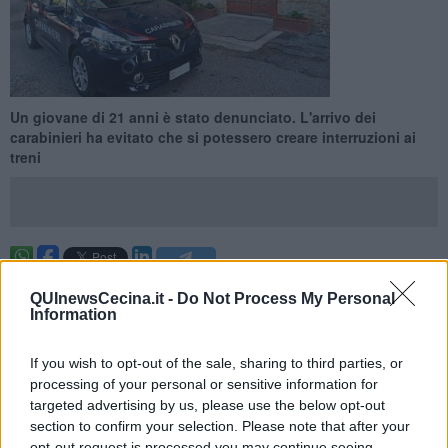
Un giovane di 21 anni è stato denunciato. L'arrivo dei
carabinieri ha evitato che si potessero creare interruzioni ai
treni
ROSIGNANO MARITTIMO —
Un giovane operaio di 21 anni
QUInewsCecina.it -
Do Not Process My Personal
livornese, già noto alle forze dell’ordine per precedenti simili, è
Information
stato denunciato dai carabinieri della Stazione di Rosignano Solvay
sorpreso mentre stava danneggiando la locale stazione ferroviaria.
If you wish to opt-out of the sale, sharing to third parties, or
L’episodio è avvenuto intorno alla mezzanotte di qualche giorno fa,
processing of your personal or sensitive information for
come spiegano i carabinieri in una nota.
targeted advertising by us, please use the below opt-out
section to confirm your selection. Please note that after your
opt-out request is processed you may continue seeing