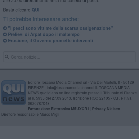
alle 20:00 direttamente nella tua casella di posta.
Basta cliccare
QUI
Ti potrebbe interessare anche:
"I pesci sono vittime della scarsa ossigenazione"
Prelievi di Arpat dopo il maltempo
Erosione, il Governo promette interventi
Editore Toscana Media Channel srl - Via Dei Martelli, 8 - 50129
FIRENZE - info@toscanamediachannel.it. TOSCANA MEDIA
NEWS quotidiano on line registrato presso il Tribunale di Firenze
al n. 5935 del 27.09.2013. Iscrizione ROC 22105 - C.F. e P.Iva
0620787048
Fatturazione Elettronica M5UXCR1 |
Privacy Nielsen
Direttore responsabile Marco Migli
Powered by
Aperion.it