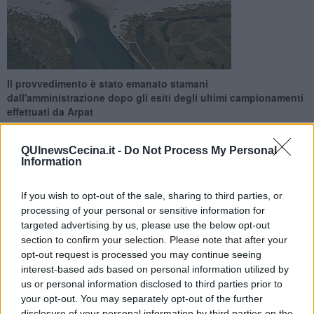
Il provvedimento è stato emanato stamani
dall'amministrazione dopo gli esiti degli ultimi campionamenti
effettuati da Arpat
QUInewsCecina.it -
Do Not Process My Personal
Information
If you wish to opt-out of the sale, sharing to third parties, or
ROSIGNANO MARITTIMO —
E’ interdetta la balneazione nel tratto
processing of your personal or sensitive information for
di litorale definito
Spiagge Bianche Nord
, compreso tra il
canale
targeted advertising by us, please use the below opt-out
di presa Solvay (località Lillatro) e
l’inizio dell’area dove vige il
section to confirm your selection. Please note that after your
divieto di balneazione presso il
canale Pisano (fosso Bianco)
.
opt-out request is processed you may continue seeing
Lo prevede l’
ordinanza
disposta in data odierna, venerdì 20 aprile,
interest-based ads based on personal information utilized by
dal sindaco Alessandro Franchi a seguito della comunicazione di
us or personal information disclosed to third parties prior to
Arpat
relativa al lieve superamento del valore degli
enterococchi
your opt-out. You may separately opt-out of the further
intestinali
, constatato sul campione prelevato il 17 aprile nel tratto
disclosure of your personal information by third parties on the