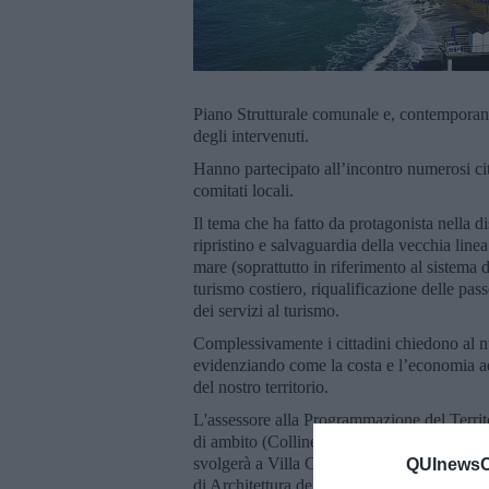
Piano Strutturale comunale e, contemporane
degli intervenuti.
Hanno partecipato all’incontro numerosi cit
comitati locali.
Il tema che ha fatto da protagonista nella di
ripristino e salvaguardia della vecchia line
mare (soprattutto in riferimento al sistema
turismo costiero, riqualificazione delle pa
dei servizi al turismo.
Complessivamente i cittadini chiedono al nuo
evidenziando come la costa e l’economia ad
del nostro territorio.
L'assessore alla Programmazione del Territ
di ambito (Colline, Costa Nord e Costa Sud)
svolgerà a Villa Celestina giovedì 15 novemb
QUInewsCe
di Architettura dell’Università di Firenze,