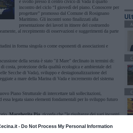
è svolto presso il centro civico di Vada il quarto
incontro del ciclo “I giovedì del piano. Conoscere per
progettare” promosso dal Comune di Rosignano
Ult
Marittimo. Gli incontri sono finalizzati alla
A
presentazione dei lavori in itinere del costruendo
amente, al recepimento di osservazioni e suggerimenti da parte
tadini in forma singola o come esponenti di associazioni e
C
scussione della serata è stato "il Mare" declinato in termini di:
a di costa, protezione della qualità ecologica e ambientale del
 delle Secche di Vada), sviluppo e destagionalizzazione del
sseggiate a mare della Marina di Vada e incremento del sistema
C
vo Piano Strutturale di intercettare tali sollecitazioni,
 essa legata siano elementi fondamentali per lo sviluppo futuro
orio,
Margherita Pia
, ricorda che "le risultanze dei vari incontri
 saranno condivise e presentate nell'ultimo incontro, che si
A
re alle ore 17, alla presenza dell'intero staff del Dipartimento
cina.it -
Do Not Process My Personal Information
 incaricato di elaborare il Quadro Conoscitivo comunale".