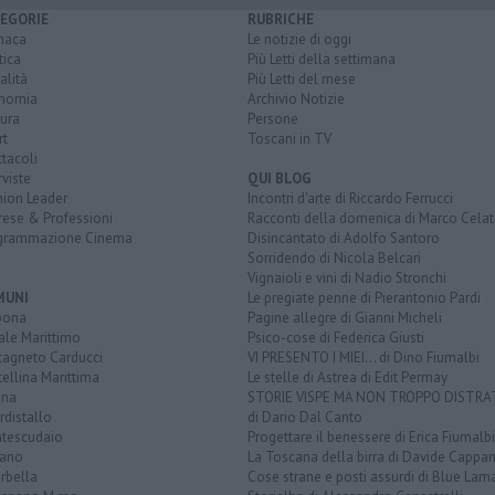
EGORIE
RUBRICHE
naca
Le notizie di oggi
tica
Più Letti della settimana
alità
Più Letti del mese
nomia
Archivio Notizie
ura
Persone
rt
Toscani in TV
tacoli
rviste
QUI BLOG
nion Leader
Incontri d'arte di Riccardo Ferrucci
rese & Professioni
Racconti della domenica di Marco Celat
grammazione Cinema
Disincantato di Adolfo Santoro
Sorridendo di Nicola Belcari
Vignaioli e vini di Nadio Stronchi
MUNI
Le pregiate penne di Pierantonio Pardi
bona
Pagine allegre di Gianni Micheli
ale Marittimo
Psico-cose di Federica Giusti
tagneto Carducci
VI PRESENTO I MIEI... di Dino Fiumalbi
ellina Marittima
Le stelle di Astrea di Edit Permay
ina
STORIE VISPE MA NON TROPPO DISTR
distallo
di Dario Dal Canto
tescudaio
Progettare il benessere di Erica Fiumalbi
iano
La Toscana della birra di Davide Cappan
rbella
Cose strane e posti assurdi di Blue Lam