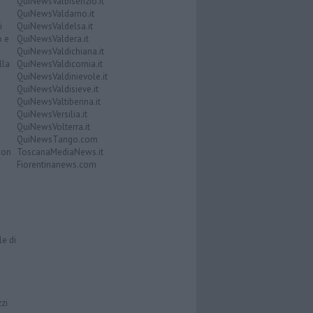
QuiNewsValbisenzio.it
QuiNewsValdarno.it
i
QuiNewsValdelsa.it
o e
QuiNewsValdera.it
QuiNewsValdichiana.it
lla
QuiNewsValdicornia.it
QuiNewsValdinievole.it
QuiNewsValdisieve.it
QuiNewsValtiberina.it
QuiNewsVersilia.it
QuiNewsVolterra.it
QuiNewsTango.com
Don
ToscanaMediaNews.it
Fiorentinanews.com
le di
zzi