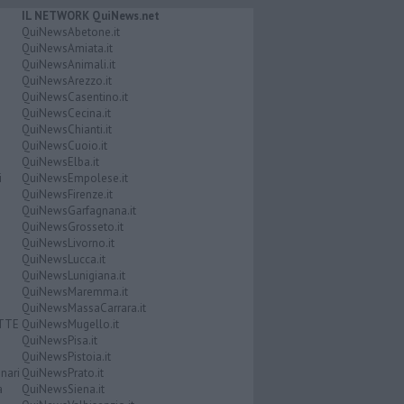
IL NETWORK QuiNews.net
QuiNewsAbetone.it
QuiNewsAmiata.it
QuiNewsAnimali.it
QuiNewsArezzo.it
QuiNewsCasentino.it
QuiNewsCecina.it
QuiNewsChianti.it
QuiNewsCuoio.it
QuiNewsElba.it
i
QuiNewsEmpolese.it
QuiNewsFirenze.it
QuiNewsGarfagnana.it
QuiNewsGrosseto.it
QuiNewsLivorno.it
QuiNewsLucca.it
QuiNewsLunigiana.it
QuiNewsMaremma.it
QuiNewsMassaCarrara.it
ATTE
QuiNewsMugello.it
QuiNewsPisa.it
QuiNewsPistoia.it
nari
QuiNewsPrato.it
a
QuiNewsSiena.it