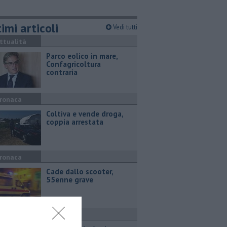
imi articoli
Vedi tutti
ttualità
Parco eolico in mare,
Confagricoltura
contraria
ronaca
Coltiva e vende droga,
coppia arrestata
ronaca
Cade dallo scooter,
55enne grave
ttualità