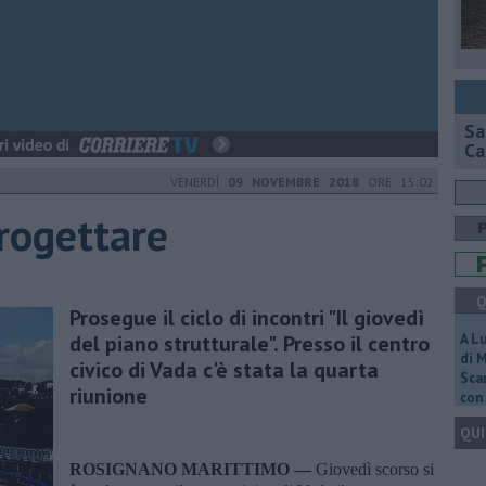
Sa
Ca
VENERDÌ
09 NOVEMBRE 2018
ORE 15:02
rogettare
Q
Prosegue il ciclo di incontri "Il giovedì
del piano strutturale". Presso il centro
A L
di 
civico di Vada c'è stata la quarta
Scar
riunione
con 
QUI
ROSIGNANO MARITTIMO —
Giovedì scorso si