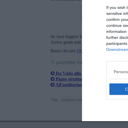
If you wish 
sensitive in
confirm you
continue se
information 
Se vuoi leggere le notizie principali della T
further disc
Arriva gratis tutti i giorni alle 20:00 dirett
participants
Downstream 
Basta cliccare
QUI
Ti potrebbe interessare anche:
Persona
Da Vada alla Mazzanta
Piano strutturale, tanti spunti
All'auditorium si parla del piano stru
Tag
rosignano marittimo
secche di vada
tur