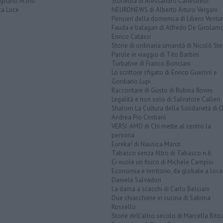
ignano M.mo
Storielba di Alessandro Canestrelli
ta Luce
NEURONEWS di Alberto Arturo Vergani
Pensieri della domenica di Libero Ventur
Fauda e balagan di Alfredo De Girolam
Enrico Catassi
Storie di ordinaria umanità di Nicolò Ste
Parole in viaggio di Tito Barbini
Turbative di Franco Bonciani
Lo scrittore sfigato di Enrico Guerrini e
Gordiano Lupi
Raccontare di Gusto di Rubina Rovini
Legalità e non solo di Salvatore Calleri
Shalom La Cultura della Solidarietà di 
Andrea Pio Cristiani
VERSI-AMO di Chi mette al centro la
persona
Eureka! di Nausica Manzi
Tabasco senza filtro di Tabasco n.6
Ci vuole un fisico di Michele Campisi
Economia e territorio, da globale a loca
Daniele Salvadori
La dama a scacchi di Carlo Belciani
Due chiacchiere in cucina di Sabrina
Rossello
Storie dell'altro secolo di Marcella Bito