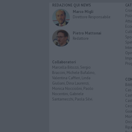
REDAZIONE QUI NEWS
CAT
Cro
Marco Migli
Poli
Direttore Responsabile
Attu
Eco
Cult
Pietro Mattonai
Spo
Redattore
Spet
Inte
Opi
Imp
Collaboratori
Pro
Marcella Bitozzi, Sergio
Braccini, Michele Bufalino,
Valentina Caffieri, Linda
CO
Giuliani, Dina Laurenzi,
Bib
Monica Nocciolini, Paolo
Cas
Nocentini, Gabriele
Cas
Santarnecchi, Paola Silvi.
Cast
Cec
Guar
Mon
Orc
Ripa