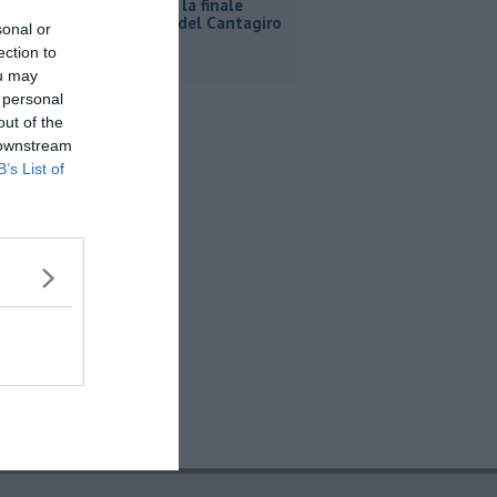
A Bibbona la finale
regionale del Cantagiro
sonal or
ection to
ou may
 personal
out of the
 downstream
B’s List of