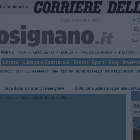
alla audience di
o
Aggiornato alle 18:45
ME
Sab
IVORNO
PISA
GROSSETO
LUCCA
MASSA CARRARA
PISTOIA
Lavoro
Cultura e Spettacolo
Eventi
Sport
Blog
Intervi
RDUCCI
CASTELLINA MARITTIMA
CECINA
GUARDISTALLO
MONTESCUDAIO
O
allo scooter, 55enne grave
A Bibbona la finale regionale del Cantagiro
Co
ar