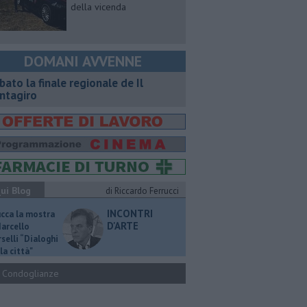
della vicenda
DOMANI AVVENNE
bato la finale regionale de Il
ntagiro
ui Blog
di Riccardo Ferrucci
INCONTRI
ucca la mostra
D'ARTE
Marcello
selli “Dialoghi
la città"
Condoglianze