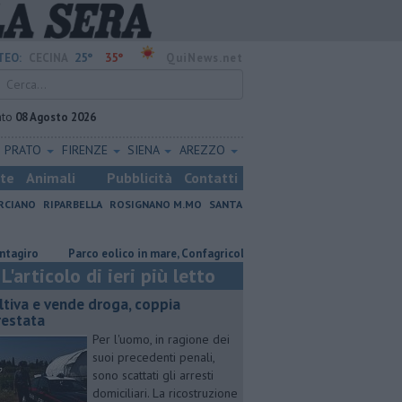
25°
35°
TEO:
CECINA
QuiNews.net
ato
08 Agosto 2026
PRATO
FIRENZE
SIENA
AREZZO
ste
Animali
Pubblicità
Contatti
RCIANO
RIPARBELLA
ROSIGNANO M.MO
SANTA
Parco eolico in mare, Confagricoltura contraria
Coltiva e vende d
L'articolo di ieri più letto
ltiva e vende droga, coppia
restata
Per l'uomo, in ragione dei
suoi precedenti penali,
sono scattati gli arresti
domiciliari. La ricostruzione