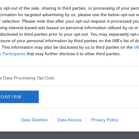
to opt-out of the sale, sharing to third parties, or processing of your per
formation for targeted advertising by us, please use the below opt-out s
r selection. Please note that after your opt-out request is processed y
eing interest-based ads based on personal information utilized by us or
disclosed to third parties prior to your opt-out. You may separately opt-
oscana iscriviti alla
Newsletter QUInews - ToscanaMedia.
losure of your personal information by third parties on the IAB’s list of
amente nella tua casella di posta.
. This information may also be disclosed by us to third parties on the
IA
Participants
that may further disclose it to other third parties.
l Data Processing Opt Outs
tturale
CONFIRM
ismo
economia
villa celestina
università di firenze
Data Deletion
Data Access
Privacy Policy