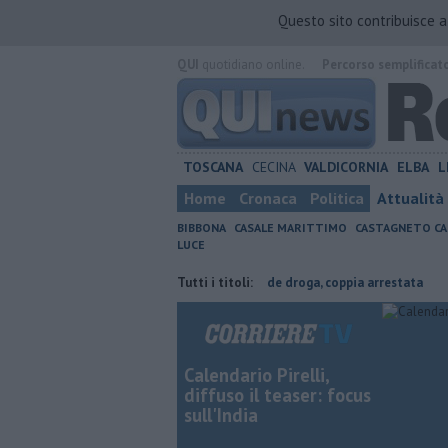
Questo sito contribuisce 
QUI
quotidiano online.
Percorso semplificat
TOSCANA
CECINA
VALDICORNIA
ELBA
L
Home
Cronaca
Politica
Attualità
BIBBONA
CASALE MARITTIMO
CASTAGNETO CA
LUCE
ricoltura contraria
Coltiva e vende droga, coppia arrestata
Tutti i titoli:
Cade d
Calendario Pirelli,
diffuso il teaser: focus
sull'India