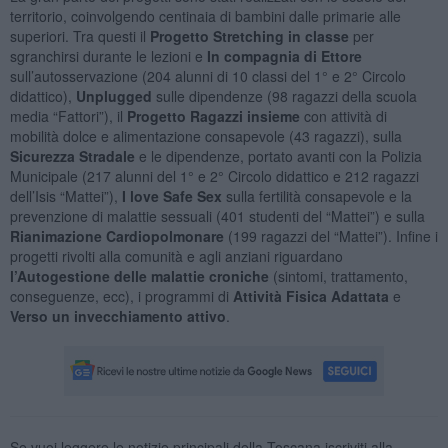
territorio, coinvolgendo centinaia di bambini dalle primarie alle
superiori. Tra questi il
Progetto Stretching in classe
per
sgranchirsi durante le lezioni e
In compagnia di Ettore
sull’autosservazione (204 alunni di 10 classi del 1° e 2° Circolo
didattico),
Unplugged
sulle dipendenze (98 ragazzi della scuola
media “Fattori”), il
Progetto Ragazzi insieme
con attività di
mobilità dolce e alimentazione consapevole (43 ragazzi), sulla
Sicurezza Stradale
e le dipendenze, portato avanti con la Polizia
Municipale (217 alunni del 1° e 2° Circolo didattico e 212 ragazzi
dell’Isis “Mattei”),
I love Safe Sex
sulla fertilità consapevole e la
prevenzione di malattie sessuali (401 studenti del “Mattei”) e sulla
Rianimazione Cardiopolmonare
(199 ragazzi del “Mattei”). Infine i
progetti rivolti alla comunità e agli anziani riguardano
l’Autogestione delle malattie croniche
(sintomi, trattamento,
conseguenze, ecc), i programmi di
Attività Fisica Adattata
e
Verso un invecchiamento attivo
.
Se vuoi leggere le notizie principali della Toscana iscriviti alla