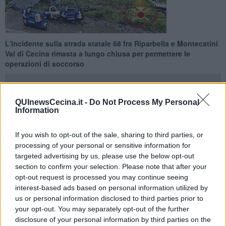
L'incidente sulla strada statale 68 fra Riparbella e Montecatini
Val di Cecina rimasta a lungo chiusa per permettere le
operazioni di soccorso
QUInewsCecina.it -
Do Not Process My Personal
Information
RIPARBELLA —
E' di
un morto e due feriti
il drammatico bilancio
If you wish to opt-out of the sale, sharing to third parties, or
dello scontro frontale che stamani ha coinvolto un camion
processing of your personal or sensitive information for
autoarticolato per trasporto di materiale inerte e due auto sulla
targeted advertising by us, please use the below opt-out
strada statale 68 fra Riparbella e Montecatini Val di Cecina, nel
section to confirm your selection. Please note that after your
Pisano.
opt-out request is processed you may continue seeing
L'incidente mortale è avvenuto poco dopo le 8,40. A perdere la vita
interest-based ads based on personal information utilized by
è stato
Maurizio Franchi
, 44 anni di Vada, mentre procedeva a
us or personal information disclosed to third parties prior to
bordo della sua auto e che stando ad una prima ricostruzione della
your opt-out. You may separately opt-out of the further
dinamica ha sbandato contro il mezzo pesante. Quest'ultimo
disclosure of your personal information by third parties on the
sterzando avrebbe urtato un'altra auto con due donne che sono