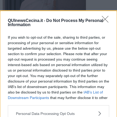
Antonino Cannavacciuolo
QUInewsCecina.it -
Do Not Process My Personal
Information
Il popolarissimo chef campano, ormai notissimo per i suoi
programmi in tv, sta girando a Cecina una puntata di "Cucine
da incubo"
If you wish to opt-out of the sale, sharing to third parties, or
processing of your personal or sensitive information for
targeted advertising by us, please use the below opt-out
section to confirm your selection. Please note that after your
opt-out request is processed you may continue seeing
interest-based ads based on personal information utilized by
CECINA —
I
n questi giorni a Cecina si sta realizzando, in un
us or personal information disclosed to third parties prior to
ristorante del centro, una puntata di "Cucine da incubo", un format
your opt-out. You may separately opt-out of the further
dove il popolarissimo chef
Antonino Cannavacciuolo
entra in un
disclosure of your personal information by third parties on the
locale in difficoltà e lo ridisegna a modo suo riammodernandolo
IAB’s list of downstream participants. This information may
nell'aspetto e nel menu.
also be disclosed by us to third parties on the
IAB’s List of
In molti, anche ieri, hanno provato ad avvistarlo, mentre la troupe
Downstream Participants
that may further disclose it to other
sta realizzando numerose riprese nel locale e fuori.
third parties.
Personal Data Processing Opt Outs