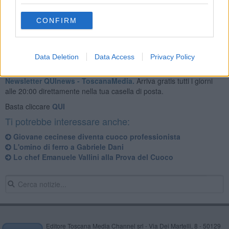
CONFIRM
Data Deletion
Data Access
Privacy Policy
Se vuoi leggere le notizie principali della Toscana iscriviti alla
Newsletter QUInews - ToscanaMedia.
Arriva gratis tutti i giorni
alle 20:00 direttamente nella tua casella di posta.
Basta cliccare
QUI
Ti potrebbe interessare anche:
Giovane cecinese diventa cuoco professionista
L'omino di ferro a Gabriele Dani
Lo chef Emanuele Vallini alla Prova del Cuoco
Editore Toscana Media Channel srl - Via Dei Martelli, 8 - 50129