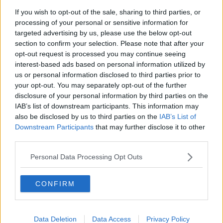
bambini.
If you wish to opt-out of the sale, sharing to third parties, or
Ad accompagnare le mamme in questo viaggio che aiuterà a
processing of your personal or sensitive information for
prendere consapevolezza di cosa succederà una volta varcata la
targeted advertising by us, please use the below opt-out
soglia dell'ospedale per partorire, sono i medici, gli infermieri e tutto
section to confirm your selection. Please note that after your
il personale sanitario dei reparti che, dall'ingresso in pronto
opt-out request is processed you may continue seeing
soccorso fino alla prima poppata, spiegano tutte le fasi attraverso
interest-based ads based on personal information utilized by
cui avverrà il parto.
us or personal information disclosed to third parties prior to
your opt-out. You may separately opt-out of the further
disclosure of your personal information by third parties on the
IAB’s list of downstream participants. This information may
Il video, che sarà proiettato in occasione dei corsi di preparazione
also be disclosed by us to third parties on the
IAB’s List of
al parto, è stato realizzato in collaborazione con l'Unità funzionale
Downstream Participants
that may further disclose it to other
Consultoriale diretta dal dottor Alessio Mini con la IFC Rosarianna
third parties.
De Caro, con l'Unità operativa complessa di Pediatria diretta dal
dottor Giovanni Gaeta, con l'Unità operativa complessa di
Personal Data Processing Opt Outs
Anestesia e rianimazione diretta dal dottor Carlo Amadori, con il
dottor Roberto Lenzi responsabile per la partoanalgesia.
CONFIRM
Data Deletion
Data Access
Privacy Policy