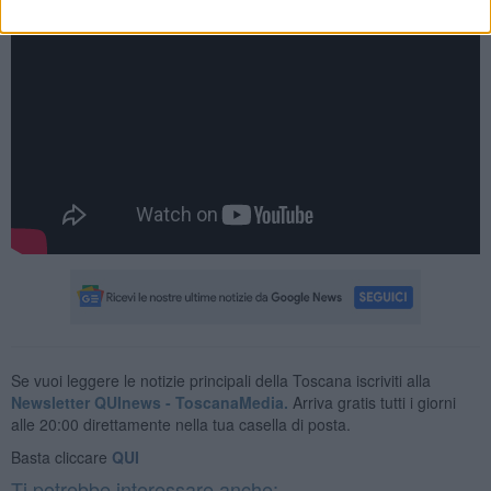
Se vuoi leggere le notizie principali della Toscana iscriviti alla
Newsletter QUInews - ToscanaMedia.
Arriva gratis tutti i giorni
alle 20:00 direttamente nella tua casella di posta.
Basta cliccare
QUI
Ti potrebbe interessare anche: