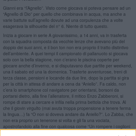
Gianni era “l’Agnello”. Visto come giocava si poteva pensare ad un
“Agnello di Dio” per quello che combinava in acqua, ma anche a
varie battute sull’agnello dovute ad una corpulenza che a volte
esagerava la silhouette del n° 6. Niente di tutto questo.
Inizia a giocare in serie A giovanissimo, a 14 anni, va in trasferta
con la squadra composta da vecchie lenze che avevano più del
doppio dei suoi anni, e il bon ton non era proprio il tratto distintivo
dell’ambiente. A quei tempi il campionato di pallanuoto si giocava
solo con la bella stagione, non c’erano le piscina coperte per
giocare anche d’inverno, e si disputavano due partite per weekend,
una il sabato ed una la domenica. Trasferte avventurose, treni di
terza classe, pensioni e locande da due lire, dopo la partita si gira
per la città in attesa di andare a cena da “Aniello”. Fa caldo, non
c’era lo smartphone col navigatore per orientarsi, borsoni da
portarsi dietro, alla fine l’allenatore, il mitico Enzo Zabberoni, si
rompe di stare a cercare e infila nella prima bettola che trova. Al
che il giovin virgulto (mai avuta troppa propensione a tenere ferma
la lingua…) fa “O non si doveva andare da Aniello?”. Lo Zabba, che
non era proprio un tenerone si volta e gli fa una vociata,
apostrofandolo alla fine con qualcosa come “Un rompere i coglioni
costì, Agnello!”. Fra le risate dei vecchi della squadra, che poi