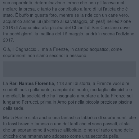
sua caparbietà, determinazione feroce che non gli faceva mai
mollare la presa, e tanto ha contribuito a fare di lui l’atleta che è
stato. È buffo in questa foto, mentre se la ride con un cane vero,
acquatico anche lui (abilitato al salvataggio, oh yes!) nell’edizione
2016 di Acquamica alla piscina del Chianti di San Casciano dove
fra pochi giorni, la mattina del 16 maggio, andrà in scena l’edizione
2017.
Già, il Cagnaccio… ma a Firenze, in campo acquatico, come
soprannomi non siamo secondi a nessuno.
La
Rari Nantes Florentia
, 113 anni di storia, a Firenze vuol dire
scudetti nella pallanuoto, campioni di nuoto, medaglie olimpiche e
mondiali, la società che ha insegnato a nuotare a tutta Firenze sul
lungarno Ferrucci, prima in Arno poi nella piccola preziosa piscina
della sede.
Ma la Rari è stata anche una fantastica fabbrica di soprannomi: che
tu fossi bravo e famoso o uno dei tanti che ci sono passati, ci sta
che un soprannome ti venisse affibbiato, e non di rado erano delle
chicche che rimanevano addosso come una seconda pelle.