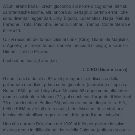
Alcuni erano banali, creati giocando sul nome o cognome, altri su
caratteristiche fisiche, altri ancora su dettagli, o perfino errori, che
sono diventati leggendari. Jolly, Bigodo, Lucertolina, Naga, Nebula,
Faraone, Trota, Palombo, Semola, Lothar, Tromba, Conte Merda e
mille altri.
Qui vi racconto dei famosi Gianni Lonzi (Ciro), Gianni de Magistris
(L’Agnello), e i meno famosi Daniele Innocenti (il Gogo) e Fabrizio
Dimoni, il mitico Provino.
Last but not least, il Joe (io!)
IL CIRO (Gianni Lonzi)
Gianni Lonzi è da circa 60 anni protagonista indiscusso della
pallanuoto mondiale, prima come giocatore (campione olimpico a
Roma 1960, quindi Tokyo 64 e Messico 68) dopo come allenatore
(come assistente a Monaco 72, poi coach con l’argento di Montreal
76 e l’oro iridato di Berlino 78) poi ancora come dirigente tra FIN,
LEN e FINA dov’è tutt’ora a capo, Lìder Maximo, della struttura
tecnica che stabilisce regole e sedi delle grandi manifestazioni.
Uno che durante l’alluvione del 1966 si tuffò per portare in salvo
diversa gente in difficoltà nel rione della Colonna (abitava da quelle