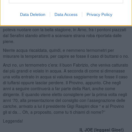
Gianni Lonzi, passa fin da ragazzino le giornate alla Rari, dove il
tempo si trascorreva fra nuoto, giochi ed allenamenti.
Data Deletion
Data Access
Privacy Policy
A quei tempi non esisteva ancora la piscina, la sola al chiuso per
nuotare d’inverno era la Muzzi in Piazza Beccaria. Alla Rari si
poteva nuotare con la bella stagione, in Arno, fra i pontoni piazzati
dal Serafini stando attenti a scansare strana roba riportata dalle
piene.
Niente acqua riscaldata, quindi, e nemmeno termometri per
misurare la temperatura, per capire se fosse il caso di buttarsi o no.
Anzi no, un termometro c’era: il buon Fabrizio, che veniva catturato
dai più grandi e volato in acqua. A seconda di come si dimenasse
una volta entrato in acqua si valutava saggiamente se fosse il caso
di tuffarsi oppure lasciar perdere. Il Provino, appunto. Che negli
anni a seguire continuerà a far parte della Rari, anche come
dirigente. E quando viene eletto consigliere per la prima volta negli
anni ‘70, alla presentazione del consiglio con l’assegnazione delle
cariche, arrivato a lui il presidente Gigi Raspini dice “ e al Provino
gli si da… Oh, a proposito, come tu ti chiami di nome?”
Leggenda!
IL JOE (leggasi Gioe!)