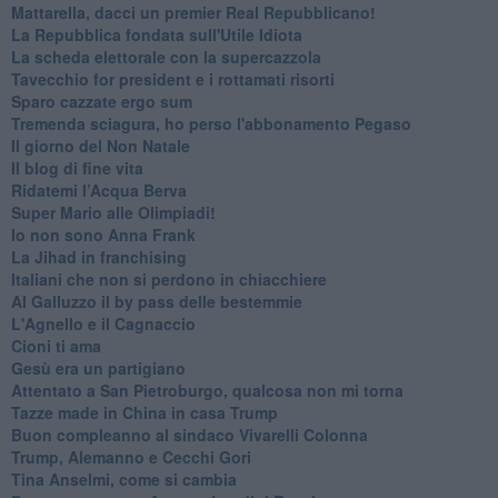
Mattarella, dacci un premier Real Repubblicano!
La Repubblica fondata sull'Utile Idiota
La scheda elettorale con la supercazzola
Tavecchio for president e i rottamati risorti
Sparo cazzate ergo sum
Tremenda sciagura, ho perso l'abbonamento Pegaso
Il giorno del Non Natale
Il blog di fine vita
​Ridatemi l’Acqua Berva
Super Mario alle Olimpiadi!
Io non sono Anna Frank
​La Jihad in franchising
Italiani che non si perdono in chiacchiere
Al Galluzzo il by pass delle bestemmie
L'Agnello e il Cagnaccio
Cioni ti ama
​Gesù era un partigiano
Attentato a San Pietroburgo, qualcosa non mi torna
Tazze made in China in casa Trump
Buon compleanno al sindaco Vivarelli Colonna
Trump, Alemanno e Cecchi Gori
Tina Anselmi, come si cambia