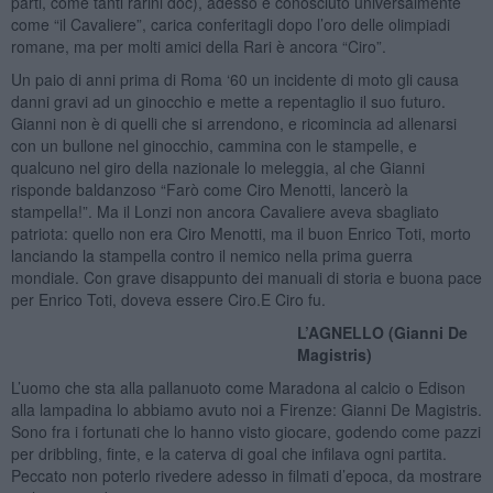
parti, come tanti rarini doc), adesso è conosciuto universalmente
come “il Cavaliere”, carica conferitagli dopo l’oro delle olimpiadi
romane, ma per molti amici della Rari è ancora “Ciro”.
Un paio di anni prima di Roma ‘60 un incidente di moto gli causa
danni gravi ad un ginocchio e mette a repentaglio il suo futuro.
Gianni non è di quelli che si arrendono, e ricomincia ad allenarsi
con un bullone nel ginocchio, cammina con le stampelle, e
qualcuno nel giro della nazionale lo meleggia, al che Gianni
risponde baldanzoso “Farò come Ciro Menotti, lancerò la
stampella!”. Ma il Lonzi non ancora Cavaliere aveva sbagliato
patriota: quello non era Ciro Menotti, ma il buon Enrico Toti, morto
lanciando la stampella contro il nemico nella prima guerra
mondiale. Con grave disappunto dei manuali di storia e buona pace
per Enrico Toti, doveva essere Ciro.E Ciro fu.
L’AGNELLO (Gianni De
Magistris)
L’uomo che sta alla pallanuoto come Maradona al calcio o Edison
alla lampadina lo abbiamo avuto noi a Firenze: Gianni De Magistris.
Sono fra i fortunati che lo hanno visto giocare, godendo come pazzi
per dribbling, finte, e la caterva di goal che infilava ogni partita.
Peccato non poterlo rivedere adesso in filmati d’epoca, da mostrare