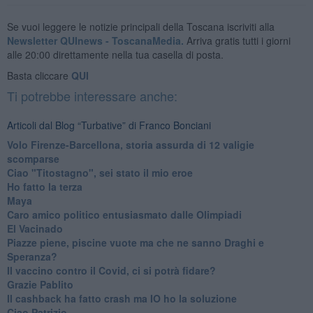
Se vuoi leggere le notizie principali della Toscana iscriviti alla
Newsletter QUInews - ToscanaMedia.
Arriva gratis tutti i giorni
alle 20:00 direttamente nella tua casella di posta.
Basta cliccare
QUI
Ti potrebbe interessare anche:
Articoli dal Blog “Turbative” di Franco Bonciani
Volo Firenze-Barcellona, storia assurda di 12 valigie
scomparse
Ciao "Titostagno", sei stato il mio eroe
Ho fatto la terza
Maya
Caro amico politico entusiasmato dalle Olimpiadi
El Vacinado
Piazze piene, piscine vuote ma che ne sanno Draghi e
Speranza?
​Il vaccino contro il Covid, ci si potrà fidare?
Grazie Pablito
Il cashback ha fatto crash ma IO ho la soluzione
Ciao Patrizio