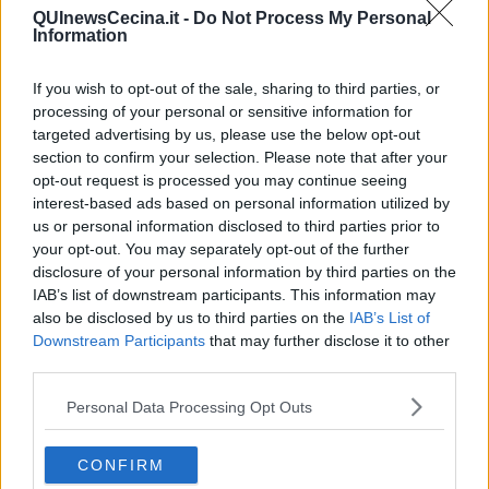
continuarono a massacrarlo, era nato l’Agnello.
QUInewsCecina.it -
Do Not Process My Personal
Information
IL GOGO (Daniele
Innocenti)
If you wish to opt-out of the sale, sharing to third parties, or
Daniele non è stato un campione, era un ragazzo di grande forza
processing of your personal or sensitive information for
fisica, non propriamente a suo agio nell’acqua, che adesso
targeted advertising by us, please use the below opt-out
continua a frequentare come idraulico. Giocava in porta, ed aveva
section to confirm your selection. Please note that after your
anche qualche problema di diottrie, insomma, fra lui e uno come
opt-out request is processed you may continue seeing
Stefano Tempesti ci correva come tra mangiare e stare a vedere.
interest-based ads based on personal information utilized by
Qualcuno notava che la sua presenza in porta fosse impalpabile: si
us or personal information disclosed to third parties prior to
diceva, di un portiere che parava poco, che fosse dipinto. Dal
your opt-out. You may separately opt-out of the further
dipinto, si passò ad uno dei pittori per antonomasia, il Van Gogh.
disclosure of your personal information by third parties on the
Ma il soprannome Van Gogh era troppo lungo. E quindi,
IAB’s list of downstream participants. This information may
fiorentinamente, divenne Gogo.
also be disclosed by us to third parties on the
IAB’s List of
IL PROVINO (Fabrizio
Downstream Participants
that may further disclose it to other
Dimoni)
third parties.
La summa di tutti i soprannomi rarini è racchiusa in questa perla
Personal Data Processing Opt Outs
assoluta, che dura da più di sessant’anni, e concentra genialità,
fantasia, ferocia ed affetto fiorentini. Fabrizio Dimoni è uno dei rarini
che alla Rari sono cresciuti e diventati uomini, non di rado belle
CONFIRM
persone come nel caso di Fabrizio. Coetaneo e amico fraterno di