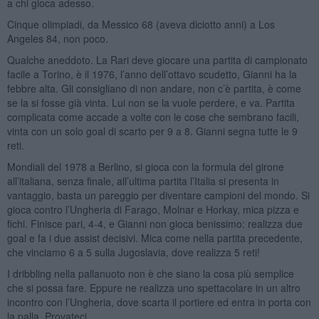
a chi gioca adesso.
Cinque olimpiadi, da Messico 68 (aveva diciotto anni) a Los
Angeles 84, non poco.
Qualche aneddoto. La Rari deve giocare una partita di campionato
facile a Torino, è il 1976, l’anno dell’ottavo scudetto, Gianni ha la
febbre alta. Gli consigliano di non andare, non c’è partita, è come
se la si fosse già vinta. Lui non se la vuole perdere, e va. Partita
complicata come accade a volte con le cose che sembrano facili,
vinta con un solo goal di scarto per 9 a 8. Gianni segna tutte le 9
reti.
Mondiali del 1978 a Berlino, si gioca con la formula del girone
all’italiana, senza finale, all’ultima partita l’Italia si presenta in
vantaggio, basta un pareggio per diventare campioni del mondo. Si
gioca contro l’Ungheria di Farago, Molnar e Horkay, mica pizza e
fichi. Finisce pari, 4-4, e Gianni non gioca benissimo: realizza due
goal e fa i due assist decisivi. Mica come nella partita precedente,
che vinciamo 6 a 5 sulla Jugoslavia, dove realizza 5 reti!
I dribbling nella pallanuoto non è che siano la cosa più semplice
che si possa fare. Eppure ne realizza uno spettacolare in un altro
incontro con l’Ungheria, dove scarta il portiere ed entra in porta con
la palla. Provateci…