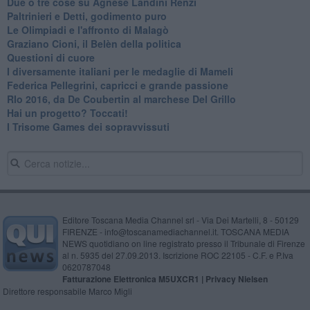
Due o tre cose su Agnese Landini Renzi
Paltrinieri e Detti, godimento puro
Le Olimpiadi e l'affronto di Malagò
Graziano Cioni, il Belèn della politica
Questioni di cuore
I diversamente italiani per le medaglie di Mameli
Federica Pellegrini, capricci e grande passione
RIo 2016, da De Coubertin al marchese Del Grillo
​Hai un progetto? Toccati!
​I Trisome Games dei sopravvissuti
Editore Toscana Media Channel srl - Via Dei Martelli, 8 - 50129
FIRENZE - info@toscanamediachannel.it. TOSCANA MEDIA
NEWS quotidiano on line registrato presso il Tribunale di Firenze
al n. 5935 del 27.09.2013. Iscrizione ROC 22105 - C.F. e P.Iva
0620787048
Fatturazione Elettronica M5UXCR1 |
Privacy Nielsen
Direttore responsabile Marco Migli