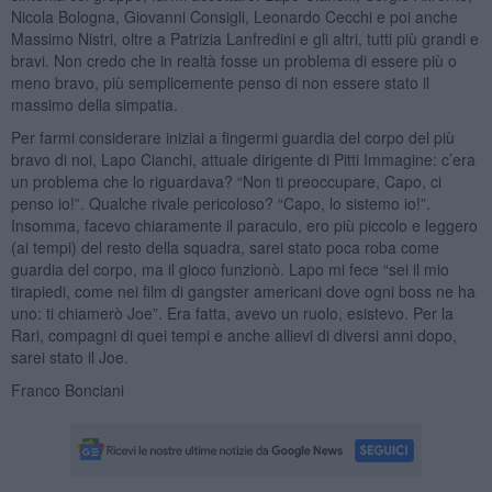
Nicola Bologna, Giovanni Consigli, Leonardo Cecchi e poi anche
Massimo Nistri, oltre a Patrizia Lanfredini e gli altri, tutti più grandi e
bravi. Non credo che in realtà fosse un problema di essere più o
meno bravo, più semplicemente penso di non essere stato il
massimo della simpatia.
Per farmi considerare iniziai a fingermi guardia del corpo del più
bravo di noi, Lapo Cianchi, attuale dirigente di Pitti Immagine: c’era
un problema che lo riguardava? “Non ti preoccupare, Capo, ci
penso io!”. Qualche rivale pericoloso? “Capo, lo sistemo io!”.
Insomma, facevo chiaramente il paraculo, ero più piccolo e leggero
(ai tempi) del resto della squadra, sarei stato poca roba come
guardia del corpo, ma il gioco funzionò. Lapo mi fece “sei il mio
tirapiedi, come nei film di gangster americani dove ogni boss ne ha
uno: ti chiamerò Joe”. Era fatta, avevo un ruolo, esistevo. Per la
Rari, compagni di quei tempi e anche allievi di diversi anni dopo,
sarei stato il Joe.
Franco Bonciani