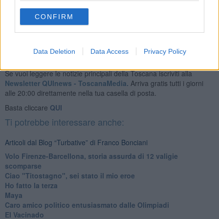
Franco Bonciani
CONFIRM
Data Deletion
Data Access
Privacy Policy
Se vuoi leggere le notizie principali della Toscana iscriviti alla
Newsletter QUInews - ToscanaMedia.
Arriva gratis tutti i giorni
alle 20:00 direttamente nella tua casella di posta.
Basta cliccare
QUI
Ti potrebbe interessare anche:
Articoli dal Blog “Turbative” di Franco Bonciani
Volo Firenze-Barcellona, storia assurda di 12 valigie
scomparse
Ciao "Titostagno", sei stato il mio eroe
Ho fatto la terza
Maya
Caro amico politico entusiasmato dalle Olimpiadi
El Vacinado