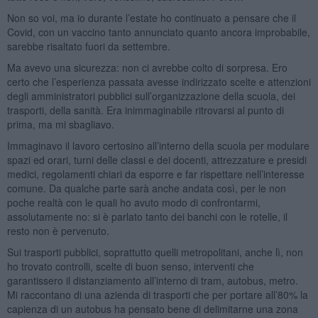
Non so voi, ma io durante l’estate ho continuato a pensare che il
Covid, con un vaccino tanto annunciato quanto ancora improbabile,
sarebbe risaltato fuori da settembre.
Ma avevo una sicurezza: non ci avrebbe colto di sorpresa. Ero
certo che l’esperienza passata avesse indirizzato scelte e attenzioni
degli amministratori pubblici sull’organizzazione della scuola, dei
trasporti, della sanità. Era inimmaginabile ritrovarsi al punto di
prima, ma mi sbagliavo.
Immaginavo il lavoro certosino all’interno della scuola per modulare
spazi ed orari, turni delle classi e dei docenti, attrezzature e presidi
medici, regolamenti chiari da esporre e far rispettare nell’interesse
comune. Da qualche parte sarà anche andata così, per le non
poche realtà con le quali ho avuto modo di confrontarmi,
assolutamente no: si è parlato tanto dei banchi con le rotelle, il
resto non è pervenuto.
Sui trasporti pubblici, soprattutto quelli metropolitani, anche lì, non
ho trovato controlli, scelte di buon senso, interventi che
garantissero il distanziamento all’interno di tram, autobus, metro.
Mi raccontano di una azienda di trasporti che per portare all’80% la
capienza di un autobus ha pensato bene di delimitarne una zona