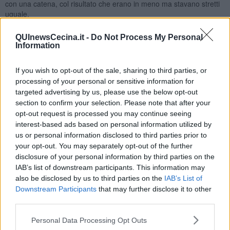
con una catena, col risultato che erano in meno ma stavano stretti
uguale.
Sulla sanità si sono fatti scadere a fine settembre i contratti a
QUInewsCecina.it -
Do Not Process My Personal
tempo determinato di medici e paramedici, presi quasi tutti alle
Information
prime armi e “tirocinati”, provvedendo solo ora ad assunzioni di altri
nuovi che dovranno passare qualche mese a imparare prima di
essere affidabili e autonomi. Dotazioni acquistate per le terapie
If you wish to opt-out of the sale, sharing to third parties, or
intensive non arrivate a destinazione ed altre perle.
processing of your personal or sensitive information for
targeted advertising by us, please use the below opt-out
Mi sono sbagliato perché non avevo fatto i conti con un elemento
section to confirm your selection. Please note that after your
importante, le elezioni del 20/21 settembre.
opt-out request is processed you may continue seeing
Un’intera classe politica che ha speso tempo ed energie per
interest-based ads based on personal information utilized by
cercare voti e non dispiacere agli elettori (e allora via le discoteche
us or personal information disclosed to third parties prior to
aperte, dagliene di movida!) guardandosi bene dal fare scelte
your opt-out. You may separately opt-out of the further
“impopolari” ma lungimiranti.
disclosure of your personal information by third parties on the
E pubblici amministratori attentissimi a riposizionarsi dalla parte del
IAB’s list of downstream participants. This information may
vincitore anziché stare sul pezzo, prevedere, disporre come si
also be disclosed by us to third parties on the
IAB’s List of
deve, tanto c’è… Immuni!
Downstream Participants
that may further disclose it to other
third parties.
Un’estate buttata, il Covid non ha aspettato i ballottaggi, ed ora
siamo qui, in attesa di Conte e del suo ultimo DPCM a cui dare un
Personal Data Processing Opt Outs
senso, con la scuola al palo, le piscine vuote, e a cena presto!