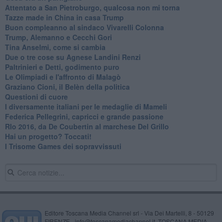
Attentato a San Pietroburgo, qualcosa non mi torna
Tazze made in China in casa Trump
Buon compleanno al sindaco Vivarelli Colonna
Trump, Alemanno e Cecchi Gori
Tina Anselmi, come si cambia
Due o tre cose su Agnese Landini Renzi
Paltrinieri e Detti, godimento puro
Le Olimpiadi e l'affronto di Malagò
Graziano Cioni, il Belèn della politica
Questioni di cuore
I diversamente italiani per le medaglie di Mameli
Federica Pellegrini, capricci e grande passione
RIo 2016, da De Coubertin al marchese Del Grillo
​Hai un progetto? Toccati!
​I Trisome Games dei sopravvissuti
Editore Toscana Media Channel srl - Via Dei Martelli, 8 - 50129
FIRENZE - info@toscanamediachannel.it. TOSCANA MEDIA