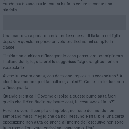
pandemia è stato inutile, ma mi ha fatto venire in mente una
storiella.
Una madre va a parlare con la professoressa di italiano del figlio
dopo che questo ha preso un voto bruttissimo nel compito in
classe.
Timidamente chiede all’insegnante cosa possa fare per migliorare
l’italiano del figlio, e la prof le suggerisce “signora, gli compri un
vocabolario”.
Al che la povera donna, con decisione, replica “un vocabolario? A
piedi deve andare quel fannullone, a piedi!”. Conte, fra le due, non
è l’insegnante.
Quando si critica il Governo di solito a questo punto salta fuori
quello che ti dice “facile ragionare così, tu cosa avresti fatto?”.
Perché è vero, il compito è improbo, nel resto del mondo non
sembrano messi meglio che da noi, nessuno è infallibile, una certa
opposizione non aiuta ed anche all’interno dell’esecutivo non sono
tutte rose e fiori, vero, verissimo, sacrosanto. Però…