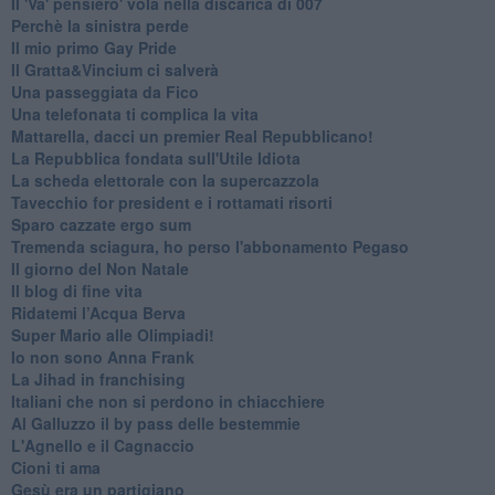
Il 'Va' pensiero' vola nella discarica di 007
Perchè la sinistra perde
Il mio primo Gay Pride
Il Gratta&Vincium ci salverà
Una passeggiata da Fico
Una telefonata ti complica la vita
Mattarella, dacci un premier Real Repubblicano!
La Repubblica fondata sull'Utile Idiota
La scheda elettorale con la supercazzola
Tavecchio for president e i rottamati risorti
Sparo cazzate ergo sum
Tremenda sciagura, ho perso l'abbonamento Pegaso
Il giorno del Non Natale
Il blog di fine vita
​Ridatemi l’Acqua Berva
Super Mario alle Olimpiadi!
Io non sono Anna Frank
​La Jihad in franchising
Italiani che non si perdono in chiacchiere
Al Galluzzo il by pass delle bestemmie
L'Agnello e il Cagnaccio
Cioni ti ama
​Gesù era un partigiano