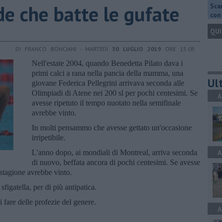
ede che batte le gufate
Scar
con 
QUI
DI FRANCO BONCIANI - MARTEDÌ
30 LUGLIO 2019
ORE 15:05
Nell'estate 2004, quando Benedetta Pilato dava i
primi calci a rana nella pancia della mamma, una
Ult
giovane Federica Pellegrini arrivava seconda alle
Olimpiadi di Atene nei 200 sl per pochi centesimi. Se
A
avesse ripetuto il tempo nuotato nella semifinale
avrebbe vinto.
In molti pensammo che avesse gettato un'occasione
irripetibile.
L'anno dopo, ai mondiali di Montreal, arriva seconda
A
di nuovo, beffata ancora di pochi centesimi. Se avesse
 stagione avrebbe vinto.
igatella, per di più antipatica.
fare delle profezie del genere.
A