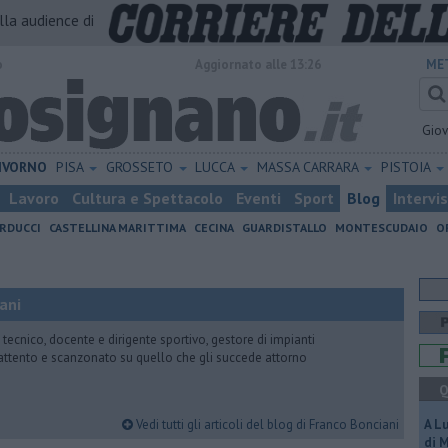
alla audience di
o
Aggiornato alle 13:26
ME
Gio
IVORNO
PISA
GROSSETO
LUCCA
MASSA CARRARA
PISTOIA
Lavoro
Cultura e Spettacolo
Eventi
Sport
Blog
Intervi
RDUCCI
CASTELLINA MARITTIMA
CECINA
GUARDISTALLO
MONTESCUDAIO
O
ani
 tecnico, docente e dirigente sportivo, gestore di impianti
attento e scanzonato su quello che gli succede attorno
Q
Vedi tutti gli articoli del blog di Franco Bonciani
A L
di 