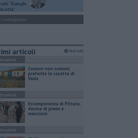
selli “Dialoghi
la città"
Condoglianze
imi articoli
Vedi tutti
ttualità
Comuni non comuni,
preferite le casette di
Vada
ttualità
Estemporanea di Pittura,
decine di premi e
menzioni
ttualità