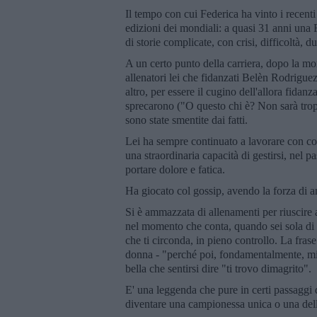
Il tempo con cui Federica ha vinto i recen
edizioni dei mondiali: a quasi 31 anni una 
di storie complicate, con crisi, difficoltà, d
A un certo punto della carriera, dopo la mo
allenatori lei che fidanzati Belèn Rodrigue
altro, per essere il cugino dell'allora fida
sprecarono ("O questo chi è? Non sarà tro
sono state smentite dai fatti.
Lei ha sempre continuato a lavorare con con
una straordinaria capacità di gestirsi, nel 
portare dolore e fatica.
Ha giocato col gossip, avendo la forza di an
Si è ammazzata di allenamenti per riuscire a
nel momento che conta, quando sei sola di f
che ti circonda, in pieno controllo. La frase
donna - "perché poi, fondamentalmente, mi pi
bella che sentirsi dire "ti trovo dimagrito".
E' una leggenda che pure in certi passaggi del
diventare una campionessa unica o una dell