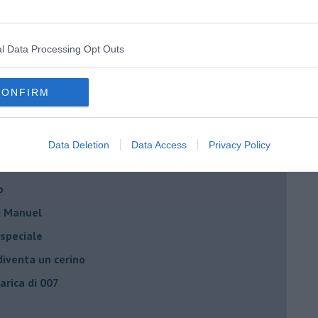
 delle mascherine
resti domiciliari
l Data Processing Opt Outs
- la spesa
CONFIRM
ci tu!
Data Deletion
Data Access
Privacy Policy
le gufate
o
di Manuel
 speciale
iventa un cerino
carica di 007