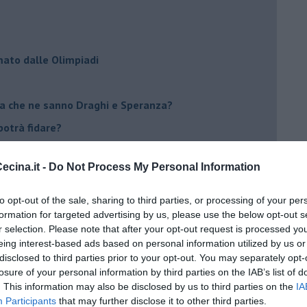
mato dalle Olimpiadi
ma che ne sanno Draghi e Speranza?
i potrà fidare?
cina.it -
Do Not Process My Personal Information
 IO ho la soluzione
to opt-out of the sale, sharing to third parties, or processing of your per
formation for targeted advertising by us, please use the below opt-out s
r selection. Please note that after your opt-out request is processed y
eing interest-based ads based on personal information utilized by us or
disclosed to third parties prior to your opt-out. You may separately opt-
a Giovanna d'Arco
losure of your personal information by third parties on the IAB’s list of
ano semplificazione
. This information may also be disclosed by us to third parties on the
IA
Participants
that may further disclose it to other third parties.