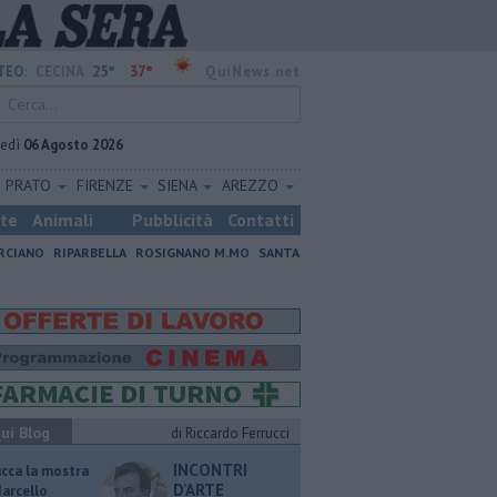
25°
37°
TEO:
CECINA
QuiNews.net
vedì
06 Agosto 2026
PRATO
FIRENZE
SIENA
AREZZO
ste
Animali
Pubblicità
Contatti
RCIANO
RIPARBELLA
ROSIGNANO M.MO
SANTA
ui Blog
di Riccardo Ferrucci
INCONTRI
ucca la mostra
D'ARTE
Marcello