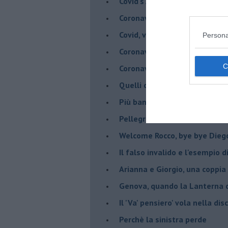
Covid's Anatomy
Coronavirus, scacco al racket
Covid, vade a un metro - Gli ar
Persona
Coronavirus, vade a un metro 
Coronavirus, Menelicche salva
Quelli che il Coronavairus
Più banane per tutti
Pellegrini, la Fede che batte 
Welcome Rocco, bye bye Dieg
Il falso invalido e l'esempio 
Arianna e Giorgio, una coppia
Genova, quando la Lanterna d
Il 'Va' pensiero' vola nella dis
Perchè la sinistra perde