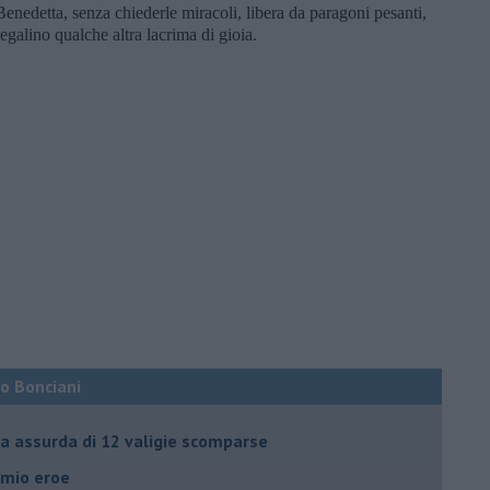
Benedetta, senza chiederle miracoli, libera da paragoni pesanti,
regalino qualche altra lacrima di gioia.
co Bonciani
ia assurda di 12 valigie scomparse
l mio eroe