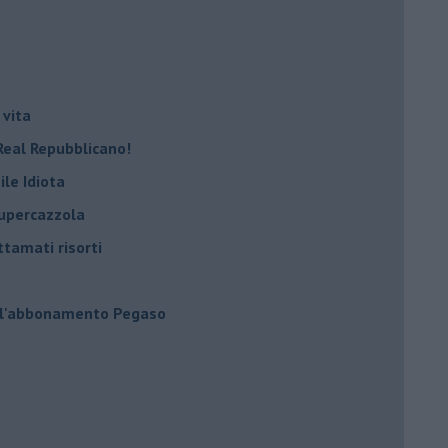
 vita
Real Repubblicano!
ile Idiota
supercazzola
ttamati risorti
 l'abbonamento Pegaso