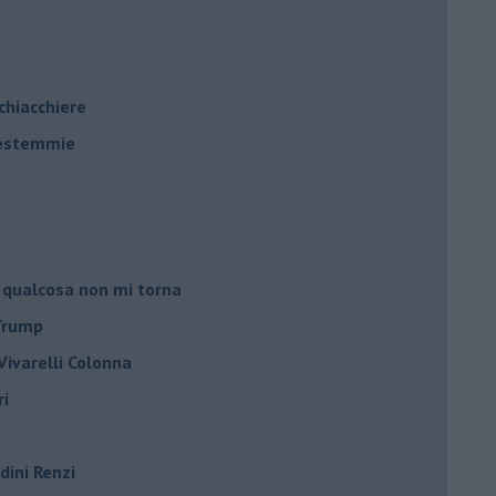
 chiacchiere
 bestemmie
 qualcosa non mi torna
 Trump
ivarelli Colonna
ri
dini Renzi