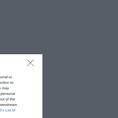
sonal or
ection to
ou may
 personal
out of the
 downstream
B’s List of