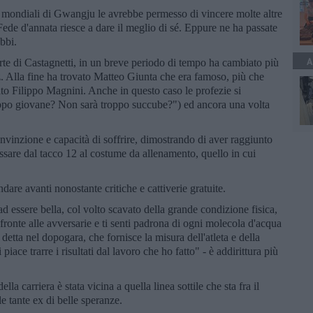
ti mondiali di Gwangju le avrebbe permesso di vincere molte altre
Fede d'annata riesce a dare il meglio di sé. Eppure ne ha passate
ubbi.
A
rte di Castagnetti, in un breve periodo di tempo ha cambiato più
z. Alla fine ha trovato Matteo Giunta che era famoso, più che
nzato Filippo Magnini. Anche in questo caso le profezie si
ppo giovane? Non sarà troppo succube?") ed ancora una volta
vinzione e capacità di soffrire, dimostrando di aver raggiunto
passare dal tacco 12 al costume da allenamento, quello in cui
dare avanti nonostante critiche e cattiverie gratuite.
d essere bella, col volto scavato della grande condizione fisica,
ronte alle avversarie e ti senti padrona di ogni molecola d'acqua
 detta nel dopogara, che fornisce la misura dell'atleta e della
ace trarre i risultati dal lavoro che ho fatto" - è addirittura più
la carriera è stata vicina a quella linea sottile che sta fra il
e tante ex di belle speranze.