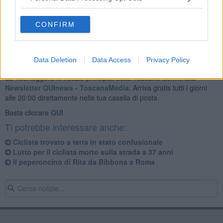
fuoco e viste le condizioni del ferito è stato chiamato l'elisoccorso
Pegaso per il trasporto in ospedale.
CONFIRM
Data Deletion
Data Access
Privacy Policy
Se vuoi leggere le notizie principali della Toscana iscriviti alla
Newsletter QUInews - ToscanaMedia.
Arriva gratis tutti i giorni
alle 20:00 direttamente nella tua casella di posta.
Basta cliccare
QUI
Ti potrebbe interessare anche:
Ciclista trovato a terra in stato confusionale
Lutto per il ciclista morto sulla strada a 37 anni
Il peperoncino di Rita da Bibbona a Roma