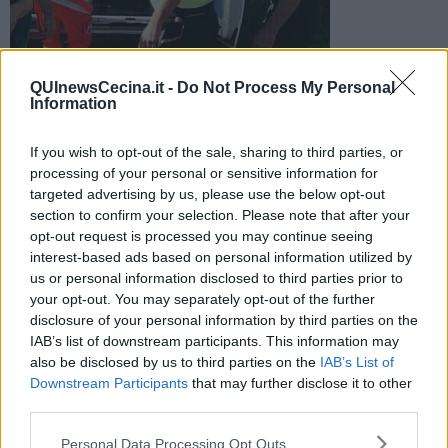
QUInewsCecina.it -
Do Not Process My Personal
Foto di repertorio
Information
Sul posto i soccorsi sanitari e i vigili del fuoco. Allertato
l'elisoccorso Pegaso per il trasporto in ospedale dell'uomo
If you wish to opt-out of the sale, sharing to third parties, or
processing of your personal or sensitive information for
targeted advertising by us, please use the below opt-out
section to confirm your selection. Please note that after your
opt-out request is processed you may continue seeing
interest-based ads based on personal information utilized by
BIBBONA —
Il distaccamento dei vigili del fuoco di Cecina è
us or personal information disclosed to third parties prior to
intervenuto intorno alle 12 di domenica a Bibbona per aiutare nei
your opt-out. You may separately opt-out of the further
soccorsi a un ciclista caduto in una scarpata durante una gara.
disclosure of your personal information by third parties on the
La caduta é avvenuta sul sentiero 18 a Bibbona.
IAB’s list of downstream participants. This information may
also be disclosed by us to third parties on the
IAB’s List of
Downstream Participants
that may further disclose it to other
third parties.
Sul posto il personale per assistenza sanitari alla gara, i vigili del
Personal Data Processing Opt Outs