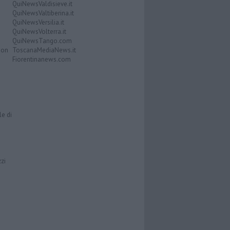
QuiNewsValdisieve.it
QuiNewsValtiberina.it
QuiNewsVersilia.it
QuiNewsVolterra.it
QuiNewsTango.com
Don
ToscanaMediaNews.it
Fiorentinanews.com
le di
zzi