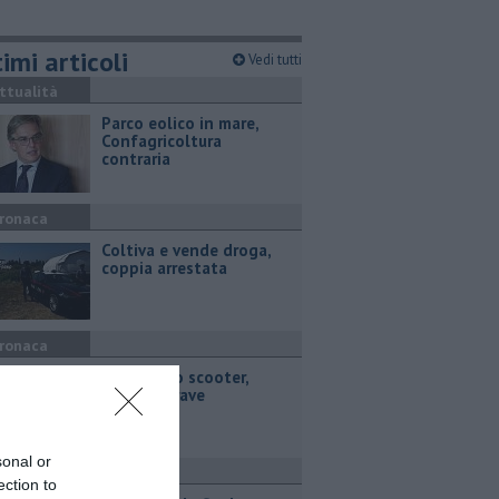
imi articoli
Vedi tutti
ttualità
Parco eolico in mare,
Confagricoltura
contraria
ronaca
Coltiva e vende droga,
coppia arrestata
ronaca
Cade dallo scooter,
55enne grave
sonal or
ttualità
ection to