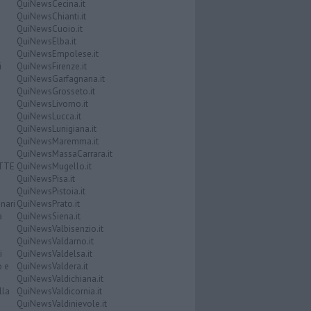
QuiNewsCecina.it
QuiNewsChianti.it
QuiNewsCuoio.it
QuiNewsElba.it
QuiNewsEmpolese.it
i
QuiNewsFirenze.it
QuiNewsGarfagnana.it
QuiNewsGrosseto.it
QuiNewsLivorno.it
QuiNewsLucca.it
QuiNewsLunigiana.it
QuiNewsMaremma.it
QuiNewsMassaCarrara.it
ATTE
QuiNewsMugello.it
QuiNewsPisa.it
QuiNewsPistoia.it
nari
QuiNewsPrato.it
a
QuiNewsSiena.it
QuiNewsValbisenzio.it
QuiNewsValdarno.it
i
QuiNewsValdelsa.it
o e
QuiNewsValdera.it
QuiNewsValdichiana.it
lla
QuiNewsValdicornia.it
QuiNewsValdinievole.it