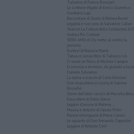
Turbative di Franco Bonciani
Lo scrittore sfigato di Enrico Guerrini e
Gordiano Lupi
Raccontare di Gusto di Rubina Rovini
Legalità e non solo di Salvatore Calleri
Shalom La Cultura della Solidarietà di 
Andrea Pio Cristiani
VERSI-AMO di Chi mette al centro la
persona
Eureka! di Nausica Manzi
Tabasco senza filtro di Tabasco n.6
Ci vuole un fisico di Michele Campisi
Economia e territorio, da globale a loca
Daniele Salvadori
La dama a scacchi di Carlo Belciani
Due chiacchiere in cucina di Sabrina
Rossello
Storie dell'altro secolo di Marcella Bito
Easy ridere di Dario Greco
Legami d'amore di Malena ...
Musica e dintorni di Fausto Pirìto
Parole milonguere di Maria Caruso
Lo sguardo di Don Armando Zappolini
Leggere di Roberto Cerri