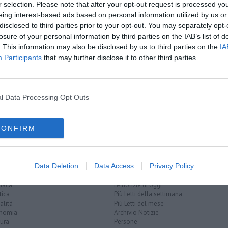
oscana iscriviti alla
Newsletter QUInews - ToscanaMedia.
r selection. Please note that after your opt-out request is processed y
amente nella tua casella di posta.
eing interest-based ads based on personal information utilized by us or
disclosed to third parties prior to your opt-out. You may separately opt-
losure of your personal information by third parties on the IAB’s list of
. This information may also be disclosed by us to third parties on the
IA
Participants
that may further disclose it to other third parties.
e"
ripari"
l Data Processing Opt Outs
 sui rifiuti
tassa di soggiorno
CONFIRM
Data Deletion
Data Access
Privacy Policy
EGORIE
RUBRICHE
naca
Le notizie di oggi
tica
Più Letti della settimana
alità
Più Letti del mese
nomia
Archivio Notizie
ura
Persone