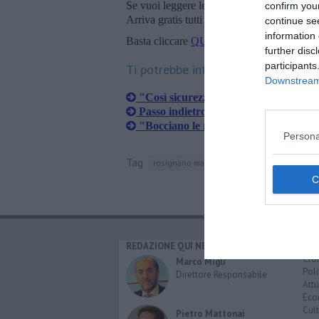
Se vuoi leggere le notizie principali della T
confirm you
Arriva gratis tutti i giorni alle 20:00 dirett
continue se
information 
Basta cliccare
QUI
further disc
participants
Ti potrebbe interessare anche:
Downstream 
"Così sicurezza e decoro in subordin
Passo indietro sulla Bandiera Lilla
"Bocciano le mozioni, poi corrono ai 
Persona
Tag
rosignano marittimo
gruppo misto
tassa
REDAZIONE QUI NEWS
CAT
Cro
Marco Migli
Poli
Direttore Responsabile
Attu
Eco
Cult
Pietro Mattonai