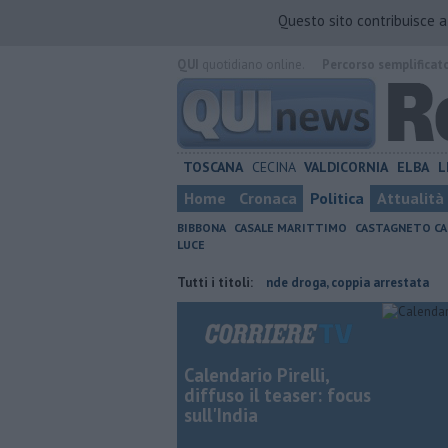
Questo sito contribuisce 
QUI
quotidiano online.
Percorso semplificat
TOSCANA
CECINA
VALDICORNIA
ELBA
L
Home
Cronaca
Politica
Attualità
BIBBONA
CASALE MARITTIMO
CASTAGNETO CA
LUCE
gricoltura contraria
Coltiva e vende droga, coppia arrestata
Tutti i titoli:
Cade
Calendario Pirelli,
diffuso il teaser: focus
sull'India