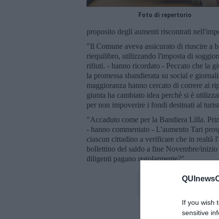
Foto di repertorio
proposito degli aumenti riscontrati nell'imp
"Il Comune aveva assicurato di riuscire a b
riequilibro, utilizzando l'imposta di soggior
rifiuti. - hanno ricordato - Peccato che la 
la promessa sbandierata su social e giornal
maggioranza hanno cercato di correre ai rip
giunta ha cambiato idea perchè si è utilizza
per non impoverire i fondi destinati al tur
"Accaduto come per la Bandiera Lilla. Prima 
- hanno commentato - L'aumento Tari prosp
ciascun cittadino a verificare che in realtà
bollettino del saldo a fine Novembre/inizio 
diligenti pagano regolarmente?".
QUInewsCe
If you wish 
sensitive in