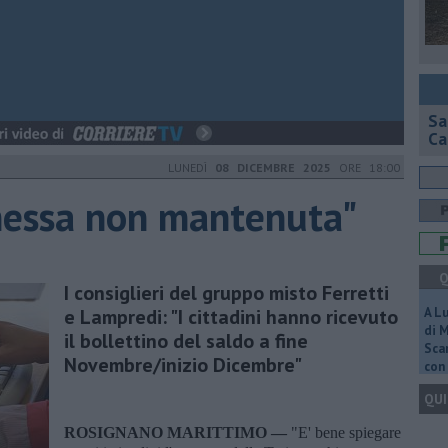
Sa
Ca
LUNEDÌ
08 DICEMBRE 2025
ORE 18:00
messa non mantenuta"
Q
I consiglieri del gruppo misto Ferretti
e Lampredi: "I cittadini hanno ricevuto
A L
di 
il bollettino del saldo a fine
Scar
Novembre/inizio Dicembre"
con 
QUI
ROSIGNANO MARITTIMO —
"E' bene spiegare