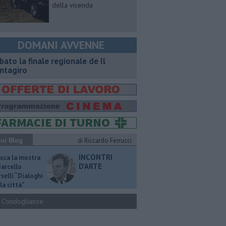
della vicenda
DOMANI AVVENNE
bato la finale regionale de Il
ntagiro
ui Blog
di Riccardo Ferrucci
INCONTRI
ucca la mostra
D'ARTE
Marcello
selli “Dialoghi
la città"
Condoglianze