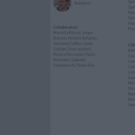
Spo
Redattore
Spet
Inte
Opi
Imp
Collaboratori
Pro
Marcella Bitozzi, Sergio
Braccini, Michele Bufalino,
Valentina Caffieri, Linda
CO
Giuliani, Dina Laurenzi,
Bib
Monica Nocciolini, Paolo
Cas
Nocentini, Gabriele
Cas
Santarnecchi, Paola Silvi.
Cast
Cec
Guar
Mon
Orc
Ripa
Ros
San