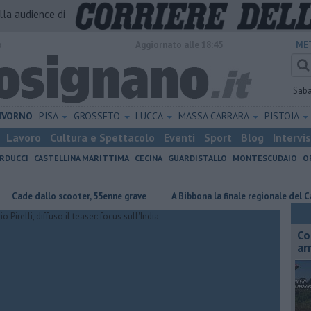
alla audience di
o
Aggiornato alle 18:45
ME
Sab
IVORNO
PISA
GROSSETO
LUCCA
MASSA CARRARA
PISTOIA
Lavoro
Cultura e Spettacolo
Eventi
Sport
Blog
Intervi
RDUCCI
CASTELLINA MARITTIMA
CECINA
GUARDISTALLO
MONTESCUDAIO
O
 dallo scooter, 55enne grave
A Bibbona la finale regionale del Cantagir
Co
ar