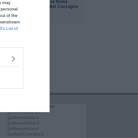
A Bibbona la finale
ou may
regionale del Cantagiro
 personal
out of the
 downstream
B’s List of
IL NETWORK QuiNews.net
QuiNewsAbetone.it
QuiNewsAmiata.it
QuiNewsAnimali.it
QuiNewsArezzo.it
QuiNewsCasentino.it