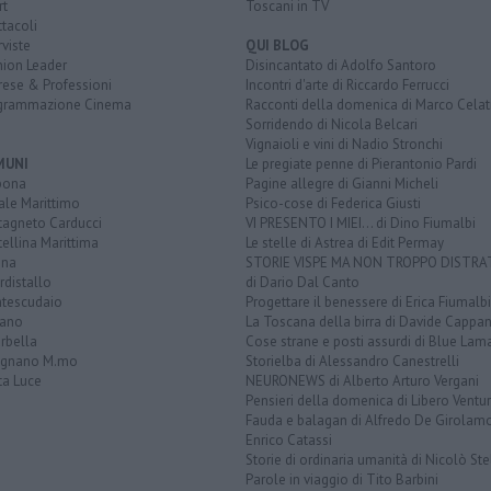
rt
Toscani in TV
tacoli
rviste
QUI BLOG
nion Leader
Disincantato di Adolfo Santoro
rese & Professioni
Incontri d'arte di Riccardo Ferrucci
grammazione Cinema
Racconti della domenica di Marco Celat
Sorridendo di Nicola Belcari
Vignaioli e vini di Nadio Stronchi
MUNI
Le pregiate penne di Pierantonio Pardi
bona
Pagine allegre di Gianni Micheli
ale Marittimo
Psico-cose di Federica Giusti
tagneto Carducci
VI PRESENTO I MIEI... di Dino Fiumalbi
ellina Marittima
Le stelle di Astrea di Edit Permay
ina
STORIE VISPE MA NON TROPPO DISTR
distallo
di Dario Dal Canto
tescudaio
Progettare il benessere di Erica Fiumalbi
iano
La Toscana della birra di Davide Cappan
rbella
Cose strane e posti assurdi di Blue Lam
ignano M.mo
Storielba di Alessandro Canestrelli
ta Luce
NEURONEWS di Alberto Arturo Vergani
Pensieri della domenica di Libero Ventur
Fauda e balagan di Alfredo De Girolam
Enrico Catassi
Storie di ordinaria umanità di Nicolò Ste
Parole in viaggio di Tito Barbini