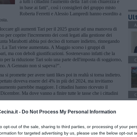
a tutti i cittadini l'aumento della Tari con chiarezza e
in base ai fatti", così i consiglieri del gruppo misto
Roberta Ferretti e Alessio Lampredi hanno esordito a
Ult
osta.
A
loccare gli aumenti Tari per il 2025 grazie ad una manovra di
no per coprire l'incremento dei costi legati alla gestione dei
giunta Marabotti abbia poi deciso di tornare indietro, rinnegando
i. La Tari viene aumentata. A Maggio scorso i gruppi di
ari, ma con deboli giustificazioni. Sostenevano infatti che la
to per la riduzione Tari solo una parte dell'imposta di soggiorno,
C
ismo. A Gennaio non si sapeva?".
si promette per avere tanti likes poi in realtà si torna indietro.
ettato doveva essere del 4% in più del 2024, ma invitiamo
 l'aumento parrebbe maggiore. I cittadini hanno ricevuto il
Dicembre. Ma dove vanno a finire tutte le tasse che i cittadini
C
cina.it -
Do Not Process My Personal Information
to opt-out of the sale, sharing to third parties, or processing of your per
A
formation for targeted advertising by us, please use the below opt-out s