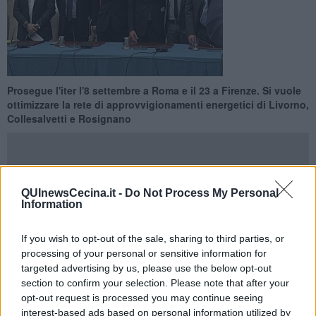
​Prosegue l'iter l'8 settembre a Roma e il 23 a Firenze. Si vuole
ottimizzare la rete di approvvigionamenti energetici di Livorno,
Collesalvetti e Rosignano
QUInewsCecina.it -
Do Not Process My Personal
Information
LIVORNO —
Si riunirà l'
8 settembre a Roma
presso il Ministero
dello sviluppo economico, alle ore 16, il comitato esecutivo per
l'attuazione dell'a
ccordo di programma per il rilancio
If you wish to opt-out of the sale, sharing to third parties, or
competitivo dell'area costiera livornese.
processing of your personal or sensitive information for
targeted advertising by us, please use the below opt-out
All'ordine del giorno tre punti chiave, a partire dalla definizione degli
section to confirm your selection. Please note that after your
interventi strategici di sviluppo dell'area nell'ambito della
opt-out request is processed you may continue seeing
reindustrializzazione e riqualificazione produttiva. Saranno poi
verificati i presupposti sia normativi che funzionali per ottimizzare
la
interest-based ads based on personal information utilized by