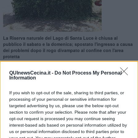
L​a Riserva naturale del Lago di Santa Luce è chiusa al
pubblico il sabato e la domenica; spostato l'ingresso a causa
dei problemi dopo il rogo divampato al confine con l'area
protetta
QUInewsCecina.it -
Do Not Process My Personal
Information
If you wish to opt-out of the sale, sharing to third parties, or
SANTA LUCE —
La Riserva del Lago di Santa Luce rimane ancora
processing of your personal or sensitive information for
chiusa per ciò che riguarda l’apertura consueta al pubblico il sabato
targeted advertising by us, please use the below opt-out
e la domenica, in attesa dei sopralluoghi ARPAT e dell’ordinanza di
section to confirm your selection. Please note that after your
bonifica da parte del Comune. Ciò si rende necessario in seguito
opt-out request is processed you may continue seeing
all'incendio divampato lo scorso 7 agosto in un capannone di
interest-based ads based on personal information utilized by
un'azienda agricola al confine con la Riserva Naturale della Lipu.
us or personal information disclosed to third parties prior to
La direzione della Riserva ha avuto "conferma dal Comune di
your opt-out. You may separately opt-out of the further