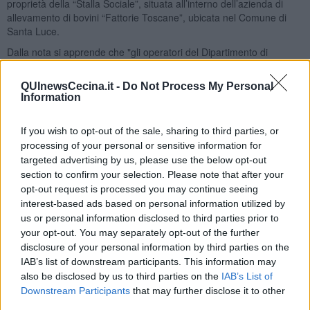
proprietà della “Stalla Sociale”, situata all’interno dell’azienda di
allevamento di bovini “Fattorie Toscane”, ubicata nel Comune di
Santa Luce.
Dalla nota si apprende che "gli operatori del Dipartimento di
Prevenzione della Zona Bassa Val di Cecina hanno effettuato in
data 11 agosto un sopralluogo per la verifica della situazione ed
QUInewsCecina.it -
Do Not Process My Personal
è stata riscontrata la presenza a terra dei seguenti materiali: lastre
Information
di copertura del tetto danneggiate di materiale ondulato, alcune
delle quali all’esame ispettivo costituite verosimilmente da materiale
If you wish to opt-out of the sale, sharing to third parties, or
in
cemento-amianto
; cumuli di residui di combustione vari". "In
processing of your personal or sensitive information for
occasione dell’intervento - scrive ancora il dipartimento della Usl 6 -
targeted advertising by us, please use the below opt-out
è stato effettuato un campione di alcuni frammenti di una lastra in
section to confirm your selection. Please note that after your
sospetto cemento-amianto ed il 19 agosto è pervenuto il rapporto
di prova che ha confermato la presenza nel campione
di fibre di
opt-out request is processed you may continue seeing
amianto crisotilo
".
interest-based ads based on personal information utilized by
Per questo il 21 agosto il Dipartimento ha proposto "al Sindaco del
us or personal information disclosed to third parties prior to
Comune di Santa Luce l’
emissione di una Ordinanza
your opt-out. You may separately opt-out of the further
contingibile e urgente tesa alla bonifica dell’area e dei
disclosure of your personal information by third parties on the
manufatti interessati
secondo quanto previsto dal D.M
IAB’s list of downstream participants. This information may
06.09.1994". "Dalle informazioni pervenute - spiega ancora la USL
also be disclosed by us to third parties on the
IAB’s List of
- la Ditta incaricata di tali interventi dovrebbe effettuare il
Downstream Participants
that may further disclose it to other
sopralluogo preliminare lunedì 25 agosto".
third parties.