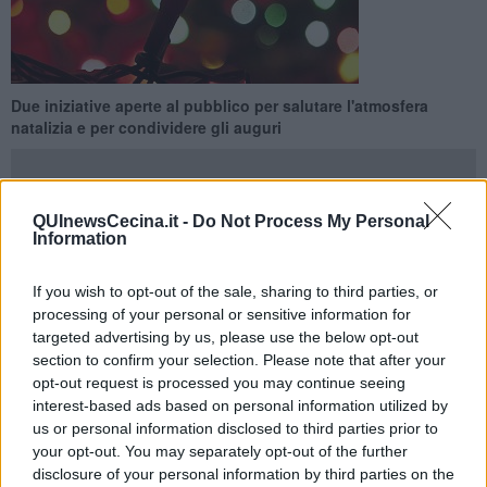
Due iniziative aperte al pubblico per salutare l'atmosfera
natalizia e per condividere gli auguri
QUInewsCecina.it -
Do Not Process My Personal
Information
BIBBONA —
Due eventi dedicati alle Festività Natalizie organizzati
dal Laboratorio Artistico Musicale di Bibbona, ProLoco e Comune di
If you wish to opt-out of the sale, sharing to third parties, or
Bibbona. Un’occasione speciale per scambiarsi gli auguri in
processing of your personal or sensitive information for
compagnia dei gruppi di musica d’insieme sia in formazioni
targeted advertising by us, please use the below opt-out
classiche che in quelle rock.
section to confirm your selection. Please note that after your
opt-out request is processed you may continue seeing
Domenica 14 al Teatro La Palestra alle ore 17 avrà luogo il
interest-based ads based on personal information utilized by
Concerto degli Auguri cui prenderanno parte i laboratori strumentali
us or personal information disclosed to third parties prior to
ad indirizzo bandistico svolti nelle classi seconda e terza della
your opt-out. You may separately opt-out of the further
scuola secondaria di primo grado grado Cielo D’Alcamo di Bibbona
disclosure of your personal information by third parties on the