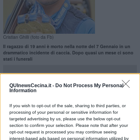
Cristian Ghilli (foto da Fb)
Il ragazzo di 19 anni è morto nella notte del 7 Gennaio in un
drammatico incidente di caccia. Dopo quasi un mese ci sono
stati i funerali
QUInewsCecina.it -
Do Not Process My Personal
Information
CECINA —
Si è tenuto questa mattina a Cecina il funerale di
Cristian Ghilli
, il ragazzo di 19 anni morto in ospedale nella notte
If you wish to opt-out of the sale, sharing to third parties, or
tra il 6 e il 7 Gennaio, dopo un drammatico incidente di caccia
processing of your personal or sensitive information for
avvenuto nel pomeriggio della Befana nella zona di Ponteginori. Il
targeted advertising by us, please use the below opt-out
ragazzo era rimasto ferito gravemente all'addome con un colpo di
section to confirm your selection. Please note that after your
fucile che si era sparato da solo accidentalmente dopo essere
opt-out request is processed you may continue seeing
caduto.
interest-based ads based on personal information utilized by