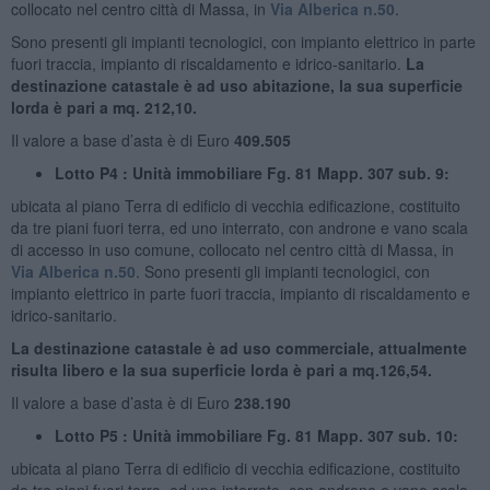
collocato nel centro città di Massa, in
Via Alberica n.50
.
Sono presenti gli impianti tecnologici, con impianto elettrico in parte
fuori traccia, impianto di riscaldamento e idrico-sanitario.
La
destinazione catastale è ad uso abitazione, la sua superficie
lorda è pari a mq. 212,10.
Il valore a base d’asta è di Euro
409.505
Lotto P4 : Unità immobiliare Fg. 81 Mapp. 307 sub. 9:
ubicata al piano Terra di edificio di vecchia edificazione, costituito
da tre piani fuori terra, ed uno interrato, con androne e vano scala
di accesso in uso comune, collocato nel centro città di Massa, in
Via Alberica n.50
. Sono presenti gli impianti tecnologici, con
impianto elettrico in parte fuori traccia, impianto di riscaldamento e
idrico-sanitario.
La destinazione catastale è ad uso commerciale, attualmente
risulta libero e la sua superficie lorda è pari a mq.126,54.
Il valore a base d’asta è di Euro
238.190
Lotto P5 : Unità immobiliare Fg. 81 Mapp. 307 sub. 10:
ubicata al piano Terra di edificio di vecchia edificazione, costituito
da tre piani fuori terra, ed uno interrato, con androne e vano scala