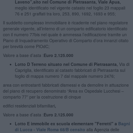
Laveno
”,sito nel Comune di Pietrasanta, Viale Apua,
meglio identificato nel vigente catasto nel foglio 23 mappali
76 e 251 graffati tra loro, 253, 890, 1692, 1693 e 955;
Il suddetto complesso immobiliare è ricadente nel piano regolatore
generale vigente, all’interno di un comparto edificatorio identificato
con il numero 77bis nel quale è ammessa l’edificazione tramite un
Piano di Inquadramento Operativo di Comparto d’ora innanzi citato
per brevità come PIOdC;
Valore a base d’asta :
Euro 2.125.000
Lotto D Terreno situato nel Comune di Pietrasanta,
Via di
Capriglia, identificato al catasto fabbricati di Pietrasanta sul
foglio di mappa numero 7 dal mappale numero 2476;
area con entrostanti fabbricati dismessi e da demolire in attuazione
del piano di recupero denominato “Area ex Ospedale Lucchesi –
comparto 77” per la costruzione di cinque
edifici residenziali bifamiliari
,
Valore a base d’asta :
Euro 2.125.000
Lotto E immobile ex scuola elementare "Ferretti" a
Bagni
di Lucca -
Viale Roma 68/B censito
alla Agenzia delle