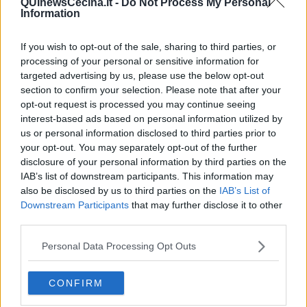
Carrara al Fg. 40 mappale 523 sub 5.
QUInewsCecina.it -
Do Not Process My Personal
Information
Il bene è attualmente locato con diritto di prelazione.
Il valore a base d’asta è di Euro
33.150,00
.
If you wish to opt-out of the sale, sharing to third parties, or
processing of your personal or sensitive information for
Lotto N:
terreni via Acquafiora, Bonascola
targeted advertising by us, please use the below opt-out
Trattasi di n. 3 terreni incolti, ubicati nel Comune di Carrara,
section to confirm your selection. Please note that after your
località Bonascola, Via Acquafiora.
Il tutto distinto al Catasta
opt-out request is processed you may continue seeing
Terreni del Comune di Carrara al fg. 77 Mapp. 880, 881, 882, per
interest-based ads based on personal information utilized by
una superficie complessiva di mq. 2.479. Il mappale 881
us or personal information disclosed to third parties prior to
corrisponde con il tratto di strada comunale via Acquafiora.
your opt-out. You may separately opt-out of the further
Il valore a base d’asta è di euro
35.700,00
.
disclosure of your personal information by third parties on the
IAB’s list of downstream participants. This information may
E’ fatto salvo il diritto di prelazione, ai sensi della legge 14 agosto
also be disclosed by us to third parties on the
IAB’s List of
1971 n. 817, da parte dei soggetti che sono titolari del diritto
Downstream Participants
that may further disclose it to other
medesimo. Per titolarità del diritto di prelazione occorrono: la
third parties.
qualifica di coltivatore diretto, il diritto di proprietà sul fondo
confinante, la contiguità materiale tra il fondo di proprietà ed il
Personal Data Processing Opt Outs
fondo oggetto di compravendita e la mancanza su quest’ultimo di
altri vincoli. Ad aggiudicazione provvisoria avvenuta, il terreno verrà
proposto ad eventuali prelazionari con le modalità descritte nel
CONFIRM
successivo articolo 10