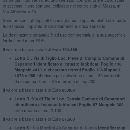
di accesso in uso comune, collocato nel centro città di Massa, in
Via Alberica n.50
.
Sono presenti gli impianti tecnologici, con impianto elettrico in parte
fuori traccia, impianto di riscaldamento e idrico-sanitario.
La destinazione catastale è ad uso commerciali, e la sua superficie
lorda è pari a mq.55,51.
Il valore a base d’asta è di Euro
104.489
Lotto Q : Via di Tiglio Loc. Pieve di Compito Comune di
Capannori identificato al catasto fabbricati Foglio 136
Mappale 441/1 e al catasto terreni Foglio 136 Mappali
1078 e 955
fabbricato per abitazione di mq. 130 corredato
da capanna di mq. 165 e terreno di mq. 705 .
Il valore a base d’asta è di Euro
80.000
Lotto R :Via di Tiglio Loc. Carraia Comune di Capannori
identificato al catasto fabbricati Foglio 87 Mappale 303
area urbana di mq. 2.100 .
Il valore a base d’asta è di Euro
57.500
Lotto S :
Via Mordini 48 Comune di Lucca
identificato al