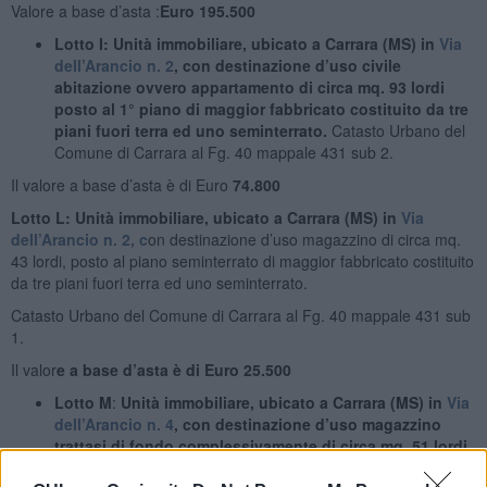
Valore a base d’asta :
Euro 195.500
Lotto I: Unità immobiliare, ubicato a Carrara (MS) in
Via
dell’Arancio n. 2
, con destinazione d’uso civile
abitazione ovvero appartamento di circa mq. 93 lordi
posto al 1° piano di maggior fabbricato costituito da tre
piani fuori terra
e
d uno seminterrato.
Catasto Urbano del
Comune di Carrara al Fg. 40 mappale 431 sub 2.
Il valore a base d’asta è di Euro
74.800
Lotto L: Unità immobiliare, ubicato a Carrara (MS) in
Via
dell’Arancio n. 2, c
on destinazione d’uso magazzino di circa mq.
43 lordi, posto al piano seminterrato di maggior fabbricato costituito
da tre piani fuori terra ed uno seminterrato.
Catasto Urbano del Comune di Carrara al Fg. 40 mappale 431 sub
1.
Il valor
e a base d’asta è di Euro 25.500
Lotto
M
:
Unità immobiliare, ubicato a Carrara (
MS) in
Via
dell’Arancio n. 4
, con destinazione d’uso magazzino
trattasi di fondo complessivamente di circa mq. 51 lordi
al piano terra di un palazzo
.Catasto Urbano del Comune di