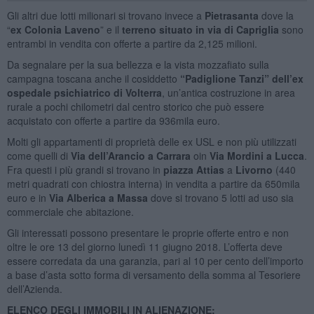
Gli altri due lotti milionari si trovano invece a
Pietrasanta
dove la
“
ex Colonia Laveno
” e il
terreno situato in via di Capriglia
sono
entrambi in vendita con offerte a partire da 2,125 milioni.
Da segnalare per la sua bellezza e la vista mozzafiato sulla
campagna toscana anche il cosiddetto
“Padiglione Tanzi” dell’ex
ospedale psichiatrico di Volterra
, un’antica costruzione in area
rurale a pochi chilometri dal centro storico che può essere
acquistato con offerte a partire da 936mila euro.
Molti gli appartamenti di proprietà delle ex USL e non più utilizzati
come quelli di
Via dell’Arancio a Carrara
oin
Via Mordini a Lucca
.
Fra questi i più grandi si trovano in
piazza Attias
a
Livorno
(440
metri quadrati con chiostra interna) in vendita a partire da 650mila
euro e in
Via Alberica a Massa
dove si trovano 5 lotti ad uso sia
commerciale che abitazione.
Gli interessati possono presentare le proprie offerte entro e non
oltre le ore 13 del giorno lunedì 11 giugno 2018. L’offerta deve
essere corredata da una garanzia, pari al 10 per cento dell’importo
a base d’asta sotto forma di versamento della somma al Tesoriere
dell’Azienda.
ELENCO DEGLI IMMOBILI IN ALIENAZIONE: