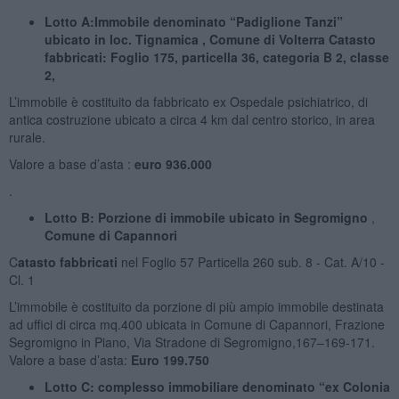
Lotto A
:Immobile denominato “Padiglione Tanzi”
ubicato in loc. Tignamica , Comune di
Volterra
Catasto
fabbricati: Foglio 175, particella 36, categoria B 2, classe
2,
L’immobile è costituito da fabbricato ex Ospedale psichiatrico, di
antica costruzione ubicato a circa 4 km dal centro storico, in area
rurale.
Valore a base d’asta :
euro 936.000
.
Lotto B
: Porzione di immobile ubicato in Segromigno
,
Comune di Capannori
C
atasto fabbricati
nel Foglio 57 Particella 260 sub. 8 - Cat. A/10 -
Cl. 1
L’immobile è costituito da porzione di più ampio immobile destinata
ad uffici di circa mq.400 ubicata in Comune di Capannori, Frazione
Segromigno in Piano, Via Stradone di Segromigno,167–169-171.
Valore a base d’asta:
Euro 199.750
Lotto C: complesso immobiliare denominato “ex Colonia