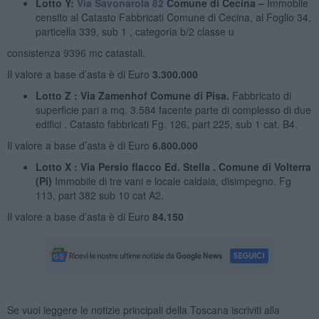
Lotto Y:
Via Savonarola 82
Comune di Cecina –
Immobile
censito al Catasto Fabbricati Comune di Cecina, al Foglio 34,
particella 339, sub 1 , categoria b/2 classe u
consistenza 9396 mc catastali.
Il valore a base d’asta è di Euro
3.300.000
Lotto Z : Via Zamenhof Comune di Pisa.
Fabbricato di
superficie pari a mq. 3.584 facente parte di complesso di due
edifici . Catasto fabbricati Fg. 126, part 225, sub 1 cat. B4.
Il valore a base d’asta è di Euro
6.800.000
Lotto X : Via Persio flacco Ed. Stella . Comune di Volterra
(Pi)
Immobile di tre vani e locale caldaia, disimpegno. Fg
113, part 382 sub 10 cat A2.
Il valore a base d’asta è di Euro
84.150
Se vuoi leggere le notizie principali della Toscana iscriviti alla