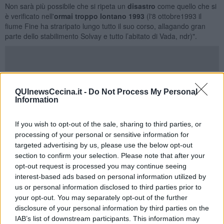
Non sarà più possibile che si ripeta un
disastro
come quello che si
è verificato nell'
ormai troppo lontano 1993
(l'8 ottobre1993 il
fiume Fine ha straripato lungo tutto il suo corso, allagando gran
parte dello stabilimento Solvay e tutto l’abitato di Vada, ndr)".
"Da quando sono stato nominato commissario di governo per la
realizzazione di quest'opera - ha ripreso Rossi - le cose sono
QUInewsCecina.it -
Do Not Process My Personal
Information
procedute speditamente e bene. E non abbiamo intenzione di
fermarci qui. Saremo soddisfatti soltanto dopo che saremo riusciti a
finanziare e completare anche gli interventi per dare
If you wish to opt-out of the sale, sharing to third parties, or
completamento alla messa in sicurezza di Vada".
processing of your personal or sensitive information for
targeted advertising by us, please use the below opt-out
Rossi nel corso del sopralluogo ha avuto modo di ripercorrere la
storia di questa zona costiera. A partire dal quel
disastroso 8
section to confirm your selection. Please note that after your
ottobre 1993
, giorno in cui il Fine straripò lungo tutto il suo corso,
opt-out request is processed you may continue seeing
allagando gran parte dello stabilimento Solvay e tutto l'abitato di
interest-based ads based on personal information utilized by
Vada, rompendo 200 metri di rilevato ferroviario e determinando
us or personal information disclosed to third parties prior to
una grave situazione di pericolo che portò all'evacuazione di
your opt-out. You may separately opt-out of the further
numerose famiglie in località Fanfani.
disclosure of your personal information by third parties on the
IAB’s list of downstream participants. This information may
Da quel giorno è iniziata una
lunga attesa per ottenere