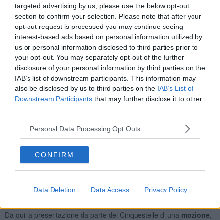
targeted advertising by us, please use the below opt-out
Un passo indietro, secondo il M5s di Rosignano, soprattutto nei
section to confirm your selection. Please note that after your
confronti della
legalità
. "L’appartamento confiscato di Rosignano
opt-out request is processed you may continue seeing
Solvay - afferma
Francesco Serretti
, capogruppo dei pentastellati
in consiglio comunale - ha un alto valore simbolico, rappresenta
interest-based ads based on personal information utilized by
l'affermazione della legalità, la capacità che ha lo Stato di togliere
us or personal information disclosed to third parties prior to
ricchezze alla mafia per ridistribuirle ai cittadini, costituisce, in
your opt-out. You may separately opt-out of the further
concreto, sia una risorsa per il territorio, sia un’opportunità di
disclosure of your personal information by third parties on the
sviluppo e di crescita civile, di affermazione di democrazia".
IAB’s list of downstream participants. This information may
also be disclosed by us to third parties on the
IAB’s List of
Downstream Participants
that may further disclose it to other
third parties.
"Come conseguenza della revoca - aggiunge la consigliera M5s
Personal Data Processing Opt Outs
Elisa Becherini
- l’appartamento verrà messo all'
asta giudiziaria
,
con il rischio che possa ritornare nella disponibilità, magari indiretta,
del precedente proprietario a cui era stato confiscato. La perdita
CONFIRM
della disponibilità dell’appartamento, e della possibilità di una
destinazione ad
uso sociale
, afferma l’incapacità, da parte
dell’amministrazione comunale, a perseguire e concretizzare gli
impegni presi davanti ai cittadini per l’affermazione della legalità e
Data Deletion
Data Access
Privacy Policy
della giustizia".
Da qui la presentazione da parte dei Cinquestelle di una
mozione
,