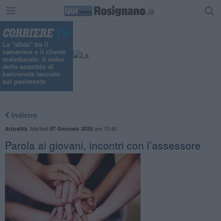
La "sfida" tra il
cameriere e il cliente
maleducato: il video
dello scambio di
banconote lanciate
sul pavimento
Indietro
,
Martedì
ore 13:40
Attualità
07 Gennaio 2025
Parola ai giovani, incontri con l’assessore