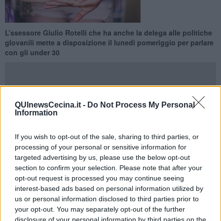
L’ssessore Giulio Rotelli che ha anche la delega alle politiche
gIovanili mette a disposizione il lunedì pomeriggio per parlare
con gli under 30
QUInewsCecina.it -
Do Not Process My Personal
Information
ROSIGNANO MARITTIMO —
Prima di tutto ascoltare, per capire i
desideri, le speranze, i problemi, i sogni che vorrebbero realizzare
nel loro futuro. E proprio verso i giovani, i protagonisti di oggi e di
If you wish to opt-out of the sale, sharing to third parties, or
domani, l’Amministrazione comunale vuole mettere a disposizione
processing of your personal or sensitive information for
strumenti utili per la loro crescita, per il passaggio dall’adolescenza
targeted advertising by us, please use the below opt-out
all’età adulta.
section to confirm your selection. Please note that after your
“A partire da questo mese di gennaio 2025, per la precisione da
opt-out request is processed you may continue seeing
lunedì 13 - ha spiegato l’assessore Giulio Rotelli che ha anche la
interest-based ads based on personal information utilized by
delega alle politiche gIovanili - metterò a disposizione il lunedì
us or personal information disclosed to third parties prior to
pomeriggio dalle 17 alle 19 la saletta del Centro Culturale Le
your opt-out. You may separately opt-out of the further
Creste (in via della Costituzione a Rosignano Solvay) per incontri di
disclosure of your personal information by third parties on the