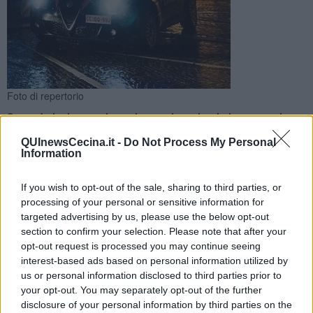
Foto di repertorio
Secondo la ricostruzione cinque giovani turisti sono stati
aggrediti fisicamente da altre persone per futili motivi nella
QUInewsCecina.it -
Do Not Process My Personal
notte tra sabato e domenica
Information
If you wish to opt-out of the sale, sharing to third parties, or
processing of your personal or sensitive information for
targeted advertising by us, please use the below opt-out
section to confirm your selection. Please note that after your
ROSIGNANO MARITTIMO —
Sono stati identificati e deferiti
opt-out request is processed you may continue seeing
all’Autorità Giudiziaria 5 persone per
l’aggressione provocata la
notte tra sabato e domenica a Castiglioncello
. Una maxi rissa
interest-based ads based on personal information utilized by
con circa 50 ragazzi coinvolti alla pineta Marradi.
us or personal information disclosed to third parties prior to
your opt-out. You may separately opt-out of the further
All'arrivo di polizia e carabinieri, intorno alle 2,30, sono stati
disclosure of your personal information by third parties on the
identificati solo 5 giovani che hanno raccontato di essere stati