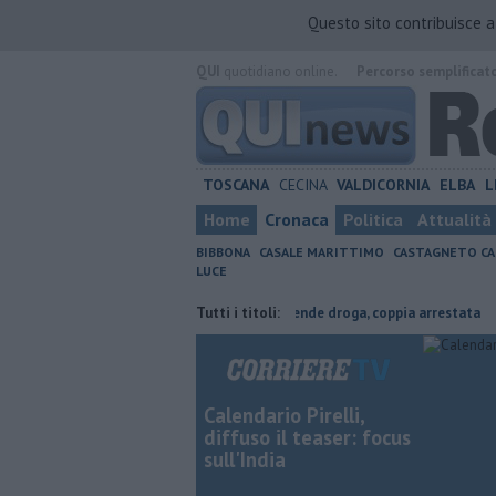
Questo sito contribuisce 
QUI
quotidiano online.
Percorso semplificat
TOSCANA
CECINA
VALDICORNIA
ELBA
L
Home
Cronaca
Politica
Attualità
BIBBONA
CASALE MARITTIMO
CASTAGNETO CA
LUCE
fagricoltura contraria
Coltiva e vende droga, coppia arrestata
Tutti i titoli:
Cad
Calendario Pirelli,
diffuso il teaser: focus
sull'India