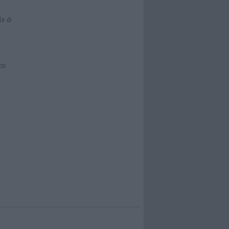
le di
zzi