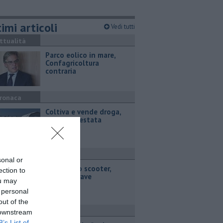
imi articoli
Vedi tutti
ttualità
Parco eolico in mare,
Confagricoltura
contraria
ronaca
Coltiva e vende droga,
coppia arrestata
ronaca
sonal or
Cade dallo scooter,
ection to
55enne grave
ou may
 personal
out of the
ttualità
 downstream
B’s List of