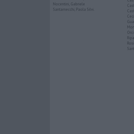
Cas
Nocentini, Gabriele
Cas
Santarnecchi, Paola Silvi.
Cast
Cec
Guar
Mon
Orc
Ripa
Ros
San