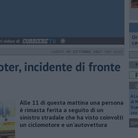
Or
ca
SABATO
07 OTTOBRE 2017
ORE 16:55
ter, incidente di fronte
Q
A L
Alle 11 di questa mattina una persona
di 
Scar
è rimasta ferita a seguito di un
con 
sinistro stradale che ha visto coinvolti
QUI
un ciclomotore e un'autovettura