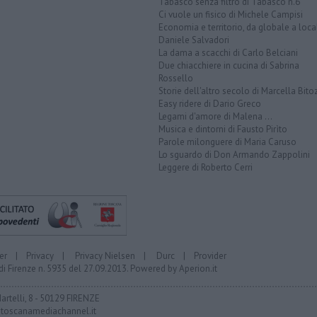
Tabasco senza filtro di Tabasco n.6
Ci vuole un fisico di Michele Campisi
Economia e territorio, da globale a loca
Daniele Salvadori
La dama a scacchi di Carlo Belciani
Due chiacchiere in cucina di Sabrina
Rossello
Storie dell'altro secolo di Marcella Bito
Easy ridere di Dario Greco
Legami d'amore di Malena ...
Musica e dintorni di Fausto Pirìto
Parole milonguere di Maria Caruso
Lo sguardo di Don Armando Zappolini
Leggere di Roberto Cerri
er
|
Privacy
|
Privacy Nielsen
|
Durc
|
Provider
di Firenze n. 5935 del 27.09.2013. Powered by
Aperion.it
Martelli, 8 - 50129 FIRENZE
toscanamediachannel.it