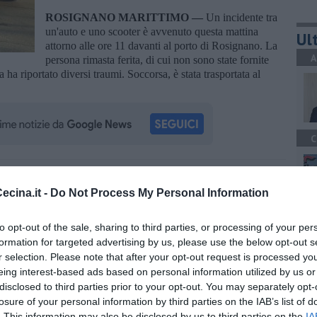
ROSIGNANO MARITTIMO —
Un incidente tra
un'auto e uno scooter è avvenuto questa mattina
Ult
attorno alle ore 11 davanti al porto di Rosignano. La
A
persona rimasta ferita, di cui non sono state fornite
a riportato diversi traumi. Soccorsa, è stata trasportata al
C
oscana iscriviti alla
Newsletter QUInews - ToscanaMedia.
cina.it -
Do Not Process My Personal Information
amente nella tua casella di posta.
C
to opt-out of the sale, sharing to third parties, or processing of your per
formation for targeted advertising by us, please use the below opt-out s
r selection. Please note that after your opt-out request is processed y
i calvario
eing interest-based ads based on personal information utilized by us or
ubblica
disclosed to third parties prior to your opt-out. You may separately opt-
A
losure of your personal information by third parties on the IAB’s list of
. This information may also be disclosed by us to third parties on the
IA