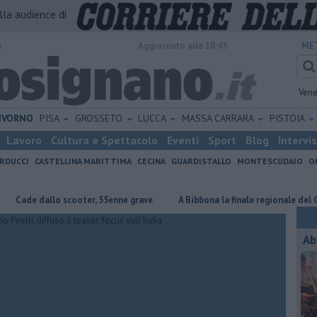
alla audience di
o
Aggiornato alle 18:45
ME
Vene
IVORNO
PISA
GROSSETO
LUCCA
MASSA CARRARA
PISTOIA
Lavoro
Cultura e Spettacolo
Eventi
Sport
Blog
Intervi
RDUCCI
CASTELLINA MARITTIMA
CECINA
GUARDISTALLO
MONTESCUDAIO
O
e dallo scooter, 55enne grave
A Bibbona la finale regionale del Cantag
Ab