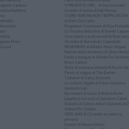
ale Marittimo
Psico-cose di Federica Giusti
tagneto Carducci
VI PRESENTO I MIEI... di Dino Fiumalbi
ellina Marittima
Le stelle di Astrea di Edit Permay
ina
STORIE VISPE MA NON TROPPO DISTR
distallo
di Dario Dal Canto
tescudaio
Progettare il benessere di Erica Fiumalbi
iano
La Toscana della birra di Davide Cappan
rbella
Cose strane e posti assurdi di Blue Lam
ignano M.mo
Storielba di Alessandro Canestrelli
ta Luce
NEURONEWS di Alberto Arturo Vergani
Pensieri della domenica di Libero Ventur
Fauda e balagan di Alfredo De Girolam
Enrico Catassi
Storie di ordinaria umanità di Nicolò Ste
Parole in viaggio di Tito Barbini
Turbative di Franco Bonciani
Lo scrittore sfigato di Enrico Guerrini e
Gordiano Lupi
Raccontare di Gusto di Rubina Rovini
Legalità e non solo di Salvatore Calleri
Shalom La Cultura della Solidarietà di 
Andrea Pio Cristiani
VERSI-AMO di Chi mette al centro la
persona
Eureka! di Nausica Manzi