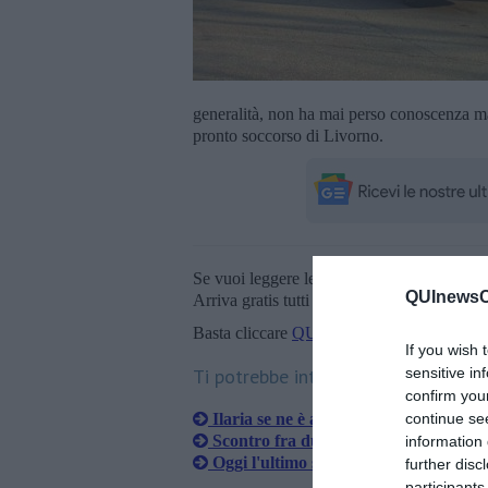
generalità, non ha mai perso conoscenza ma h
pronto soccorso di Livorno.
Se vuoi leggere le notizie principali della T
QUInewsCe
Arriva gratis tutti i giorni alle 20:00 dirett
Basta cliccare
QUI
If you wish 
Ti potrebbe interessare anche:
sensitive in
confirm you
Ilaria se ne è andata dopo 51 giorni d
continue se
Scontro fra due auto su via della Rep
information 
Oggi l'ultimo saluto a Giada
further disc
participants