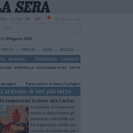
25°
35°
TEO:
CECINA
QuiNews.net
rdì
07 Agosto 2026
PRATO
FIRENZE
SIENA
AREZZO
ste
Animali
Pubblicità
Contatti
RCIANO
RIPARBELLA
ROSIGNANO M.MO
SANTA
iro
Parco eolico in mare, Confagricoltura contraria
Coltiva e vend
L'articolo di ieri più letto
iti sequestrati in dono alla Caritas
La Guardia di Finanza ha
messo a disposizione gli
indumenti contraffatti ed
hà organizzato anche una
raccolta di solidarietà per i