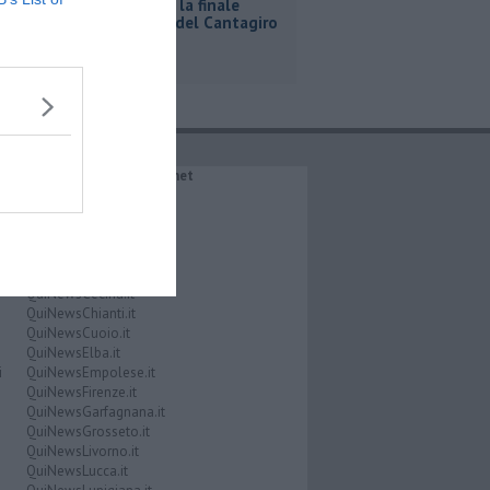
A Bibbona la finale
regionale del Cantagiro
IL NETWORK QuiNews.net
QuiNewsAbetone.it
QuiNewsAmiata.it
QuiNewsAnimali.it
QuiNewsArezzo.it
QuiNewsCasentino.it
QuiNewsCecina.it
QuiNewsChianti.it
QuiNewsCuoio.it
QuiNewsElba.it
i
QuiNewsEmpolese.it
QuiNewsFirenze.it
QuiNewsGarfagnana.it
QuiNewsGrosseto.it
QuiNewsLivorno.it
QuiNewsLucca.it