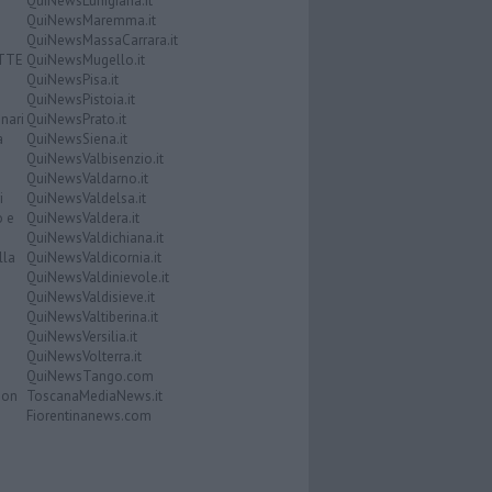
QuiNewsLunigiana.it
QuiNewsMaremma.it
QuiNewsMassaCarrara.it
ATTE
QuiNewsMugello.it
QuiNewsPisa.it
QuiNewsPistoia.it
nari
QuiNewsPrato.it
a
QuiNewsSiena.it
QuiNewsValbisenzio.it
QuiNewsValdarno.it
i
QuiNewsValdelsa.it
o e
QuiNewsValdera.it
QuiNewsValdichiana.it
lla
QuiNewsValdicornia.it
QuiNewsValdinievole.it
QuiNewsValdisieve.it
QuiNewsValtiberina.it
QuiNewsVersilia.it
QuiNewsVolterra.it
QuiNewsTango.com
Don
ToscanaMediaNews.it
Fiorentinanews.com