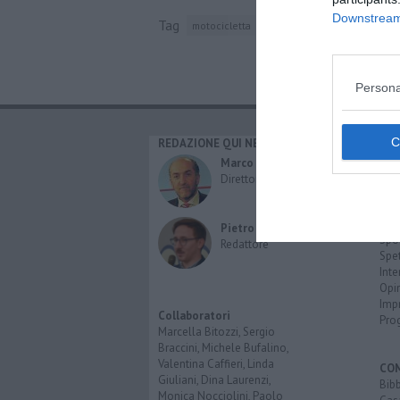
Downstream 
Tag
motocicletta
rosignano marittimo
incid
Persona
REDAZIONE QUI NEWS
CAT
Cro
Marco Migli
Poli
Direttore Responsabile
Attu
Eco
Cult
Pietro Mattonai
Spo
Redattore
Spet
Inte
Opi
Imp
Collaboratori
Pro
Marcella Bitozzi, Sergio
Braccini, Michele Bufalino,
Valentina Caffieri, Linda
CO
Giuliani, Dina Laurenzi,
Bib
Monica Nocciolini, Paolo