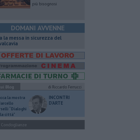
più bisognosi
DOMANI AVVENNE
a la messa in sicurezza del
valcavia
ui Blog
di Riccardo Ferrucci
INCONTRI
ucca la mostra
D'ARTE
Marcello
selli “Dialoghi
la città"
Condoglianze