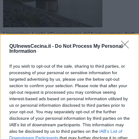
L'operazione è volta all'accertamento del funzionamento degli
organi di scarico e comporterà l'aumento del transito di acqua
QUInewsCecina.it -
Do Not Process My Personal
Information
If you wish to opt-out of the sale, sharing to third parties, or
processing of your personal or sensitive information for
ROSIGNANO MARITTIMO —
Giovedì 16 Gennaio 2025 è prevista
targeted advertising by us, please use the below opt-out
l’apertura di entrambe le paratoie dello scarico di fondo della
diga
section to confirm your selection. Please note that after your
di Santa Luce
. Avverrà nell’arco temporale fra le ore 9,30 e le ore
opt-out request is processed you may continue seeing
1. Lo ha comunicato Società Solvay Chimica Italia s.p.a., in qualità
interest-based ads based on personal information utilized by
di concessionario della diga.
us or personal information disclosed to third parties prior to
your opt-out. You may separately opt-out of the further
L'operazione è volta all'accertamento del funzionamento degli
disclosure of your personal information by third parties on the
organi di scarico e comporterà il transito di acqua di circa 25
IAB’s list of downstream participants. This information may
mc/sec. Tale portata d'acqua non dovrebbe comportare un
superamento della soglia di sicurezza stabilita dal decreto della
also be disclosed by us to third parties on the
IAB’s List of
Regione Toscana del 14 gennaio 2018 (prot. 1948).
Downstream Participants
that may further disclose it to other