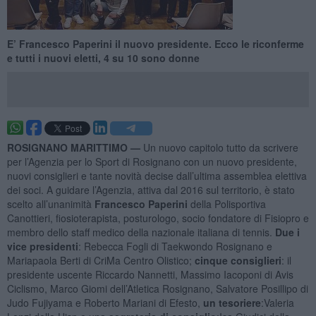
E’ Francesco Paperini il nuovo presidente. Ecco le riconferme
e tutti i nuovi eletti, 4 su 10 sono donne
ROSIGNANO MARITTIMO —
Un nuovo capitolo tutto da scrivere
per l’Agenzia per lo Sport di Rosignano con un nuovo presidente,
nuovi consiglieri e tante novità decise dall’ultima assemblea elettiva
dei soci. A guidare l’Agenzia, attiva dal 2016 sul territorio, è stato
scelto all’unanimità
Francesco Paperini
della Polisportiva
Canottieri, fiosioterapista, posturologo, socio fondatore di Fisiopro e
membro dello staff medico della nazionale italiana di tennis.
Due i
vice presidenti
: Rebecca Fogli di Taekwondo Rosignano e
Mariapaola Berti di CriMa Centro Olistico;
cinque consiglieri
: il
presidente uscente Riccardo Nannetti, Massimo Iacoponi di Avis
Ciclismo, Marco Giomi dell’Atletica Rosignano, Salvatore Posillipo di
Judo Fujiyama e Roberto Mariani di Efesto,
un tesoriere
:Valeria