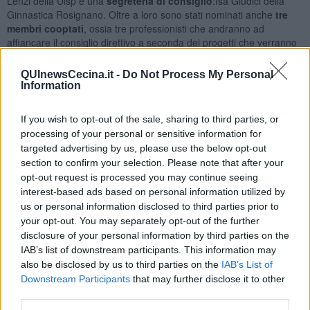
Lenzi della Uisp e una
segreteria di consiglio
:Isa Giudici della
Ginnastica Rosignano. Oltre a loro sono stati nominati anche
tre
membri cooptati
, ossia tre professionisti che andranno ad
affiancare il consiglio direttivo a seconda dei progetti che verranno
portati avanti dall’Agenzia: Luciano Tei, Andrea Leonardi e Luano
Casalini e
tre probiviri
: Paolo Pescia, Maurizio Tempestini e Paola
QUInewsCecina.it -
Do Not Process My Personal
Giuntoli che potranno intervenire in caso di discordie.
Information
Adesso che tutte le cariche sono state decise, nelle prossime
settimane si riuniranno per definire ruoli e nuove progettualità, oltre
If you wish to opt-out of the sale, sharing to third parties, or
a portare avanti i tanti progetti già in corso dell’Agenzia per lo Sport,
processing of your personal or sensitive information for
una rete di associazioni sportive locali che ha da sempre l’obiettivo
targeted advertising by us, please use the below opt-out
di fare squadra e di promuovere lo sport in tutte le sue forme
section to confirm your selection. Please note that after your
guardando al benessere fisico e all’aggregazione sociale.
opt-out request is processed you may continue seeing
interest-based ads based on personal information utilized by
us or personal information disclosed to third parties prior to
your opt-out. You may separately opt-out of the further
“Ringrazio di cuore il vecchio consiglio -
ha detto il presidente
disclosure of your personal information by third parties on the
uscente Riccardo Nannetti
- le associazioni sportive, i tanti
IAB’s list of downstream participants. This information may
professionisti, le varie realtà e tutto il mondo dello sport locale per il
also be disclosed by us to third parties on the
IAB’s List of
lavoro svolto assieme in questi anni, il sostegno e la fiducia che mi
Downstream Participants
that may further disclose it to other
hanno concesso. Quello di Rosignano è un ricco e variegato
third parties.
tessuto sportivo, con centinaia di giovani atleti e talenti dello sport.