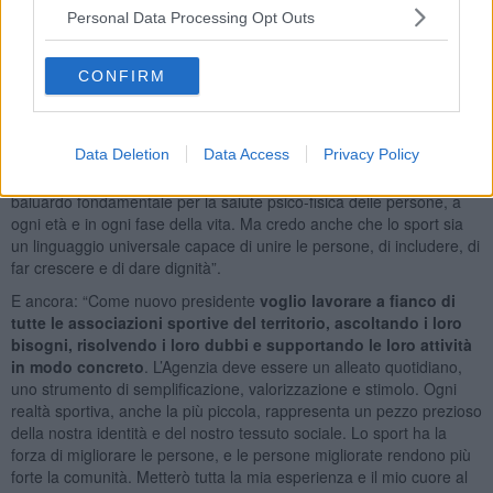
Un territorio che ha davvero enormi potenzialità e sono certo che il
Personal Data Processing Opt Outs
nuovo presidente, al quale faccio i migliori auguri di buon lavoro,
saprà fare bene”.
CONFIRM
“Sono cresciuto a Rosignano Solvay, ed è qui che ho scoperto i
primi valori dello sport: il rispetto, il sacrificio, il gioco di squadra.
Essere chiamato a guidare l’Agenzia per lo Sport del mio territorio -
Data Deletion
Data Access
Privacy Policy
ha spiegato Francesco Paperini - è per me un onore profondo e
una grande responsabilità. Credo fermamente che lo sport sia un
baluardo fondamentale per la salute psico-fisica delle persone, a
ogni età e in ogni fase della vita. Ma credo anche che lo sport sia
un linguaggio universale capace di unire le persone, di includere, di
far crescere e di dare dignità”.
E ancora: “Come nuovo presidente
voglio lavorare a fianco di
tutte le associazioni sportive del territorio, ascoltando i loro
bisogni, risolvendo i loro dubbi e supportando le loro attività
in modo concreto
. L’Agenzia deve essere un alleato quotidiano,
uno strumento di semplificazione, valorizzazione e stimolo. Ogni
realtà sportiva, anche la più piccola, rappresenta un pezzo prezioso
della nostra identità e del nostro tessuto sociale. Lo sport ha la
forza di migliorare le persone, e le persone migliorate rendono più
forte la comunità. Metterò tutta la mia esperienza e il mio cuore al