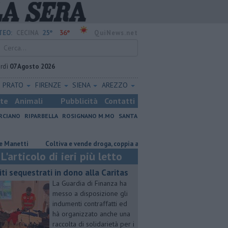
25°
36°
TEO:
CECINA
QuiNews.net
rdì
07 Agosto 2026
PRATO
FIRENZE
SIENA
AREZZO
ste
Animali
Pubblicità
Contatti
RCIANO
RIPARBELLA
ROSIGNANO M.MO
SANTA
ti
Coltiva e vende droga, coppia arrestata
Cade dallo scooter, 55
L'articolo di ieri più letto
iti sequestrati in dono alla Caritas
La Guardia di Finanza ha
messo a disposizione gli
indumenti contraffatti ed
hà organizzato anche una
raccolta di solidarietà per i