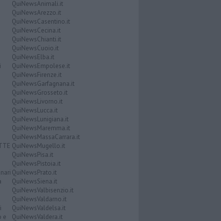
QuiNewsAnimali.it
QuiNewsArezzo.it
QuiNewsCasentino.it
QuiNewsCecina.it
QuiNewsChianti.it
QuiNewsCuoio.it
QuiNewsElba.it
i
QuiNewsEmpolese.it
QuiNewsFirenze.it
QuiNewsGarfagnana.it
QuiNewsGrosseto.it
QuiNewsLivorno.it
QuiNewsLucca.it
QuiNewsLunigiana.it
QuiNewsMaremma.it
QuiNewsMassaCarrara.it
ATTE
QuiNewsMugello.it
QuiNewsPisa.it
QuiNewsPistoia.it
nari
QuiNewsPrato.it
a
QuiNewsSiena.it
QuiNewsValbisenzio.it
QuiNewsValdarno.it
i
QuiNewsValdelsa.it
o e
QuiNewsValdera.it