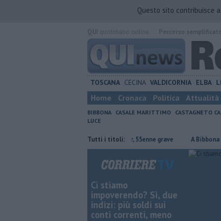
Questo sito contribuisce 
QUI
quotidiano online.
Percorso semplificat
TOSCANA
CECINA
VALDICORNIA
ELBA
L
Home
Cronaca
Politica
Attualità
BIBBONA
CASALE MARITTIMO
CASTAGNETO CA
LUCE
pia arrestata
Cade dallo scooter, 55enne grave
Tutti i titoli:
A Bibbona la final
Ci stiamo
impoverendo? Sì, due
indizi: più soldi sui
conti correnti, meno