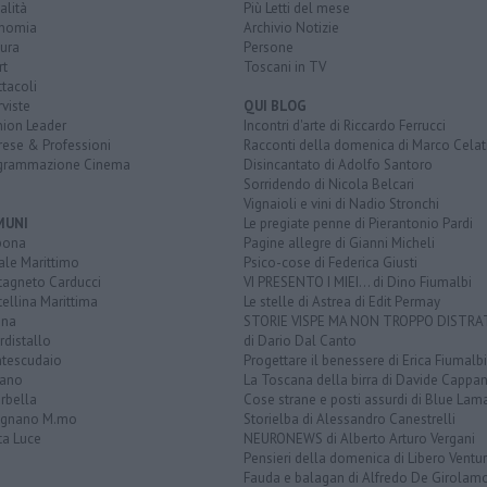
alità
Più Letti del mese
nomia
Archivio Notizie
ura
Persone
rt
Toscani in TV
tacoli
rviste
QUI BLOG
nion Leader
Incontri d'arte di Riccardo Ferrucci
rese & Professioni
Racconti della domenica di Marco Celat
grammazione Cinema
Disincantato di Adolfo Santoro
Sorridendo di Nicola Belcari
Vignaioli e vini di Nadio Stronchi
MUNI
Le pregiate penne di Pierantonio Pardi
bona
Pagine allegre di Gianni Micheli
ale Marittimo
Psico-cose di Federica Giusti
tagneto Carducci
VI PRESENTO I MIEI... di Dino Fiumalbi
ellina Marittima
Le stelle di Astrea di Edit Permay
ina
STORIE VISPE MA NON TROPPO DISTR
distallo
di Dario Dal Canto
tescudaio
Progettare il benessere di Erica Fiumalbi
iano
La Toscana della birra di Davide Cappan
rbella
Cose strane e posti assurdi di Blue Lam
ignano M.mo
Storielba di Alessandro Canestrelli
ta Luce
NEURONEWS di Alberto Arturo Vergani
Pensieri della domenica di Libero Ventur
Fauda e balagan di Alfredo De Girolam