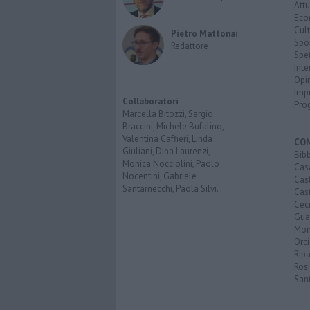
Attu
Eco
Cult
Pietro Mattonai
Spo
Redattore
Spet
Inte
Opi
Imp
Collaboratori
Pro
Marcella Bitozzi, Sergio
Braccini, Michele Bufalino,
Valentina Caffieri, Linda
CO
Giuliani, Dina Laurenzi,
Bib
Monica Nocciolini, Paolo
Cas
Nocentini, Gabriele
Cas
Santarnecchi, Paola Silvi.
Cast
Cec
Guar
Mon
Orc
Ripa
Ros
San