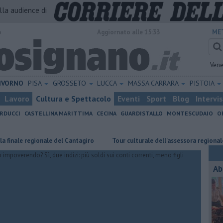
alla audience di
o
Aggiornato alle 15:33
ME
Vene
IVORNO
PISA
GROSSETO
LUCCA
MASSA CARRARA
PISTOIA
Lavoro
Cultura e Spettacolo
Eventi
Sport
Blog
Intervi
RDUCCI
CASTELLINA MARITTIMA
CECINA
GUARDISTALLO
MONTESCUDAIO
O
e regionale del Cantagiro
Tour culturale dell'assessora regionale Manet
Ab