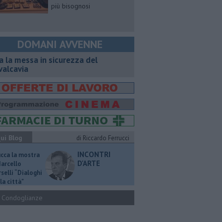
più bisognosi
DOMANI AVVENNE
a la messa in sicurezza del
valcavia
ui Blog
di Riccardo Ferrucci
INCONTRI
ucca la mostra
D'ARTE
Marcello
selli “Dialoghi
la città"
Condoglianze