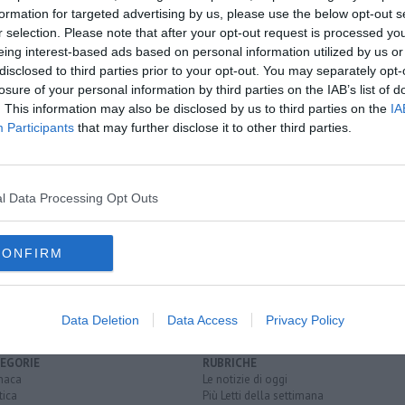
formation for targeted advertising by us, please use the below opt-out s
r selection. Please note that after your opt-out request is processed y
oscana iscriviti alla
Newsletter QUInews - ToscanaMedia.
amente nella tua casella di posta.
eing interest-based ads based on personal information utilized by us or
disclosed to third parties prior to your opt-out. You may separately opt-
losure of your personal information by third parties on the IAB’s list of
. This information may also be disclosed by us to third parties on the
IA
Participants
that may further disclose it to other third parties.
iche
resso libero
l Data Processing Opt Outs
essandro franchi
bandiera blu
acrilico
segatura
anni sessanta
CONFIRM
iti
Data Deletion
Data Access
Privacy Policy
EGORIE
RUBRICHE
naca
Le notizie di oggi
tica
Più Letti della settimana