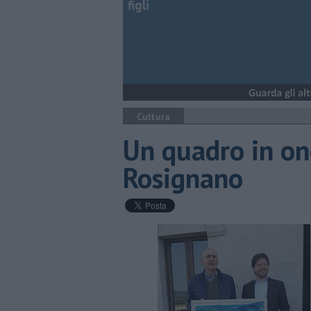
figli
Cultura
Un quadro in ono
Rosignano