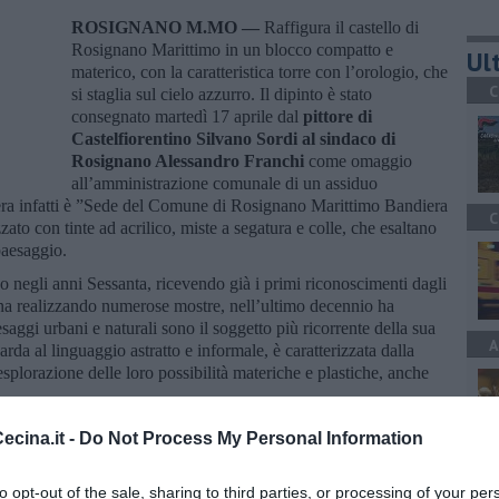
ROSIGNANO M.MO —
Raffigura il castello di
Rosignano Marittimo in un blocco compatto e
Ult
materico, con la caratteristica torre con l’orologio, che
C
si staglia sul cielo azzurro. Il dipinto è stato
consegnato martedì 17 aprile dal
pittore di
Castelfiorentino Silvano Sordi al sindaco di
Rosignano Alessandro Franchi
come omaggio
all’amministrazione comunale di un assiduo
l’opera infatti è ”Sede del Comune di Rosignano Marittimo Bandiera
C
zato con tinte ad acrilico, miste a segatura e colle, che esaltano
paesaggio.
ico negli anni Sessanta, ricevendo già i primi riconoscimenti dagli
na realizzando numerose mostre, nell’ultimo decennio ha
saggi urbani e naturali sono il soggetto più ricorrente della sua
A
rda al linguaggio astratto e informale, è caratterizzata dalla
’esplorazione delle loro possibilità materiche e plastiche, anche
cina.it -
Do Not Process My Personal Information
C
to opt-out of the sale, sharing to third parties, or processing of your per