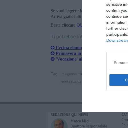
sensitive in
confirm you
Se vuoi leggere le notizie principali della T
Arriva gratis tutti i giorni alle 20:00 dirett
continue se
information 
Basta cliccare
QUI
further disc
participants
Ti potrebbe interessare anche:
Downstream 
Cecina elimina le barriere architetton
Primavera in musica, tre eventi ad ing
'Vocazione' al Castello Pasquini
Persona
Tag
rosignano marittimo
castelfiorentino
al
anni settanta
toscana
spagna
stati un
REDAZIONE QUI NEWS
CAT
Cro
Marco Migli
Poli
Direttore Responsabile