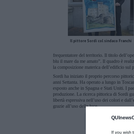
Il pittore Sordi col sindaco Franchi
frequentatore del territorio. Il titolo del
blu il mare da me amato”. Il quadro è realiz
la composizione materica dell’edificio sul 
Sordi ha iniziato il proprio percorso pittor
anni Settanta. Ha operato a lungo in Tosca
esposto anche in Spagna e Stati Uniti. I pae
produzione. La ricerca pittorica di Sordi gua
libertà espressiva nell’uso dei colori e dall
grazie all’uso della luce.
QUInewsCe
If you wish 