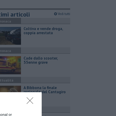
imi articoli
Vedi tutti
ronaca
Coltiva e vende droga,
coppia arrestata
ronaca
Cade dallo scooter,
55enne grave
ttualità
A Bibbona la finale
regionale del Cantagiro
ultura e Spettacolo
sonal or