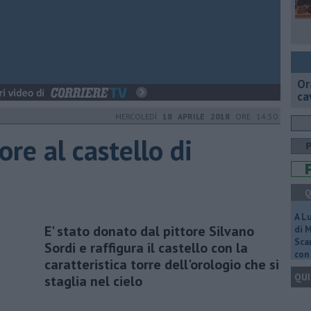
Or
ca
MERCOLEDÌ
18 APRILE 2018
ORE 14:50
re al castello di
Q
A L
E' stato donato dal pittore Silvano
di 
Scar
Sordi e raffigura il castello con la
con 
caratteristica torre dell'orologio che si
QUI
staglia nel cielo