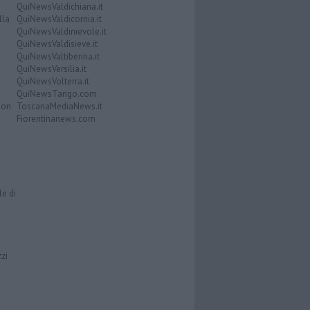
QuiNewsValdichiana.it
lla
QuiNewsValdicornia.it
QuiNewsValdinievole.it
QuiNewsValdisieve.it
QuiNewsValtiberina.it
QuiNewsVersilia.it
QuiNewsVolterra.it
QuiNewsTango.com
Don
ToscanaMediaNews.it
Fiorentinanews.com
le di
zzi