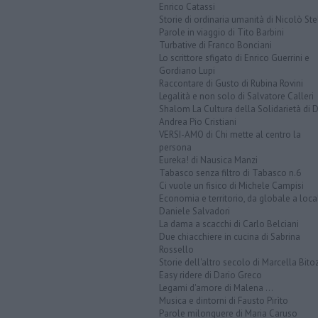
Enrico Catassi
Storie di ordinaria umanità di Nicolò Ste
Parole in viaggio di Tito Barbini
Turbative di Franco Bonciani
Lo scrittore sfigato di Enrico Guerrini e
Gordiano Lupi
Raccontare di Gusto di Rubina Rovini
Legalità e non solo di Salvatore Calleri
Shalom La Cultura della Solidarietà di 
Andrea Pio Cristiani
VERSI-AMO di Chi mette al centro la
persona
Eureka! di Nausica Manzi
Tabasco senza filtro di Tabasco n.6
Ci vuole un fisico di Michele Campisi
Economia e territorio, da globale a loca
Daniele Salvadori
La dama a scacchi di Carlo Belciani
Due chiacchiere in cucina di Sabrina
Rossello
Storie dell'altro secolo di Marcella Bito
Easy ridere di Dario Greco
Legami d'amore di Malena ...
Musica e dintorni di Fausto Pirìto
Parole milonguere di Maria Caruso