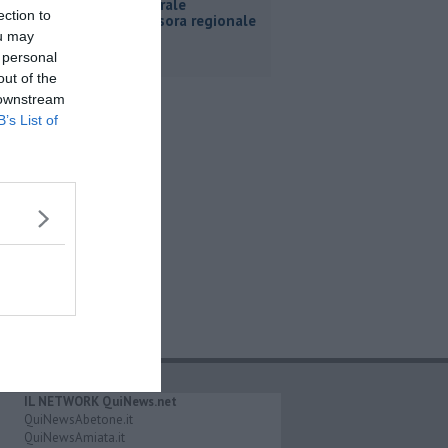
Tour culturale
ection to
dell'assessora regionale
Manetti
ou may
 personal
out of the
 downstream
B’s List of
IL NETWORK QuiNews.net
QuiNewsAbetone.it
QuiNewsAmiata.it