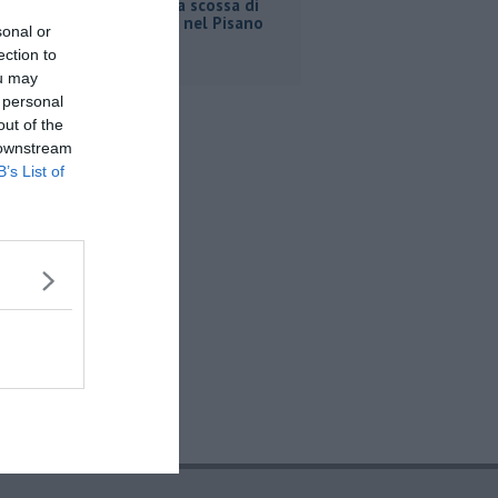
Ancora una scossa di
terremoto nel Pisano
sonal or
ection to
ou may
 personal
out of the
 downstream
B’s List of