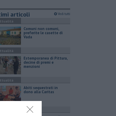
imi articoli
Vedi tutti
ttualità
Comuni non comuni,
preferite le casette di
Vada
ttualità
Estemporanea di Pittura,
decine di premi e
menzioni
ttualità
Abiti sequestrati in
dono alla Caritas
ttualità