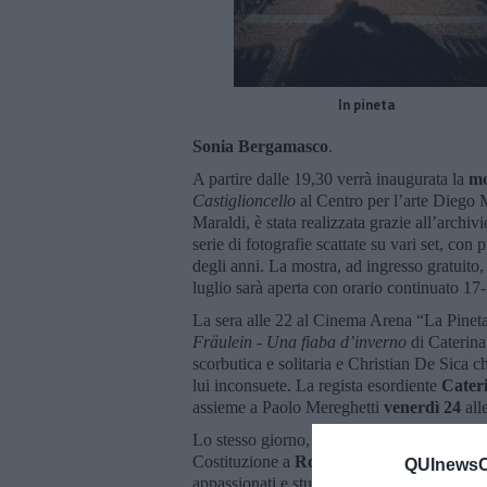
In pineta
Sonia Bergamasco
.
A partire dalle 19,30 verrà inaugurata la
mo
Castiglioncello
al Centro per l’arte Diego M
Maraldi, è stata realizzata grazie all’archi
serie di fotografie scattate su vari set, con
degli anni. La mostra, ad ingresso gratuito,
luglio sarà aperta con orario continuato 17
La sera alle 22 al Cinema Arena “La Pineta” 
Fräulein - Una fiaba d’inverno
di Caterina
scorbutica e solitaria e Christian De Sica c
lui inconsuete. La regista esordiente
Cater
assieme a Paolo Mereghetti
venerdì 24
all
Lo stesso giorno, la mattina alle 10,30 nell
Costituzione a
Rosignano Solvay
, Antone
QUInewsCe
appassionati e studenti con proiezione del