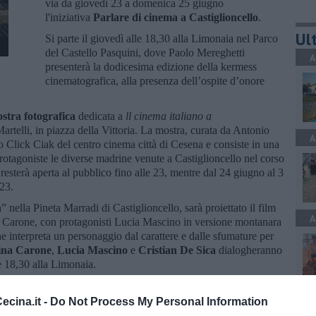
via da giovedì 23 a domenica 25 giugno
l'iniziativa
Parlare di cinema a Castiglioncello
.
Ult
Si parte il giovedì alle 18,30 alla Limonaia nel Parco
del Castello Pasquini, dove Paolo Mereghetti
A
presenterà la dodicesima edizione della kermess
cinematografica, alla presenza dell’ospite d’onore
stra fotografica
dedicata a
ll cinema italiano a
artelli, in piazza della Vittoria. La mostra, curata da Antonio
A
vio Click Ciak del centro cinema città di Cesena e consiste in una
 protagoniste le diverse madrine venute a Castiglioncello nel corso
 resterà aperta al pubblico fino alle 23, mentre dal 24 giugno al 3
-23.
nella Pineta Marradi di Castiglioncello, sarà proiettato il film
A
 Carone, con protagonisti Lucia Mascino in versione montanara
he interpreta un personaggio dal carattere e dalle sfumature per
ina Carone
,
Lucia Mascino
e
Cristian De Sica
dialogheranno
e 18,30 alla Limonaia.
a saletta polivalente del Centro Culturale Le Creste, in via della
A
llo Catacchio terrà un seminario di cinema rivolto ad
cina.it -
Do Not Process My Personal Information
 documentario Hitchcock/Truffaut di Kent Jones. Mentre alle 22