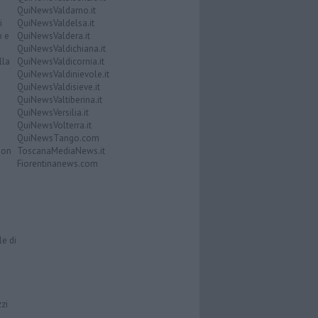
QuiNewsValdarno.it
i
QuiNewsValdelsa.it
o e
QuiNewsValdera.it
QuiNewsValdichiana.it
lla
QuiNewsValdicornia.it
QuiNewsValdinievole.it
QuiNewsValdisieve.it
QuiNewsValtiberina.it
QuiNewsVersilia.it
QuiNewsVolterra.it
QuiNewsTango.com
Don
ToscanaMediaNews.it
Fiorentinanews.com
le di
zzi