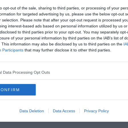
oiezione in anteprima di
Tutti vogliono qualcosa
, regia di Richard
to opt-out of the sale, sharing to third parties, or processing of your per
e del college, giocatori di baseball, che cercano di farsi strada
formation for targeted advertising by us, please use the below opt-out s
'età adulta.
r selection. Please note that after your opt-out request is processed y
eing interest-based ads based on personal information utilized by us or
disclosed to third parties prior to your opt-out. You may separately opt-
losure of your personal information by third parties on the IAB’s list of
. This information may also be disclosed by us to third parties on the
IA
Participants
that may further disclose it to other third parties.
oscana iscriviti alla
Newsletter QUInews - ToscanaMedia.
amente nella tua casella di posta.
l Data Processing Opt Outs
CONFIRM
ep
Data Deletion
Data Access
Privacy Policy