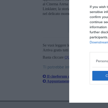
al Cinema Arena “La Pineta” si terrà la pr
If you wish 
Linklater, la storia di un gruppo di matricol
sensitive in
nel delicato momento che li conduce verso l
confirm you
continue se
information 
further disc
participants
Downstream 
Se vuoi leggere le notizie principali della T
Arriva gratis tutti i giorni alle 20:00 dirett
Basta cliccare
QUI
Persona
Ti potrebbe interessare anche:
Il cineforum continua con Meryl Stre
Appuntamento con l'ultimo Volonté