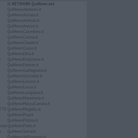
IL NETWORK QuiNews.net
QuiNewsAbetone.it
QuiNewsAmiata.it
QuiNewsAnimali.it
QuiNewsArezzo.it
QuiNewsCasentino.it
QuiNewsCecina.it
QuiNewsChianti.it
QuiNewsCuoio.it
QuiNewsElba.it
i
QuiNewsEmpolese.it
QuiNewsFirenze.it
QuiNewsGarfagnana.it
QuiNewsGrosseto.it
QuiNewsLivorno.it
QuiNewsLucca.it
QuiNewsLunigiana.it
QuiNewsMaremma.it
QuiNewsMassaCarrara.it
ATTE
QuiNewsMugello.it
QuiNewsPisa.it
QuiNewsPistoia.it
nari
QuiNewsPrato.it
a
QuiNewsSiena.it
QuiNewsValbisenzio.it