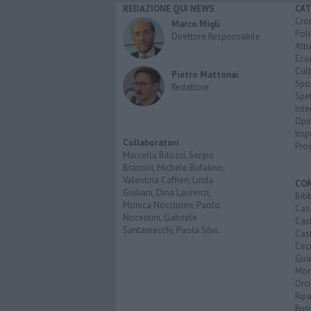
REDAZIONE QUI NEWS
CAT
Cro
Marco Migli
Poli
Direttore Responsabile
Attu
Eco
Cult
Pietro Mattonai
Spo
Redattore
Spet
Inte
Opi
Imp
Collaboratori
Pro
Marcella Bitozzi, Sergio
Braccini, Michele Bufalino,
Valentina Caffieri, Linda
CO
Giuliani, Dina Laurenzi,
Bib
Monica Nocciolini, Paolo
Cas
Nocentini, Gabriele
Cas
Santarnecchi, Paola Silvi.
Cast
Cec
Guar
Mon
Orc
Ripa
Ros