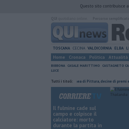
Questo sito contribuisce 
QUI
quotidiano online.
Percorso semplificat
TOSCANA
CECINA
VALDICORNIA
ELBA
L
Home
Cronaca
Politica
Attualità
BIBBONA
CASALE MARITTIMO
CASTAGNETO CA
LUCE
e le casette di Vada
Estemporanea di Pittura, decine di premi e menzi
Tutti i titoli:
Il fulmine cade sul
campo e colpisce il
calciatore: morto
durante la partita in