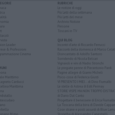
EGORIE
RUBRICHE
naca
Le notizie di oggi
tica
Più Letti della settimana
alità
Più Letti del mese
nomia
Archivio Notizie
ura
Persone
rt
Toscani in TV
tacoli
rviste
QUI BLOG
nion Leader
Incontri d'arte di Riccardo Ferrucci
rese & Professioni
Racconti della domenica di Marco Celat
grammazione Cinema
Disincantato di Adolfo Santoro
Sorridendo di Nicola Belcari
Vignaioli e vini di Nadio Stronchi
MUNI
Le pregiate penne di Pierantonio Pardi
bona
Pagine allegre di Gianni Micheli
ale Marittimo
Psico-cose di Federica Giusti
tagneto Carducci
VI PRESENTO I MIEI... di Dino Fiumalbi
ellina Marittima
Le stelle di Astrea di Edit Permay
ina
STORIE VISPE MA NON TROPPO DISTR
distallo
di Dario Dal Canto
tescudaio
Progettare il benessere di Erica Fiumalbi
iano
La Toscana della birra di Davide Cappan
rbella
Cose strane e posti assurdi di Blue Lam
ignano M.mo
Storielba di Alessandro Canestrelli