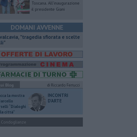
Toscana. All'inaugurazione
il presidente Giani
DOMANI AVVENNE
valcavia, "tragedia sfiorata e scelte
li"
ui Blog
di Riccardo Ferrucci
INCONTRI
ucca la mostra
D'ARTE
Marcello
selli “Dialoghi
la città"
Condoglianze