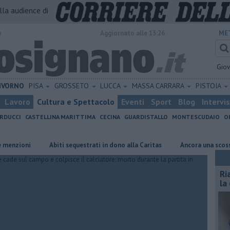
alla audience di
o
Aggiornato alle 13:26
ME
Gio
IVORNO
PISA
GROSSETO
LUCCA
MASSA CARRARA
PISTOIA
Lavoro
Cultura e Spettacolo
Eventi
Sport
Blog
Intervi
RDUCCI
CASTELLINA MARITTIMA
CECINA
GUARDISTALLO
MONTESCUDAIO
O
oni
Abiti sequestrati in dono alla Caritas
Ancora una scossa di te
Ri
la 