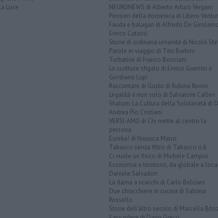
ta Luce
NEURONEWS di Alberto Arturo Vergani
Pensieri della domenica di Libero Ventur
Fauda e balagan di Alfredo De Girolam
Enrico Catassi
Storie di ordinaria umanità di Nicolò Ste
Parole in viaggio di Tito Barbini
Turbative di Franco Bonciani
Lo scrittore sfigato di Enrico Guerrini e
Gordiano Lupi
Raccontare di Gusto di Rubina Rovini
Legalità e non solo di Salvatore Calleri
Shalom La Cultura della Solidarietà di 
Andrea Pio Cristiani
VERSI-AMO di Chi mette al centro la
persona
Eureka! di Nausica Manzi
Tabasco senza filtro di Tabasco n.6
Ci vuole un fisico di Michele Campisi
Economia e territorio, da globale a loca
Daniele Salvadori
La dama a scacchi di Carlo Belciani
Due chiacchiere in cucina di Sabrina
Rossello
Storie dell'altro secolo di Marcella Bito
Easy ridere di Dario Greco