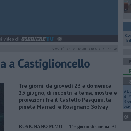
Ca
fol
GIOVEDÌ
23 GIUGNO 2016
ORE 12:30
a a Castiglioncello
Q
Tre giorni, da giovedì 23 a domenica
25 giugno, di incontri a tema, mostre e
A L
di 
proiezioni fra il Castello Pasquini, la
Scar
pineta Marradi e Rosignano Solvay
con 
QUI
ROSIGNANO M.MO —
Tre giorni di cinema
. Al