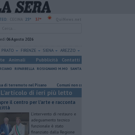
25°
37°
TEO:
CECINA
QuiNews.net
vedì
06 Agosto 2026
PRATO
FIRENZE
SIENA
AREZZO
ste
Animali
Pubblicità
Contatti
RCIANO
RIPARBELLA
ROSIGNANO M.MO
SANTA
rremoto nel Pisano
Comuni non comuni, preferite le casette di Vada
L'articolo di ieri più letto
apre il centro per l'arte e racconta
città
L’intervento di restauro e
adeguamento tecnico
funzionale è stato
finanziato dalla Regione