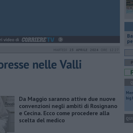
Ba
pe
MARTEDÌ
23 APRILE 2024
ORE 12:27
resse nelle Valli
Q
Mem
Da Maggio saranno attive due nuove
big
convenzioni negli ambiti di Rosignano
e Cecina. Ecco come procedere alla
QUI
scelta del medico