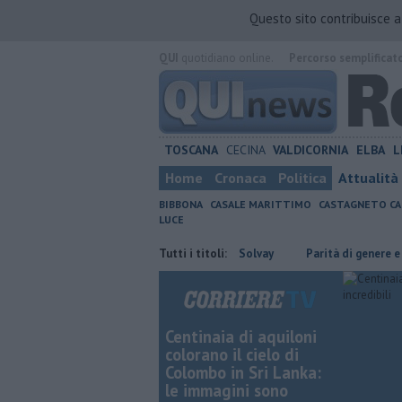
Questo sito contribuisce 
QUI
quotidiano online.
Percorso semplificat
TOSCANA
CECINA
VALDICORNIA
ELBA
L
Home
Cronaca
Politica
Attualità
BIBBONA
CASALE MARITTIMO
CASTAGNETO CA
LUCE
Stress termico, sopralluogo alla Solvay
Tutti i titoli:
Parità di genere e sosteni
Centinaia di aquiloni
colorano il cielo di
Colombo in Sri Lanka:
le immagini sono