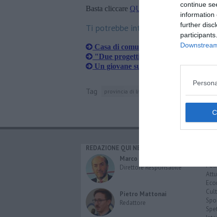
continue se
Basta cliccare
QUI
information 
further disc
Ti potrebbe interessare anche:
participants
Downstream 
Casa di comunità a Cecina, presentato
"Due progetti molto attesi per il terri
Un giovane su dieci accede al consult
Persona
Tag
provincia di livorno
cecina
apple store
REDAZIONE QUI NEWS
CAT
Cro
Marco Migli
Poli
Direttore Responsabile
Attu
Eco
Cult
Pietro Mattonai
Spo
Redattore
Spet