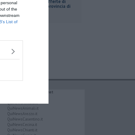
​Tutte le offerte di
 personal
lavoro in provincia di
out of the
Livorno
 downstream
B’s List of
IL NETWORK QuiNews.net
QuiNewsAbetone.it
QuiNewsAmiata.it
QuiNewsAnimali.it
QuiNewsArezzo.it
QuiNewsCasentino.it
QuiNewsCecina.it
QuiNewsChianti.it