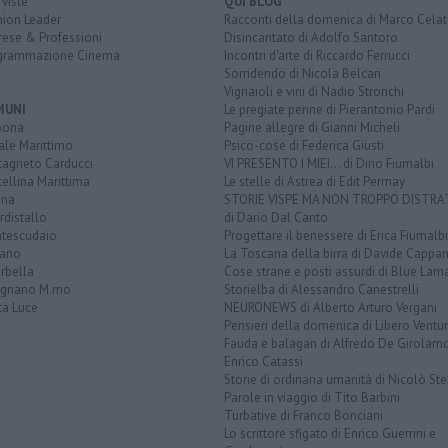
rviste
QUI BLOG
nion Leader
Racconti della domenica di Marco Celat
rese & Professioni
Disincantato di Adolfo Santoro
grammazione Cinema
Incontri d'arte di Riccardo Ferrucci
Sorridendo di Nicola Belcari
Vignaioli e vini di Nadio Stronchi
MUNI
Le pregiate penne di Pierantonio Pardi
bona
Pagine allegre di Gianni Micheli
ale Marittimo
Psico-cose di Federica Giusti
tagneto Carducci
VI PRESENTO I MIEI... di Dino Fiumalbi
ellina Marittima
Le stelle di Astrea di Edit Permay
ina
STORIE VISPE MA NON TROPPO DISTR
distallo
di Dario Dal Canto
tescudaio
Progettare il benessere di Erica Fiumalbi
iano
La Toscana della birra di Davide Cappan
rbella
Cose strane e posti assurdi di Blue Lam
ignano M.mo
Storielba di Alessandro Canestrelli
ta Luce
NEURONEWS di Alberto Arturo Vergani
Pensieri della domenica di Libero Ventur
Fauda e balagan di Alfredo De Girolam
Enrico Catassi
Storie di ordinaria umanità di Nicolò Ste
Parole in viaggio di Tito Barbini
Turbative di Franco Bonciani
Lo scrittore sfigato di Enrico Guerrini e