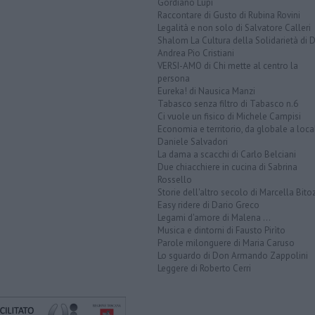
Gordiano Lupi
Raccontare di Gusto di Rubina Rovini
Legalità e non solo di Salvatore Calleri
Shalom La Cultura della Solidarietà di 
Andrea Pio Cristiani
VERSI-AMO di Chi mette al centro la
persona
Eureka! di Nausica Manzi
Tabasco senza filtro di Tabasco n.6
Ci vuole un fisico di Michele Campisi
Economia e territorio, da globale a loca
Daniele Salvadori
La dama a scacchi di Carlo Belciani
Due chiacchiere in cucina di Sabrina
Rossello
Storie dell'altro secolo di Marcella Bito
Easy ridere di Dario Greco
Legami d'amore di Malena ...
Musica e dintorni di Fausto Pirìto
Parole milonguere di Maria Caruso
Lo sguardo di Don Armando Zappolini
Leggere di Roberto Cerri