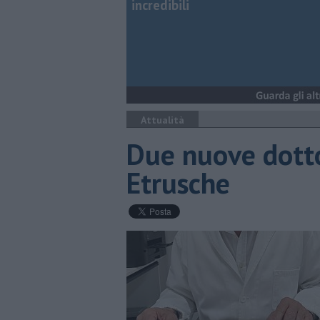
incredibili
Attualità
Due nuove dotto
Etrusche