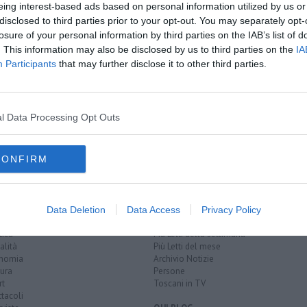
eing interest-based ads based on personal information utilized by us or
disclosed to third parties prior to your opt-out. You may separately opt-
losure of your personal information by third parties on the IAB’s list of
. This information may also be disclosed by us to third parties on the
IA
Participants
that may further disclose it to other third parties.
 il progetto
torio"
orio
l Data Processing Opt Outs
CONFIRM
EGORIE
RUBRICHE
Data Deletion
Data Access
Privacy Policy
naca
Le notizie di oggi
tica
Più Letti della settimana
alità
Più Letti del mese
nomia
Archivio Notizie
ura
Persone
rt
Toscani in TV
tacoli