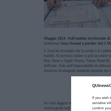
Maggio 2024
.
N
ell’ambito territoriale d
dottoressa
Sara Nasoni a partire dal 2 M
L'Ausl ha ricordato che la scelta o il camb
mobili. Al servizio online si può accedere
Play Store o Apple Store), Totem PuntoSI
dell'ente. Solo nell’impossibilità di utilizza
funzione di anagrafe sanitaria presenti nei di
QUInewsCe
If you wish 
Se vuoi leggere le notizie principali della T
sensitive in
Arriva gratis tutti i giorni alle 20:00 dirett
confirm you