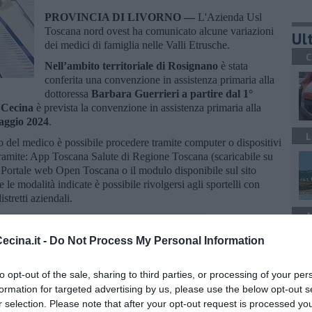
PROVINCIA DI LIVORNO —
L'Azienda Usl
Toscana nord ovest ha comunicato alcune variazioni
Ult
dei medici di famiglia nelle Valli Etrusche.
C
Nell’ambito territoriale di Rosignano
è stata
conferita una convenzione in assistenza primaria alla
dottoressa
Barbara Guerrieri a partire dal 1°
i Cecina
è prevista la convenzione in assistenza primaria alla
aggio 2024
.
L
io del medico è possibile procedere tramite computer o dispositivi
 tramite: App Toscana Salute di Regione Toscana (scaricabile su
, Portale web Open Toscana
o il modulo disponibile sul sito
re le modalità indicate è possibile rivolgersi agli sportelli con
stretti aziendali.
A
cina.it -
Do Not Process My Personal Information
to opt-out of the sale, sharing to third parties, or processing of your per
oscana iscriviti alla
Newsletter QUInews - ToscanaMedia.
formation for targeted advertising by us, please use the below opt-out s
A
amente nella tua casella di posta.
r selection. Please note that after your opt-out request is processed y