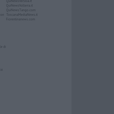
QuiNewsVersilia.it
QuiNewsVolterra.it
QuiNewsTango.com
Don
ToscanaMediaNews.it
Fiorentinanews.com
le di
zzi