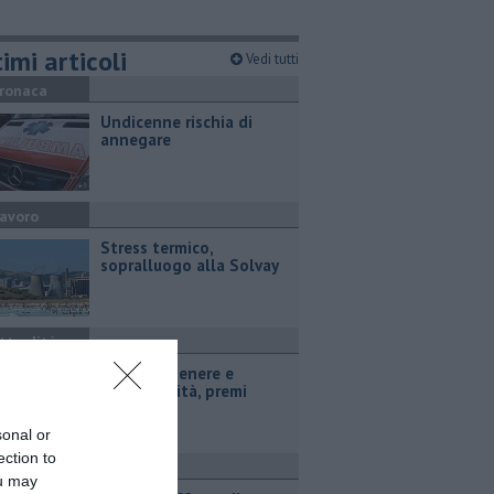
imi articoli
Vedi tutti
ronaca
Undicenne rischia di
annegare
avoro
Stress termico,
sopralluogo alla Solvay
ttualità
Parità di genere e
sostenibilità, premi
prorogati
sonal or
ection to
ttualità
ou may