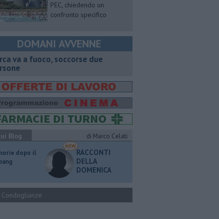
PEC, chiedendo un
confronto specifico
DOMANI AVVENNE
rca va a fuoco, soccorse due
rsone
ui Blog
di Marco Celati
RACCONTI
orie dopo il
DELLA
 bang
DOMENICA
Condoglianze