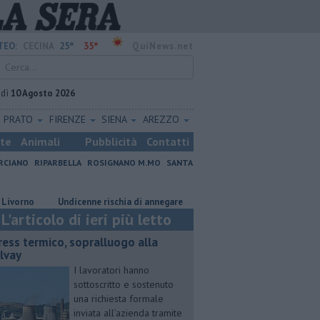
25°
35°
TEO:
CECINA
QuiNews.net
edì
10 Agosto 2026
PRATO
FIRENZE
SIENA
AREZZO
ste
Animali
Pubblicità
Contatti
RCIANO
RIPARBELLA
ROSIGNANO M.MO
SANTA
o
Undicenne rischia di annegare
Stress termico, sopralluogo alla 
L'articolo di ieri più letto
ress termico, sopralluogo alla
lvay
I lavoratori hanno
sottoscritto e sostenuto
una richiesta formale
inviata all’azienda tramite