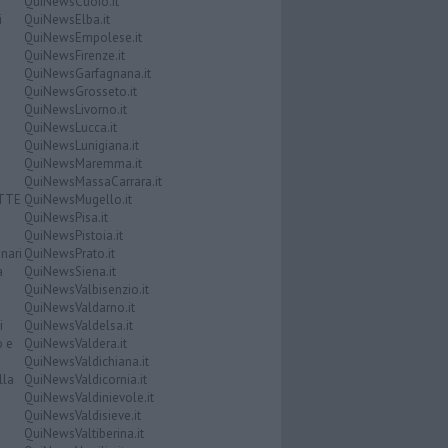
QuiNewsCuoio.it
i
QuiNewsElba.it
QuiNewsEmpolese.it
QuiNewsFirenze.it
QuiNewsGarfagnana.it
QuiNewsGrosseto.it
QuiNewsLivorno.it
QuiNewsLucca.it
QuiNewsLunigiana.it
QuiNewsMaremma.it
QuiNewsMassaCarrara.it
ATTE
QuiNewsMugello.it
QuiNewsPisa.it
QuiNewsPistoia.it
nari
QuiNewsPrato.it
a
QuiNewsSiena.it
QuiNewsValbisenzio.it
QuiNewsValdarno.it
i
QuiNewsValdelsa.it
o e
QuiNewsValdera.it
QuiNewsValdichiana.it
lla
QuiNewsValdicornia.it
QuiNewsValdinievole.it
QuiNewsValdisieve.it
QuiNewsValtiberina.it