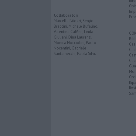
Inte
Opi
Imp
Collaboratori
Pro
Marcella Bitozzi, Sergio
Braccini, Michele Bufalino,
Valentina Caffieri, Linda
CO
Giuliani, Dina Laurenzi,
Bib
Monica Nocciolini, Paolo
Cas
Nocentini, Gabriele
Cas
Santarnecchi, Paola Silvi.
Cast
Cec
Guar
Mon
Orc
Ripa
Ros
San