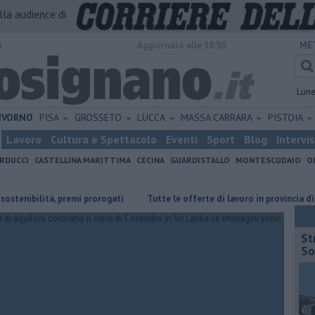
alla audience di
o
Aggiornato alle 18:30
ME
Lun
IVORNO
PISA
GROSSETO
LUCCA
MASSA CARRARA
PISTOIA
Lavoro
Cultura e Spettacolo
Eventi
Sport
Blog
Intervi
RDUCCI
CASTELLINA MARITTIMA
CECINA
GUARDISTALLO
MONTESCUDAIO
O
bilità, premi prorogati
​Tutte le offerte di lavoro in provincia di Livorn
St
So