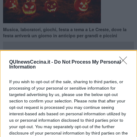
Musica, laboratori, giochi, festa a tema a Le Creste, dove la
festa arriverà un giorno in anticipo per grandi e piccini
QUInewsCecina.it -
Do Not Process My Personal
Information
ROSIGNANO MARITTIMO —
Domani,
venerdì 30 ottobre
, alla
vigilia di Halloween festa tradizionale anglosassone che è divenuta
If you wish to opt-out of the sale, sharing to third parties, or
ormai consueta anche in Italia, il Centro culturale Le Creste di
processing of your personal or sensitive information for
Rosignano sarà aperto con orario continuato dalle 9 alle 23.
targeted advertising by us, please use the below opt-out
section to confirm your selection. Please note that after your
Allo Spazio Giovani, dalle 15 alle 19, ci saranno
dj set e musica
per ragazzi e ragazze dai 13 ai 18 anni
. Ai bambini da 2 a 6 anni,
opt-out request is processed you may continue seeing
dalle 16,30 alle 18,30, sarà dedicato il
FANTA-HALLOWEEN
, una
interest-based ads based on personal information utilized by
festa a tema con trucco, laboratori e animazione di un racconto.
us or personal information disclosed to third parties prior to
L’iniziativa è prevista all’aperto, ma in caso di maltempo si svolgerà
your opt-out. You may separately opt-out of the further
presso la Ludoteca.
disclosure of your personal information by third parties on the