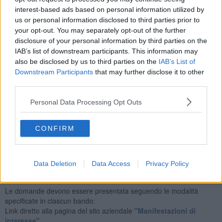
cittadini, attraverso misure di sostegno che favoriscano la crescita
interest-based ads based on personal information utilized by
della persona e il miglioramento della propria autonomia, finalizzata
us or personal information disclosed to third parties prior to
prioritariamente a specifici percorsi di studio, di formazione e di
your opt-out. You may separately opt-out of the further
inserimento lavorativo, nonché per le funzioni genitoriali e della vita
disclosure of your personal information by third parties on the
domestica e di relazione.
IAB’s list of downstream participants. This information may
also be disclosed by us to third parties on the
IAB’s List of
Downstream Participants
that may further disclose it to other
third parties.
InAut si inserisce all'interno del progetto Giovanisì, poiché le finalità
Personal Data Processing Opt Outs
di autonomia delle persone con disabilità, in particolare giovani, e
gli obiettivi progettuali di ciascun progetto personalizzato sono
CONFIRM
coerenti con la mission generale della linea di intervento.
Gli avvisi pubblici restano aperti per una finestra temporale di 30
Data Deletion
Data Access
Privacy Policy
giorni a decorrere dalla data della loro pubblicazione.
Le domande devono essere presentata seguendo le modalità
specificate in ciascun bando:
Link diretto alla pagina del sito aziendale
"Manifestazioni di
interesse".